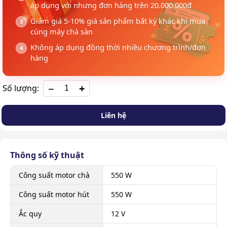
áp dụng với nhưng đơn hàng trên 20.000.000đ
Giảm giá 5-10% giá sản phẩm bất kỳ khác khi mua
cùng máy chà sàn
Không áp dụng đồng thời nhiều chương trình/đơn
hàng
+
Số lượng:
Liên hệ
Thông số kỹ thuật
Công suất motor chà
550 W
Công suất motor hút
550 W
Ắc quy
12 V