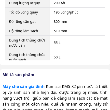
Dung lượng acquy
200 Ah
Tốc độ vòng quay
195 vòng/phút
Độ rộng cần gạt
800 mm
Độ rộng làm sạch
510 mm
Dung tích thùng chứa
55 L
nước bẩn
Dung tích thùng chứa
50 L
nước sạch
Hiệu quả làm sạch
2800 m2/h
Mô tả sản phẩm
Thời gian làm việc
2 – 3 h
liên tục
Máy chà sàn gia đình
Kumisai KMS-X2 pin nước là thiết
bị vệ sinh sàn nhà hiện đại, được trang bị nhiều tính
Dây điện
8 m
năng vượt trội, giúp bạn dễ dàng làm sạch các bề mặt
Kích thước đóng gói
1410 × 680 × 1320 mm
sàn cứng một cách hiệu quả và nhanh chóng. Máy sử
dụng pin nước cung cấp năng lượng mạnh mẽ, cho