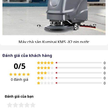
Máy chà sàn Kumisai KMS -X2 pin nước
Khả năng làm sạch cực nhanh
Đánh giá của khách hàng
Sức mạnh kép từ hai động cơ công suất 550W cho khả
0
0/5
năng chà và hút bụi mạnh mẽ, loại bỏ hoàn toàn mọi bụi
0
0
bẩn, vết bẩn cứng đầu trên sàn nhà.
0
0 đánh giá
0
Bàn chải đường kính 18 inch có diện tích tiếp xúc rộng,
tối ưu hóa hiệu quả làm sạch trên diện tích lớn.
Đánh giá của bạn
Bình chứa dung tích lớn