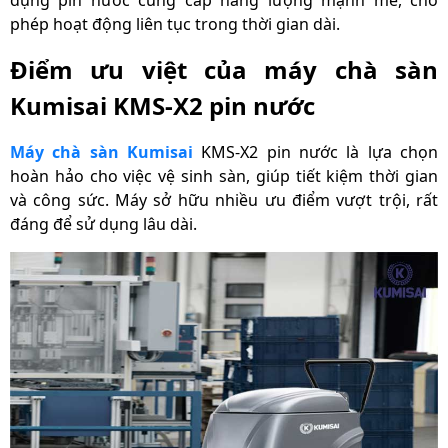
Kích thước sản phẩm
1200 × 800 × 1050 mm
phép hoạt động liên tục trong thời gian dài.
Trọng lượng sản
150 Kg
Điểm ưu việt của máy chà sàn
phẩm
Kumisai KMS-X2 pin nước
Xuất xứ
Chính hãng
Thời gian bảo hành
Máy chà sàn Kumisai
KMS-X2 pin nước là lựa chọn
24 tháng
motor
hoàn hảo cho việc vệ sinh sàn, giúp tiết kiệm thời gian
và công sức. Máy sở hữu nhiều ưu điểm vượt trội, rất
Thời gian bảo hành
12 tháng
phần điện và bơm
đáng để sử dụng lâu dài.
Thời gian bảo hành
bình ắc quy, sạc và
6 tháng
van từ