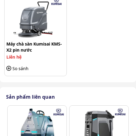
Máy chà sàn Kumisai KMS-
X2 pin nước
Liên hệ
So sánh
Tiết kiệm nhân công, tăng hiệu suất nhờ
Kumisai
KMS -
X2 pin nước
Sản phẩm liên quan
Hoạt động êm ái
Máy được trang bị hệ thống giảm tiếng ồn tiên tiến,
giúp giảm thiểu tiếng ồn trong quá trình hoạt động, tạo
môi trường làm việc thoải mái.