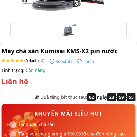
Máy chà sàn Kumisai KMS-X2 pin nước
(0 đánh giá)
So sánh
Thích
Tình trạng:
Còn hàng
Liên hệ
🎁 Quà tặng kết thúc sau:
02
ngày
23
:
59
:
54
KHUYẾN MÃI SIÊU HOT
Tặng pad chà sàn
Tặng voucher giảm giá 500.000đ cho đơn hàng sau,