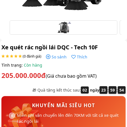
Xe quét rác ngồi lái DQC - Tech 10F
(0 đánh giá)
So sánh
Thích
Tình trạng:
Còn hàng
205.000.000đ
(Giá chưa bao gồm VAT)
🎁 Quà tặng kết thúc sau:
02
ngày
23
:
59
:
53
KHUYẾN MÃI SIÊU HOT
Miễn phí vận chuyển lên đến 70KM với tất cả xe quét
rác ngồi lái