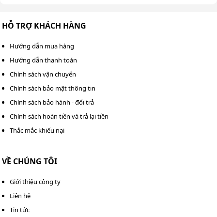
HỖ TRỢ KHÁCH HÀNG
Thùng đựng rác 180 lít
Hướng dẫn mua hàng
Hướng dẫn thanh toán
Bên cạnh đó, xe được trang bị thùng rác dung tích 180L
giúp hạn chế việc phải dừng máy để đổ rác nhiều lần.
Chính sách vận chuyển
Thùng nước 100L sẽ hỗ trợ phun ẩm, hạn chế bụi phát
Chính sách bảo mật thông tin
tán trong quá trình quét
Chính sách bảo hành - đổi trả
Chính sách hoàn tiền và trả lại tiền
Thắc mắc khiếu nại
VỀ CHÚNG TÔI
Giới thiệu công ty
Liên hệ
Tin tức