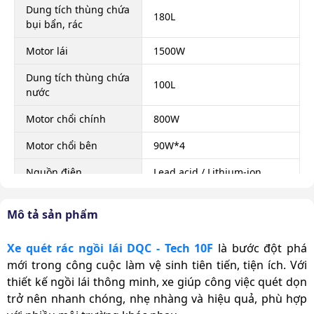
Dung tích thùng chứa
180L
bụi bẩn, rác
Motor lái
1500W
Dung tích thùng chứa
100L
nước
Motor chổi chính
800W
Motor chổi bên
90W*4
Nguồn điện
Lead acid / Lithium-ion
Dung lượng pin
48V/100Ah
Mô tả sản phẩm
Loại bánh xe
Cao su
Xe quét rác ngồi lái DQC - Tech 10F
là bước đột phá
Động cơ
Điện
mới trong công cuộc làm vệ sinh tiên tiến, tiện ích. Với
Thời gian bảo hành
thiết kế ngồi lái thông minh, xe giúp công việc quét dọn
2 năm
xe
trở nên nhanh chóng, nhẹ nhàng và hiệu quả, phù hợp