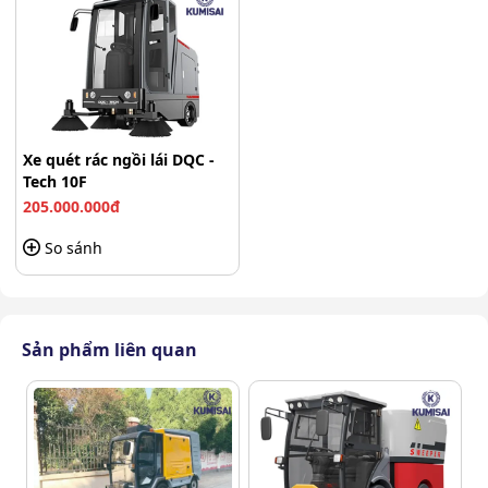
động quét rác theo hướng đi, giúp giảm thiểu công sức
so với phương pháp quét thủ công.
Nhờ sự kết hợp đồng bộ giữa chổi quét, hệ thống hút và
thùng chứa rác, xe DQC - Tech 10F có thể làm sạch các
khu vực rộng lớn một cách nhanh chóng, hiệu quả và
Xe quét rác ngồi lái DQC -
chuyên nghiệp. Thiết bị phù hợp cho bãi đỗ xe, khu đô
Tech 10F
thị, nhà xưởng hoặc các khu vực công cộng, mang lại
205.000.000đ
môi trường gọn gàng, sạch sẽ.
So sánh
Khám phá ưu thế vận hành trên
dòng xe DQC - Tech 10F
Sản phẩm liên quan
Khám phá những lợi thế vận hành giúp DQC - Tech 10F
trở thành giải pháp vệ sinh thông minh.
Hiệu suất làm sạch vượt trội, đáp ứng diện
tích lớn