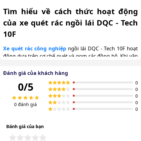
Tìm hiểu về cách thức hoạt động
của xe quét rác ngồi lái DQC - Tech
10F
Xe quét rác công nghiệp
ngồi lái DQC - Tech 10F hoạt
động dựa trên cơ chế quét và gom rác đồng bộ. Khi vận
hành, các chổi quét chính và chổi bên của xe xoay và
quét rác từ mặt sàn, hướng dẫn rác vào thùng chứa.
Đánh giá của khách hàng
Đồng thời, cơ chế hút và chuyển rác giúp giữ môi
0
0/5
trường xung quanh sạch sẽ, hạn chế bụi bay ra.
0
0
0
0 đánh giá
0
Đánh giá của bạn