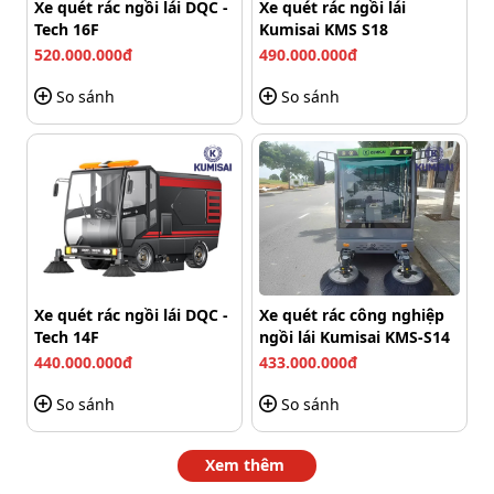
này giúp giảm số lượt chạy xe, tiết kiệm điện năng và
Xe quét rác ngồi lái DQC -
Xe quét rác ngồi lái
Tech 16F
Kumisai KMS S18
tăng hiệu quả vận hành tổng thể.
520.000.000đ
490.000.000đ
So sánh
So sánh
Xe quét rác ngồi lái DQC -
Xe quét rác công nghiệp
Tech 14F
ngồi lái Kumisai KMS-S14
440.000.000đ
433.000.000đ
So sánh
So sánh
Xem thêm