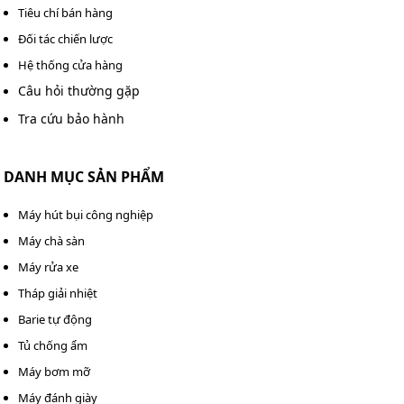
Tiêu chí bán hàng
Đối tác chiến lược
Hệ thống cửa hàng
Câu hỏi thường gặp
Tra cứu bảo hành
Hệ thống phun sương thông minh
Sự kết hợp giữa bề rộng quét lớn và thùng chứa dung
DANH MỤC SẢN PHẨM
tích cao giúp xe vận hành liên tục, liền mạch và ổn định
trong các môi trường làm việc cường độ cao.
Máy hút bụi công nghiệp
Máy chà sàn
Hệ thống động cơ điện mạnh mẽ, quét sạch
Máy rửa xe
từ trung tâm đến mép sàn
Tháp giải nhiệt
DQC - Tech 10F sử dụng hệ thống động cơ điện đồng bộ,
Barie tự động
đảm bảo khả năng vận hành bền bỉ và ổn định:
Tủ chống ẩm
Motor lái 1500W: Giúp xe di chuyển mạnh mẽ, linh
Máy bơm mỡ
hoạt kể cả khi thùng rác đầy.
Máy đánh giày