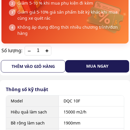
Giảm 5-10 % khi mua phụ kiện đi kèm
Giảm giá 5-10% giá sản phẩm bất kỳ khác khi mua
cùng xe quét rác
Không áp dụng đồng thời nhiều chương trình/đơn
hàng
+
Số lượng:
MUA NGAY
THÊM VÀO GIỎ HÀNG
Thông số kỹ thuật
Model
DQC 10F
Hiệu quả làm sạch
15000 m2/h
Bề rộng làm sạch
1900mm