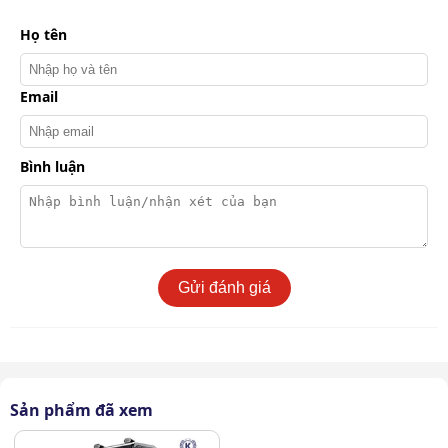
Họ tên
Email
Bình luận
Gửi đánh giá
Xe vận hành theo cơ chế gom rác đồng bộ
Người vận hành ngồi trên ghế lái và điều khiển xe dễ
Sản phẩm đã xem
dàng thông qua hệ thống tay lái và các nút điều khiển.
Xe di chuyển linh hoạt quanh các khu vực cần vệ sinh, tự