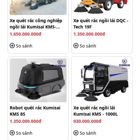
Xe quét rác ngồi lái DQC - Tech 10F được thiết kế cho các
khu vực cần làm sạch nhanh và liên tục với hiệu suất lên
Xe quét rác công nghiệp
Xe quét rác ngồi lái DQC -
đến 15000 m²/giờ. Đây là mức hiệu suất lý tưởng cho
ngồi lái Kumisai KMS-
Tech 19F
nhà xưởng, khu công nghiệp, bãi đỗ xe, khu đô thị, sân
2000-M (Pin Lithium)
1.650.000.000đ
1.350.000.000đ
trường, bệnh viện hay trung tâm thương mại có diện
tích rộng.
So sánh
So sánh
Robot quét rác Kumisai
Xe quét rác ngồi lái
KMS 8S
Kumisai KMS - 1000L
1.350.000.000đ
930.000.000đ
So sánh
So sánh