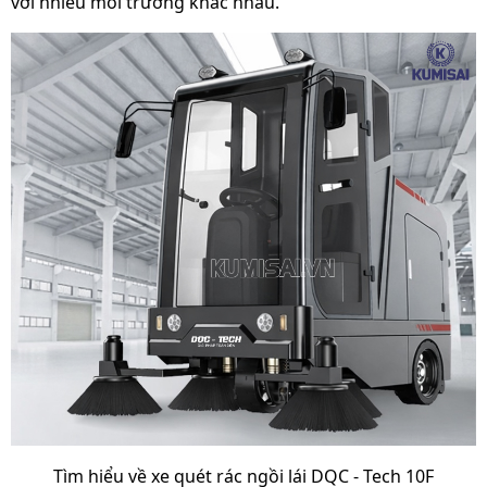
với nhiều môi trường khác nhau.
Xuất xứ
Chính hãng
Tìm hiểu về xe quét rác ngồi lái DQC - Tech 10F