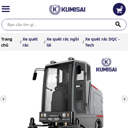
0
Trang
Xe quét
Xe quét rác ngồi
Xe quét rác DQC -
/
/
/
chủ
rác
lái
Tech