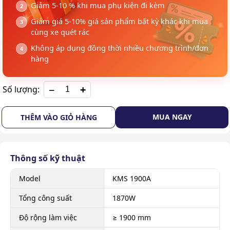
Giảm 5-10 % khi mua phụ kiện đi kèm
Giảm giá 5-10% giá sản phẩm bất kỳ khác khi mua
cùng xe quét rác
Không áp dụng đồng thời nhiều chương trình/đơn
hàng
+
Số lượng:
MUA NGAY
THÊM VÀO GIỎ HÀNG
Thông số kỹ thuật
Model
KMS 1900A
Tổng công suất
1870W
Độ rộng làm việc
≥ 1900 mm