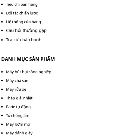
10
. Nếu còn bất kỳ thắc mắc gì về sản phẩm hay có nhu
Tiêu chí bán hàng
cầu mua thiết bị, vui lòng liên hệ
Hotline 0982 090 819 -
Đối tác chiến lược
0983 898 758
để nhận được hỗ trợ nhanh chóng nhất.
Hệ thống cửa hàng
Câu hỏi thường gặp
Tra cứu bảo hành
DANH MỤC SẢN PHẨM
Máy hút bụi công nghiệp
Máy chà sàn
Máy rửa xe
Tháp giải nhiệt
Barie tự động
Tủ chống ẩm
Máy bơm mỡ
Máy đánh giày