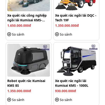
Ngoài khả năng vận hành ổn định,
xe quét rác ngồi lái
Kumisai KMS 1900A có khả năng leo dốc tốt lên tới 20%.
Từ đó giúp việc dọn dẹp vệ sinh tại các khu vực rộng lớn
Xe quét rác công nghiệp
Xe quét rác ngồi lái DQC -
như bệnh viện, đô thị, trường học,... trở nên dễ dàng,
ngồi lái Kumisai KMS-
Tech 19F
2000-M (Pin Lithium)
hiệu quả.
1.650.000.000đ
1.350.000.000đ
So sánh
So sánh
Robot quét rác Kumisai
Xe quét rác ngồi lái
KMS 8S
Kumisai KMS - 1000L
1.350.000.000đ
930.000.000đ
So sánh
So sánh