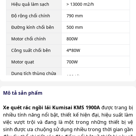
Hiệu quả làm sạch
> 13000 m2/h
Độ rộng chổi chính
790 mm
Đường kính chổi bên
500 mm
Motor chổi chính
800W
Công suất chổi bên
4*80W
Motor quạt
700W
Dung tích thùng chứa
180 Lít
bụi bẩn, rác
Dung tích thùng chứa
Mô tả sản phẩm
100 Lít
nước
Xe quét rác ngồi lái Kumisai KMS 1900A
được trang bị
Bán kính vòng quay
1200 mm
nhiều tính năng nổi bật, thiết kế hiện đại, hiệu suất làm
Thời gian làm việc
việc vượt trội và đang là một trong những thiết bị vệ
3 - 5h
liên tục
sinh được ưa chuộng sử dụng nhiều trong thời gian gần