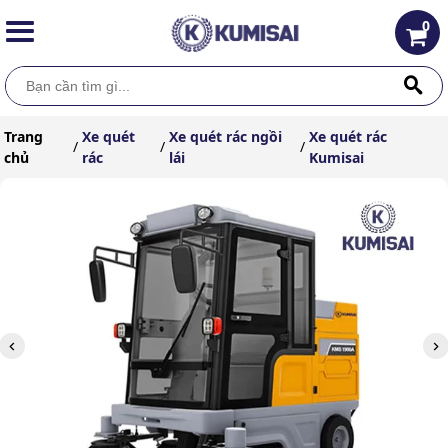
0
Trang
Xe quét
Xe quét rác ngồi
Xe quét rác
/
/
/
chủ
rác
lái
Kumisai