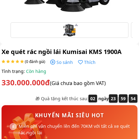
Xe quét rác ngồi lái Kumisai KMS 1900A
(0 đánh giá)
So sánh
Thích
Tình trạng:
Còn hàng
330.000.000đ
(Giá chưa bao gồm VAT)
🎁 Quà tặng kết thúc sau:
02
ngày
23
:
59
:
53
KHUYẾN MÃI SIÊU HOT
Miễn phí vận chuyển lên đến 70KM với tất cả xe quét
rác ngồi lái