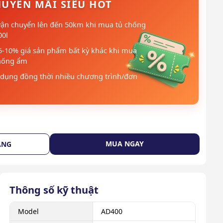
UYẾN MÃI SIÊU HOT
vận chuyển lên đến 50km khi mua tủ chống
00l
5-10% giá sản phẩm bất kỳ khác khi mua
hống ẩm
dụng đồng thời nhiều chương trình/đơn
MUA NGAY
ÀNG
Thông số kỹ thuật
Model
AD400