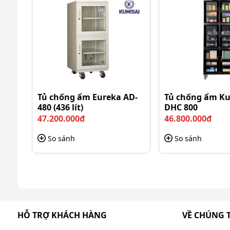
độ ẩm và nhiệt độ ở cả 2 tầng. Nhờ tính năng này, 
cho từng tầng, đảm bảo môi trường bảo quản tối ư
trữ bên trong.
=>>> Tham khảo:
Top 4 tủ chống ẩm 20L bán chạy
2. Bền bỉ
Toàn bộ khung tủ chống ẩm Fujie AD400 làm từ ch
Tủ chống ẩm Eureka AD-
Tủ chống ẩm Ku
đính. Bên cạnh đó, toàn bộ tủ phủ thêm 2 lớp sơn 
480 (436 lít)
DHC 800
chống ẩm.
47.200.000đ
46.800.000đ
So sánh
So sánh
HỖ TRỢ KHÁCH HÀNG
VỀ CHÚNG 