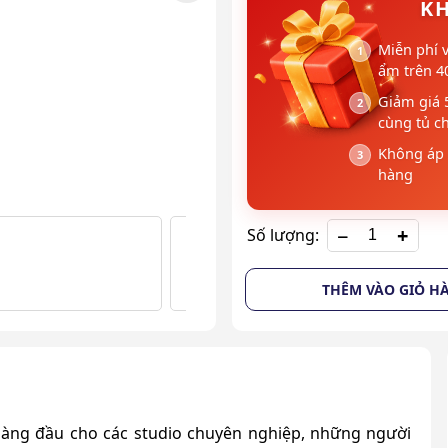
KH
Miễn phí 
ẩm trên 4
Giảm giá 
cùng tủ c
Không áp 
hàng
+
Số lượng:
THÊM VÀO GIỎ H
hàng đầu cho các studio chuyên nghiệp, những người