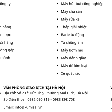
công ty
Máy hút bụi công nghiệp
Máy chà sàn
Máy rửa xe
án hàng
Tháp giải nhiệt
ến lược
Barie tự động
ửa hàng
Tủ chống ẩm
ường gặp
Máy bơm mỡ
y đựng chắc chắn
o hành
Máy đánh giày
va đập tốt, trong suốt thuận tiện quan sát được bên
Máy dò kim loại
ứa, đảm bảo an toàn tuyệt đối cho các thiết bị và vật
Xe quét rác
VĂN PHÒNG GIAO DỊCH TẠI HÀ NỘI
4
Địa chỉ: Số 2 Lê Đức Thọ, Phường Mai Dịch, Hà Nội
t ẩm IC và Block tiên tiến. Vì vậy, tủ chống ẩm cao cấp
Số điện thoại:
0982 090 819
-
0983 898 758
hanh chóng
Email:
info@kumisai.vn