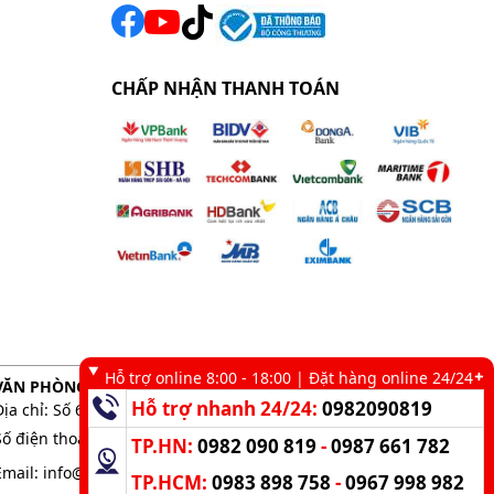
CHẤP NHẬN THANH TOÁN
Hỗ trợ online 8:00 - 18:00 | Đặt hàng online 24/24
VĂN PHÒNG GIAO DỊCH TẠI TP. HCM
Hỗ trợ nhanh 24/24:
0982090819
Địa chỉ: Số 6 kênh 19/5, Phường Tân Sơn Nhì, TP. HCM
Số điện thoại:
0983 898 758
-
0982 090 819
TP.HN:
0982 090 819
-
0987 661 782
Email:
info@kumisai.vn
TP.HCM:
0983 898 758
-
0967 998 982