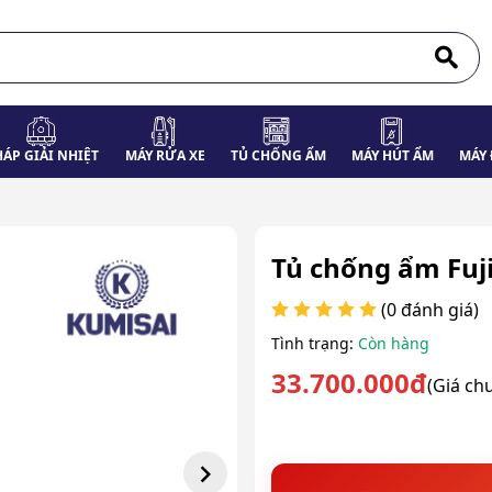
HÁP GIẢI NHIỆT
MÁY RỬA XE
TỦ CHỐNG ẨM
MÁY HÚT ẨM
MÁY 
Tủ chống ẩm Fuji
(0 đánh giá)
Tình trạng:
Còn hàng
33.700.000đ
(Giá ch