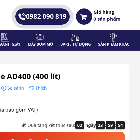
Giỏ hàng
0982 090 819
0
sản phẩm
ĐÁNH GIÀY
MÁY BƠM MỠ
BARIE TỰ ĐỘNG
SẢN PHẨM KHÁC
e AD400 (400 lít)
So sánh
Thích
ưa bao gồm VAT)
🎁 Quà tặng kết thúc sau:
02
ngày
23
:
59
:
53