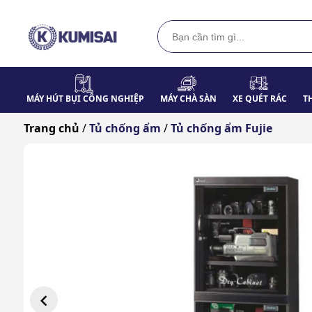
MÁY HÚT BỤI CÔNG NGHIỆP
MÁY CHÀ SÀN
XE QUÉT RÁC
T
Trang chủ
/
Tủ chống ẩm
/
Tủ chống ẩm Fujie