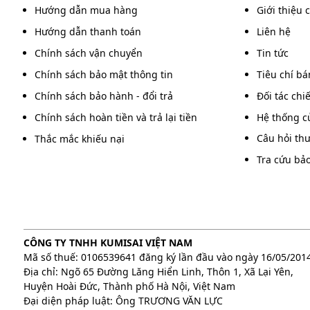
Hướng dẫn mua hàng
Giới thiệu 
Hướng dẫn thanh toán
Liên hệ
Chính sách vận chuyển
Tin tức
Chính sách bảo mật thông tin
Tiêu chí b
Chính sách bảo hành - đổi trả
Đối tác chi
Chính sách hoàn tiền và trả lại tiền
Hệ thống c
Câu hỏi th
Thắc mắc khiếu nại
Thiết kế kha
Tra cứu bả
Thiết kế cửa bằng kính dày dặn có khả năng chịu 
trong. Trang bị 2 khóa inox chống gỉ ở mỗi tầng ch
dụng bên trong.
3. Công nghệ hút hiện đại, hiệu quả cao
CÔNG TY TNHH KUMISAI VIỆT NAM
Mã số thuế: 0106539641 đăng ký lần đầu vào ngày 16/05/201
Tủ Fujie AD400 (400 lít) được ứng dụng công nghệ hú
Địa chỉ: Ngõ 65 Đường Lăng Hiển Linh, Thôn 1, Xã Lại Yên,
đảm bảo khả năng kiểm soát độ ẩm chính xác và n
Huyện Hoài Đức, Thành phố Hà Nội, Việt Nam
Đại diện pháp luật: Ông TRƯƠNG VĂN LỰC