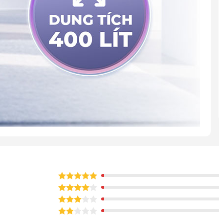
ẩm Fujie AD400 (400 lít)
ẩm Fujie AD400 (400 lít)
của bạn, bởi: