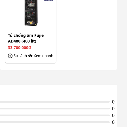
Xuất xứ
Chính hãng
Tủ chống ẩm Fujie
AD400 (400 lít)
33.700.000đ
So sánh
Xem nhanh
0
0
0
0