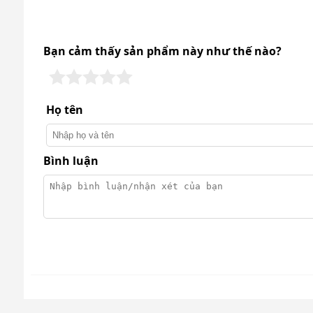
1. Thiết kế thông minh
Fujie AD400 dạng đứng gồm 2 tầng chứa với 2 cửa ri
dụng. Mỗi ngăn trang bị 2 khay đựng có thể tháo rời
Bạn cảm thấy sản phẩm này như thế nào?
Họ tên
Bình luận