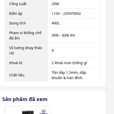
Công suất
20W
Điện áp
110V - 220V/50Hz
Dung tích
400L
Phạm vi khống chế
30% - 80% RH
độ ẩm
Số lượng khay tháo
4
rời
Khoá tủ
2 khoá inox chống gỉ
Tôn dày 1.5mm, dập
Chất liệu
khuôn & hàn đính
Di chuyển
Không bánh xe
Màu
Đen
Sản phẩm đã xem
Kích thước sản
600 x 530 x 1550 mm
phẩm (ngoài)