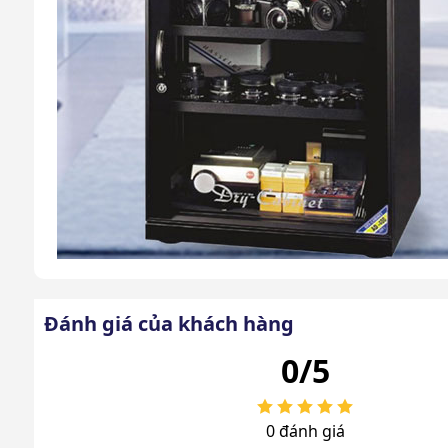
Tìm hiểu về tủ chống 
Đánh giá của khách hàng
Những lý do nên đầu tư tủ chống 
0/5
Tủ chống ẩm Fujie AD400 sẽ kéo dài tuổi thọ thiết bị 
0 đánh giá