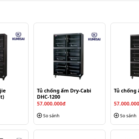
ng ẩm Fujie AD400 lớn
jie
Tủ chống ẩm Dry-Cabi
Tủ chống 
t)
DHC-1200
thể dễ dàng sắp xếp các thiết bị cần phải bảo quản một
57.000.000đ
57.000.00
ong các studio, văn phòng, phòng thí nghiệm hoặc gia
, máy quay, tài liệu quan trọng và các thiết bị điện tử
So sánh
So sánh
 thị đồng hồ kỹ thuật số, cho phép theo dõi đồng thời