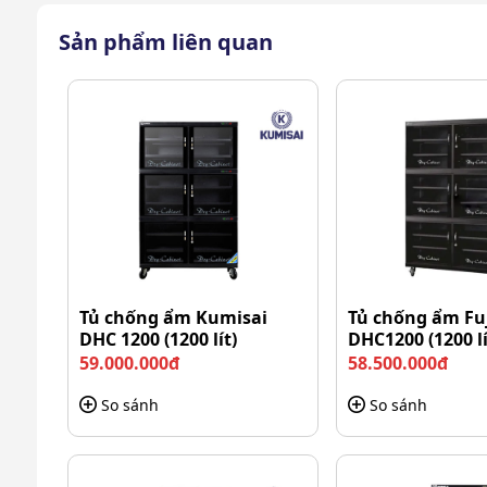
Sản phẩm liên quan
Không gian tủ chố
Tủ chống ẩm Kumisai
Tủ chống ẩm Fu
DHC 1200 (1200 lít)
DHC1200 (1200 lí
Với dung tích tổng lên đến 400 lít, người dùng có 
59.000.000đ
58.500.000đ
cách khoa học. Fujie AD400 phù hợp để sử dụng tr
đình có nhu cầu bảo quản nhiều thiết bị như máy ảnh
So sánh
So sánh
chuyên
Bên cạnh đó, tủ được trang bị đến 2 màn hình hiển