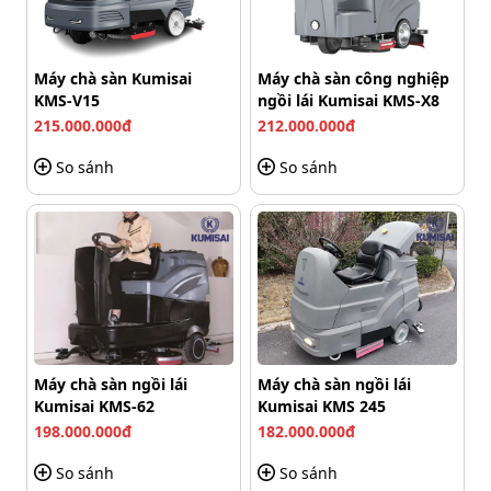
Palada HC 535 uy tín chất lượng
Đến ngay Kumisai khi bạn cần mua các thiết bị quạt thổi
Máy chà sàn Kumisai
Máy chà sàn công nghiệp
thảm nói chung và quạt thổi thảm Palada HC 535 nói
KMS-V15
ngồi lái Kumisai KMS-X8
riêng.
215.000.000đ
212.000.000đ
So sánh
So sánh
Máy chà sàn ngồi lái
Máy chà sàn ngồi lái
Kumisai KMS-62
Kumisai KMS 245
198.000.000đ
182.000.000đ
Mua quạt thổi thảm Palada HC 535 giá tốt nhất tại
Kumisai
So sánh
So sánh