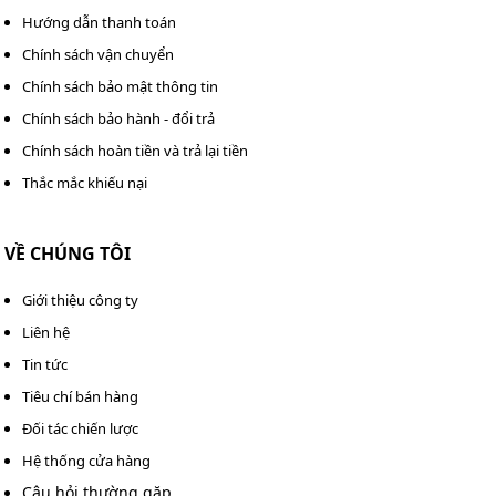
Hướng dẫn thanh toán
mua số lượng lớn vui lòng liên hệ theo hotline:
0983 898
758
-
0982 090 819
Chính sách vận chuyển
Chính sách bảo mật thông tin
>>> Xem thêm:
Quạt sấy thảm Kumisai BF 535
Chính sách bảo hành - đổi trả
Chính sách hoàn tiền và trả lại tiền
Thắc mắc khiếu nại
VỀ CHÚNG TÔI
Giới thiệu công ty
Liên hệ
Tin tức
Tiêu chí bán hàng
Đối tác chiến lược
Hệ thống cửa hàng
Câu hỏi thường gặp