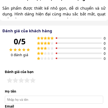
Sản phẩm được thiết kế nhỏ gọn, dễ di chuyển và sử
dụng. Hình dáng hiện đại cùng màu sắc bắt mắt, quạt
thổi thảm Palada HC 535 không chỉ là một công cụ hữu
ích mà còn làm đẹp thêm cho không gian làm việc của
Đánh giá của khách hàng
bạn.
0
0/5
Độ bền rất cao, dùng hàng chục năm
0
0
Quạt thổi thảm Palada HC 535 được chế tạo từ những
0
0 đánh giá
vật liệu chất lượng cao, đảm bảo độ bền và tuổi thọ dài
0
lâu. Bạn có thể tin tưởng sử dụng sản phẩm trong nhiều
năm mà không lo hư hỏng hay giảm hiệu suất.
Đánh giá của bạn
Họ tên
Email