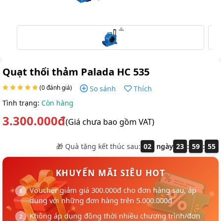
Quạt thổi thảm Palada HC 535
(0 đánh giá)
So sánh
Thích
Tình trạng:
Còn hàng
3.300.000đ
(Giá chưa bao gồm VAT)
🎁 Quà tặng kết thúc sau:
02
ngày
23
:
59
:
55
KHUYẾN MÃI SIÊU HOT
Voucher giảm giá 300.000đ cho đơn hàng sau, áp
dụng với những đơn hàng trên 5.000.000đ
Không áp dụng đồng thời nhiều chương trình/đơn