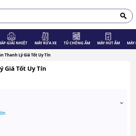
HÁP GIẢI NHIỆT
MÁY RỬA XE
TỦ CHỐNG ẨM
MÁY HÚT ẨM
MÁY 
án Thanh Lý Giá Tốt Uy Tín
 Giá Tốt Uy Tín
tín