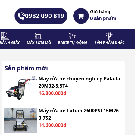
Giỏ hàng
0982 090 819
0
sản phẩm
ĐÁNH GIÀY
MÁY BƠM MỠ
BARIE TỰ ĐỘNG
SẢN PHẨM KHÁC
Sản phẩm mới
Máy rửa xe chuyên nghiệp Palada
20M32-5.5T4
16.800.000đ
Máy rửa xe Lutian 2600PSI 15M26-
3.7S2
14.600.000đ