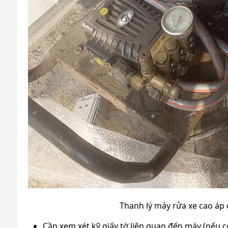
Thanh lý máy rửa xe cao áp c
Cần xem xét kỹ giấy tờ liên quan đến máy (nếu 