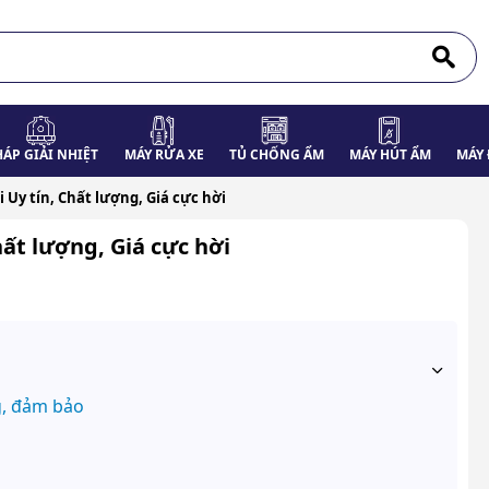
HÁP GIẢI NHIỆT
MÁY RỬA XE
TỦ CHỐNG ẨM
MÁY HÚT ẨM
MÁY 
 Uy tín, Chất lượng, Giá cực hời
hất lượng, Giá cực hời
g, đảm bảo