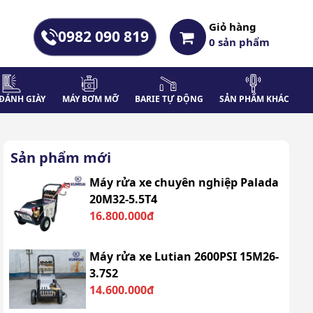
Giỏ hàng
0982 090 819
0
sản phẩm
ĐÁNH GIÀY
MÁY BƠM MỠ
BARIE TỰ ĐỘNG
SẢN PHẨM KHÁC
Sản phẩm mới
Máy rửa xe chuyên nghiệp Palada
20M32-5.5T4
16.800.000đ
Máy rửa xe Lutian 2600PSI 15M26-
3.7S2
14.600.000đ