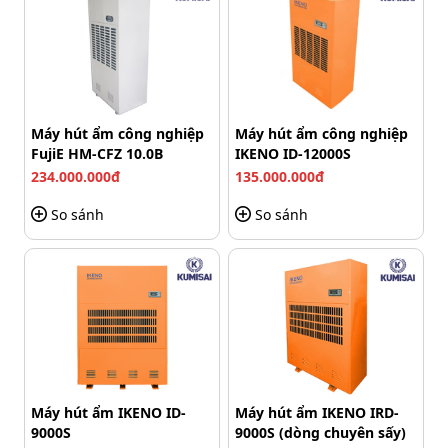
dáng như hộp nút bấm để bàn hoặc nút bấm gắn
tường, phù hợp với nhiều không gian lắp đặt khác nhau.
Thiết kế nhỏ gọn, chắc chắn. Thao tác thuận tiện, tạo sự
gọn gàng, chuyên nghiệp cho khu vực làm việc của nhân
viên bảo vệ hoặc phòng điều hành.
Máy hút ẩm công nghiệp
Máy hút ẩm công nghiệp
FujiE HM-CFZ 10.0B
IKENO ID-12000S
234.000.000đ
135.000.000đ
So sánh
So sánh
Máy hút ẩm IKENO ID-
Máy hút ẩm IKENO IRD-
9000S
9000S (dòng chuyên sấy)