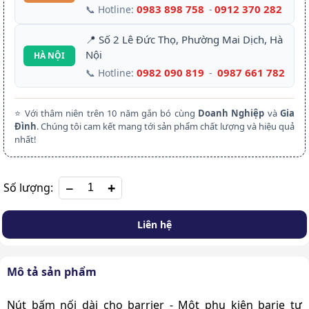
0983 898 758
0912 370 282
📞 Hotline:
-
📍 Số 2 Lê Đức Thọ, Phường Mai Dịch, Hà
Nội
HÀ NỘI
0982 090 819
0987 661 782
📞 Hotline:
-
⭐ Với thâm niên trên 10 năm gắn bó cùng
Doanh Nghiệp
và
Gia
Đình
. Chúng tôi cam kết mang tới sản phẩm chất lượng và hiệu quả
nhất!
+
Số lượng:
Liên hệ
Mô tả sản phẩm
Nút bấm nối dài cho barrier - Một phụ kiện barie tự