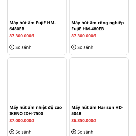
truyền tín hiệu điều khiển từ nút nhấn đến bo mạch điều
khiển thông qua dây dẫn. Khi người dùng nhấn nút, tiếp
điểm bên trong sẽ đóng hoặc ngắt mạch. Sau đó, lệnh
được gửi tương ứng đến bo điều khiển để thực hiện
Máy hút ẩm FujiE HM-
Máy hút ẩm công nghiệp
6480EB
FujiE HM-480EB
thao tác đóng - mở hoặc dừng thanh chắn.
87.300.000đ
87.300.000đ
So sánh
So sánh
Máy hút ẩm nhiệt độ cao
Máy hút ẩm Harison HD-
IKENO IDH-7500
504B
87.000.000đ
86.350.000đ
So sánh
So sánh
Nút bấm nối dài truyền lệnh đóng/mở barrier như thế