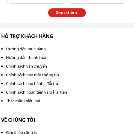
nào?
Xem thêm
Quá trình hoạt động diễn ra theo các bước sau:
Người dùng nhấn nút điều khiển.
HỖ TRỢ KHÁCH HÀNG
Tiếp điểm của nút bấm đóng/ngắt mạch, tạo tín hiệu
điều khiển.
Hướng dẫn mua hàng
Hướng dẫn thanh toán
Bo điều khiển nhận tín hiệu và xử lý lệnh.
Chính sách vận chuyển
Động cơ barrier vận hành, thực hiện thao tác mở,
Chính sách bảo mật thông tin
đóng hoặc dừng thanh chắn theo lệnh đã nhận.
Chính sách bảo hành - đổi trả
Những trường hợp nên lắp nút
Chính sách hoàn tiền và trả lại tiền
Thắc mắc khiếu nại
bấm nối dài cho barrier
Nút bấm nối dài cho barrier được ứng dụng phổ biến
VỀ CHÚNG TÔI
trong các trường hợp sau:
Giới thiệu công ty