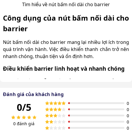
Tìm hiểu về nút bấm nối dài cho barrier
Công dụng của nút bấm nối dài cho
barrier
Nút bấm nối dài cho barrier mang lại nhiều lợi ích trong
quá trình vận hành. Việc điều khiển thanh chắn trở nên
nhanh chóng, thuận tiện và ổn định hơn.
Điều khiển barrier linh hoạt và nhanh chóng
Nút bấm nối dài hỗ trợ đầy đủ các chức năng mở, đóng
và dừng thanh chắn. Người vận hành có thể chủ động
Đánh giá của khách hàng
điều khiển barrier ngay khi phương tiện ra vào mà
không cần sử dụng remote cầm tay. Quá trình kiểm soát
0
0/5
diễn ra nhanh chóng và chính xác.
0
0
Kết nối ổn định với khoảng cách xa
0
0 đánh giá
0