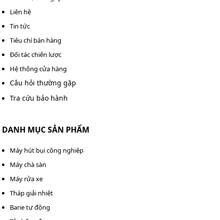
Liên hệ
Tin tức
Tiêu chí bán hàng
Đối tác chiến lược
Hệ thống cửa hàng
Câu hỏi thường gặp
Tra cứu bảo hành
DANH MỤC SẢN PHẨM
Máy hút bụi công nghiệp
Máy chà sàn
Khi nào cần lắp nút bấm nối dài cho barrier?
Máy rửa xe
Bãi giữ xe và trạm thu phí: Hỗ trợ đóng/mở barrier
Tháp giải nhiệt
nhanh cho phương tiện ra vào, đồng thời xử lý kịp
Barie tự động
thời các tình huống phát sinh hoặc khẩn cấp.