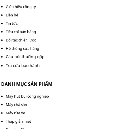
Giới thiệu công ty
Liên hệ
Tin tức
Tiêu chí bán hàng
Đối tác chiến lược
Hệ thống cửa hàng
Câu hỏi thường gặp
Tra cứu bảo hành
DANH MỤC SẢN PHẨM
Phụ kiện của máy rửa xe Hitachi cầm tay 199V
Máy hút bụi công nghiệp
Cút nối nhanh: Giúp kết nối và tháo rời các phụ kiện
Máy chà sàn
dễ dàng, nhanh chóng, tiết kiệm thời gian lắp đặt.
Máy rửa xe
Tháp giải nhiệt
Đầu lọc rác: Bảo vệ máy bơm khỏi tắc nghẽn do tạp