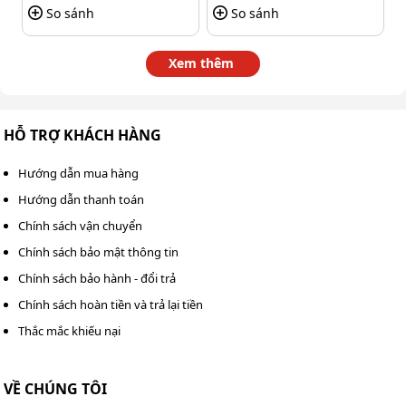
Bộ phụ kiện đi kèm máy rửa xe
So sánh
So sánh
cầm tay Hitachi 199V
Xem thêm
Máy rửa xe cầm tay cao cấp Hitachi 199V được trang bị
bộ phụ kiện đầy đủ và đa dạng, giúp tối ưu hóa trải
nghiệm làm sạch và đáp ứng nhiều nhu cầu sử dụng
HỖ TRỢ KHÁCH HÀNG
khác nhau. Các
phụ kiện máy rửa xe
này được thiết kế
để hỗ trợ tối đa người dùng, từ việc cấp nước đến tạo
Hướng dẫn mua hàng
bọt và điều chỉnh tia phun.
Hướng dẫn thanh toán
Dưới đây là chi tiết bộ phụ kiện đi kèm:
Chính sách vận chuyển
Chính sách bảo mật thông tin
Chính sách bảo hành - đổi trả
Chính sách hoàn tiền và trả lại tiền
Thắc mắc khiếu nại
VỀ CHÚNG TÔI