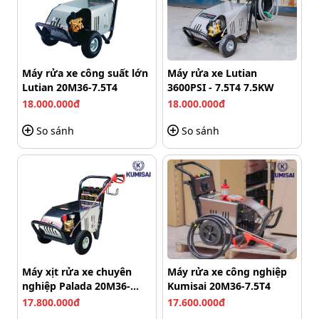
Máy rửa xe dùng pin Hitachi 199V cầm tay cực linh hoạt
Máy rửa xe công suất lớn
Máy rửa xe Lutian
Lutian 20M36-7.5T4
3600PSI - 7.5T4 7.5KW
Thiết kế nhỏ gọn cũng giúp bạn dễ dàng cất giữ máy
18.000.000đ
18.000.000đ
trong không gian hẹp, tiết kiệm diện tích.
So sánh
So sánh
5. Chất liệu cao cấp, bền bỉ
Máy được chế tạo từ các vật liệu chất lượng cao không
chỉ mang lại vẻ ngoài chắc chắn mà còn tăng cường khả
năng chống chịu va đập, ăn mòn và các tác động từ môi
trường ẩm ướt.
Điều này đảm bảo máy có tuổi thọ cao và hoạt động ổn
định, bền bỉ theo thời gian, giúp bạn tiết kiệm chi phí
Máy xịt rửa xe chuyên
Máy rửa xe công nghiệp
nghiệp Palada 20M36-
Kumisai 20M36-7.5T4
bảo trì và thay thế.
7.5T4
17.800.000đ
17.600.000đ