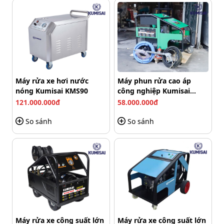
Máy rửa xe hơi nước
Máy phun rửa cao áp
nóng Kumisai KMS90
công nghiệp Kumisai
KMS-350/15
121.000.000đ
58.000.000đ
So sánh
So sánh
Pin của máy rửa xe bằng pin Hitachi 199V cầm tay
Dung lượng pin “khủng” này đảm bảo máy có thể hoạt
động liên tục trong thời gian dài, giúp bạn hoàn thành
công việc rửa dọn mà không phải lo lắng về việc hết pin
giữa chừng. Sự tiện lợi của pin cũng đồng nghĩa với việc
bạn không còn phụ thuộc vào nguồn điện trực tiếp.
Máy rửa xe công suất lớn
Máy rửa xe công suất lớn