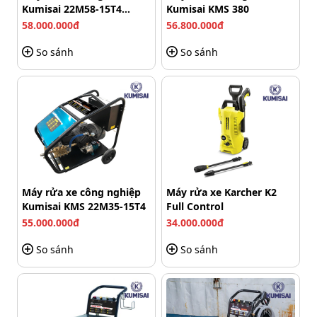
Xem thêm:
10++ Thương hiệu máy rửa xe pin: Uy tín,
Kumisai 22M58-15T4
Kumisai KMS 380
Chất lượng, Giá rẻ
(15Kw)
58.000.000đ
56.800.000đ
4. Nhỏ gọn, dễ dàng cầm nắm & cất giữ
So sánh
So sánh
Với trọng lượng chỉ 1.8 kg, máy rửa xe dùng pin Hitachi
199V cầm tay cực kỳ nhẹ và thuận tiện cho việc cầm
nắm, di chuyển trong suốt quá trình sử dụng mà không
gây mỏi tay.
Máy rửa xe công nghiệp
Máy rửa xe Karcher K2
Kumisai KMS 22M35-15T4
Full Control
55.000.000đ
34.000.000đ
So sánh
So sánh