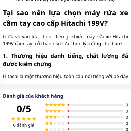
Tại sao nên lựa chọn máy rửa xe
cầm tay cao cấp Hitachi 199V?
Giữa vô vàn lựa chọn, điều gì khiến máy rửa xe Hitachi
199V cầm tay trở thành sự lựa chọn lý tưởng cho bạn?
1. Thương hiệu danh tiếng, chất lượng đã
được kiểm chứng
Hitachi là một thương hiệu toàn cầu nổi tiếng với bề dày
lịch sử và uy tín trong lĩnh vực công nghệ, điện tử. Các
sản phẩm của Hitachi, bao gồm cả
máy rửa xe
, luôn
Đánh giá của khách hàng
được đánh giá cao về chất lượng, độ bền và sự ổn định.
0
0/5
Lựa chọn Hitachi 199V cầm tay, bạn có thể hoàn toàn
0
yên tâm về nguồn gốc xuất xứ và hiệu quả sử dụng lâu
0
dài.
0
0 đánh giá
0