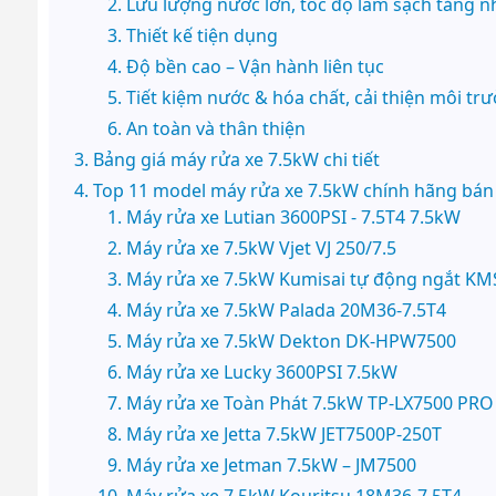
Lưu lượng nước lớn, tốc độ làm sạch tăng 
Thiết kế tiện dụng
Độ bền cao – Vận hành liên tục
Tiết kiệm nước & hóa chất, cải thiện môi tr
An toàn và thân thiện
Bảng giá máy rửa xe 7.5kW chi tiết
Top 11 model máy rửa xe 7.5kW chính hãng bán
Máy rửa xe Lutian 3600PSI - 7.5T4 7.5kW
Máy rửa xe 7.5kW Vjet VJ 250/7.5
Máy rửa xe 7.5kW Kumisai tự động ngắt KM
Máy rửa xe 7.5kW Palada 20M36-7.5T4
Máy rửa xe 7.5kW Dekton DK-HPW7500
Máy rửa xe Lucky 3600PSI 7.5kW
Máy rửa xe Toàn Phát 7.5kW TP-LX7500 PRO
Máy rửa xe Jetta 7.5kW JET7500P-250T
Máy rửa xe Jetman 7.5kW – JM7500
Máy rửa xe 7.5kW Kouritsu 18M36-7.5T4