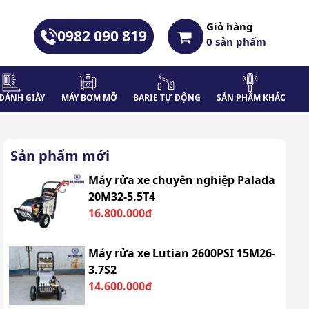
Giỏ hàng
0982 090 819
0
sản phẩm
ĐÁNH GIÀY
MÁY BƠM MỠ
BARIE TỰ ĐỘNG
SẢN PHẨM KHÁC
Sản phẩm mới
Máy rửa xe chuyên nghiệp Palada
20M32-5.5T4
16.800.000đ
Máy rửa xe Lutian 2600PSI 15M26-
3.7S2
14.600.000đ