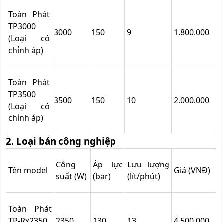
Toàn Phát
TP3000
3000
150
9
1.800.000
(Loại có
chỉnh áp)
Toàn Phát
TP3500
3500
150
10
2.000.000
(Loại có
chỉnh áp)
2. Loại bán công nghiệp
Công
Áp lực
Lưu lượng
Tên model
Giá (VNĐ)
suất (W)
(bar)
(lít/phút)
Toàn Phát
TP-Rx2350
2350
130
13
4.500.000