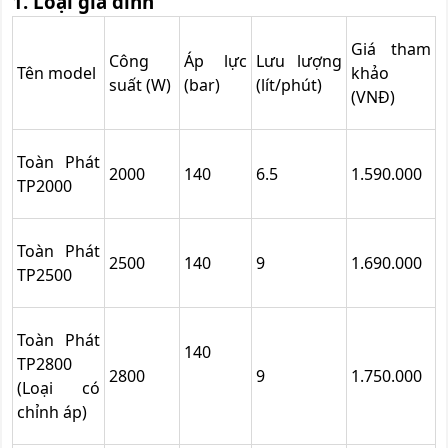
1. Loại gia đình
Giá tham
Công
Áp lực
Lưu lượng
Tên model
khảo
suất (W)
(bar)
(lít/phút)
(VNĐ)
Toàn Phát
2000
140
6.5
1.590.000
TP2000
Toàn Phát
2500
140
9
1.690.000
TP2500
Toàn Phát
140
TP2800
2800
9
1.750.000
(Loại có
chỉnh áp)