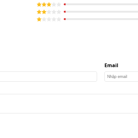
êu, rêu mốc trên tường nhà, hàng rào và sân thượng.
n gạch, sân xi măng, loại bỏ rác thải và bụi bẩn bám
Email