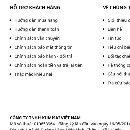
HỖ TRỢ KHÁCH HÀNG
VỀ CHÚNG 
Hướng dẫn mua hàng
Giới thiệu 
Hướng dẫn thanh toán
Liên hệ
Chính sách vận chuyển
Tin tức
Chính sách bảo mật thông tin
Tiêu chí b
Chính sách bảo hành - đổi trả
Đối tác chi
Chính sách hoàn tiền và trả lại tiền
Máy áp lực cao,
Hệ thống c
Câu hỏi th
Thắc mắc khiếu nại
Tiết kiệm nước hiệu quả
Tra cứu bả
Một trong những ưu điểm nổi bật của Perfect PF-
phun áp lực cao. Máy chỉ tiêu thụ khoảng 4.5 lít
trôi bụi bẩn hiệu quả.
So với việc sử dụng vòi nước thông thường, lượng 
CÔNG TY TNHH KUMISAI VIỆT NAM
vẫn được duy trì ổn định. Điều này không chỉ giúp
Mã số thuế: 0106539641 đăng ký lần đầu vào ngày 16/05/201
lãng phí nguồn nước trong quá trình sử dụng hàng 
Địa chỉ: Ngõ 65 Đường Lăng Hiển Linh, Thôn 1, Xã Lại Yên,