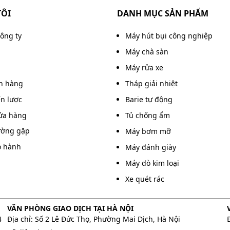
TÔI
DANH MỤC SẢN PHẨM
công ty
Máy hút bụi công nghiệp
Máy chà sàn
Máy rửa xe
án hàng
Tháp giải nhiệt
ến lược
Barie tự động
 làm sạch hiệu quả
ửa hàng
Tủ chống ẩm
ường gặp
Máy bơm mỡ
o hành
Máy đánh giày
MO7050 là khả năng tiết kiệm nước tối ưu nhờ cơ chế
Máy dò kim loại
 nước/phút nhưng vẫn tạo ra tia nước đủ mạnh để cuốn
Xe quét rác
nước tiêu hao được giảm đáng kể mà hiệu suất vệ sinh
VĂN PHÒNG GIAO DỊCH TẠI HÀ NỘI
 tiết kiệm chi phí sinh hoạt mà còn góp phần hạn chế
4
Địa chỉ: Số 2 Lê Đức Thọ, Phường Mai Dịch, Hà Nội
ngày.