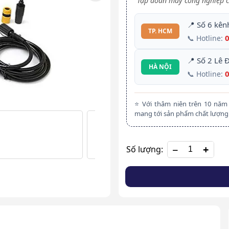
Tập đoàn máy công nghiệp c
📍 Số 6 kên
TP. HCM
📞 Hotline:
📍 Số 2 Lê 
HÀ NỘI
📞 Hotline:
⭐ Với thâm niên trên 10 nă
mang tới sản phẩm chất lượng 
+
Số lượng: