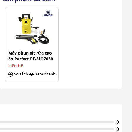
Súng phun, dây phun,
Phụ kiện theo máy
cút nối nhanh, bình bọt
tuyết
Xuất xứ
Chính hãng
Máy phun xịt rửa cao
áp Perfect PF-MO7050
Liên hệ
So sánh
Xem nhanh
0
0