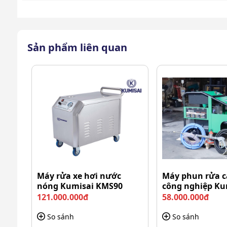
Sản phẩm liên quan
Model Perfect PF-MO7050 ứng
Thiết bị gia dụng: Làm sạch các đồ dùng cỡ lớ
Dụng cụ lao động: Vệ sinh các thiết bị, dụng c
Chăm sóc cây: Hỗ trợ tưới cây nhờ chế độ phun
Vệ sinh khác: Xịt rửa thảm, bàn ghế sân vườn, 
Máy rửa xe hơi nước
Máy phun rửa c
Những điểm mạnh của máy ph
nóng Kumisai KMS90
công nghiệp Ku
KMS-350/15
121.000.000đ
58.000.000đ
MO7050
So sánh
So sánh