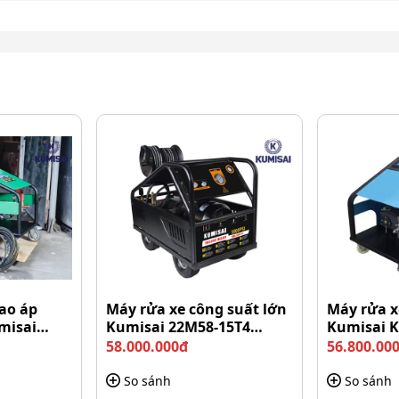
 dụng phổ biến trong cuộc sống
n hoặc máy móc, thiết bị dính dầu mỡ nhẹ.
ụ làm vườn dễ dàng.
 sương hoặc phun xòe tiện lợi.
hoặc vệ sinh chuồng trại chăn nuôi gia đình hiệu quả.
ao áp
Máy rửa xe công suất lớn
Máy rửa x
un xịt rửa cao áp Perfect PF-
misai
Kumisai 22M58-15T4
Kumisai 
(15Kw)
58.000.000đ
56.800.00
So sánh
So sánh