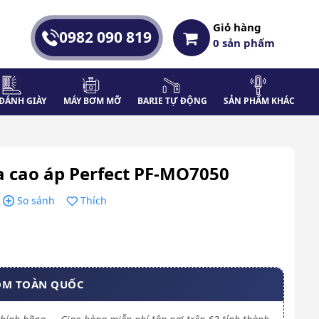
Giỏ hàng
0982 090 819
0
sản phẩm
ĐÁNH GIÀY
MÁY BƠM MỠ
BARIE TỰ ĐỘNG
SẢN PHẨM KHÁC
a cao áp Perfect PF-MO7050
So sánh
Thích
OM TOÀN QUỐC