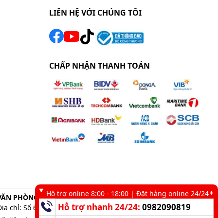
LIÊN HỆ VỚI CHÚNG TÔI
CHẤP NHẬN THANH TOÁN
Hỗ trợ online 8:00 - 18:00 | Đặt hàng online 24/24
VĂN PHÒNG GIAO DỊCH TẠI TP. HCM
Hỗ trợ nhanh 24/24:
0982090819
Địa chỉ: Số 6 kênh 19/5, Phường Tân Sơn Nhì, TP. HCM