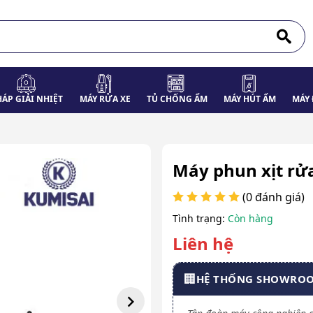
HÁP GIẢI NHIỆT
MÁY RỬA XE
TỦ CHỐNG ẨM
MÁY HÚT ẨM
MÁY 
Máy phun xịt rử
(0 đánh giá)
Tình trạng:
Còn hàng
Liên hệ
🏢
HỆ THỐNG SHOWRO