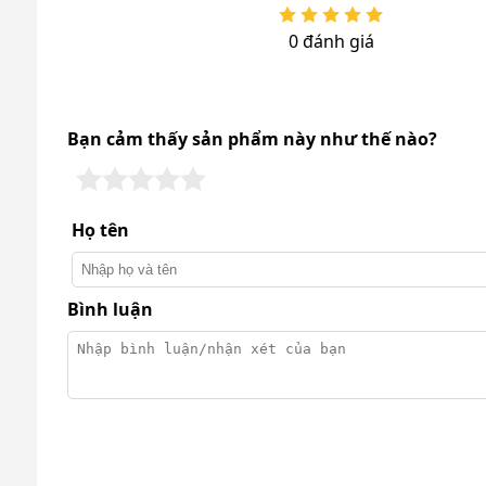
0 đánh giá
Làm sạch rêu mốc, mảng bám: Đánh bay rong r
Dọn dẹp sân vườn: Xịt rửa sạch sẽ bề mặt sâ
dính.
Bạn cảm thấy sản phẩm này như thế nào?
Họ tên
Bình luận