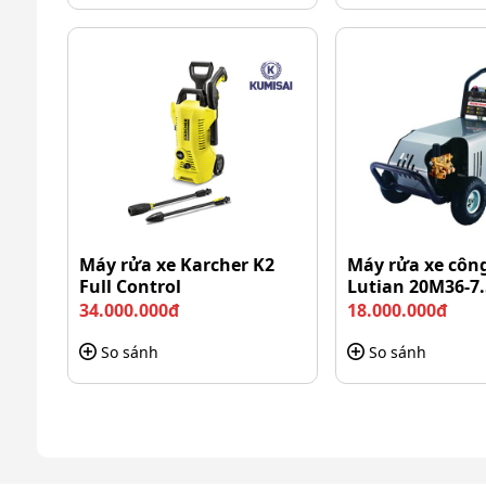
Dòng máy Perfect PF-MO7050 được ưa chuộng bởi 
Công suất mạnh mẽ, áp lực cao
Máy rửa xe Perfect PF-MO7050 được trang bị công 
mang đến khả năng làm sạch vượt trội trên nhiều
đất, bụi bẩn cứng đầu, rong rêu bám lâu ngày trê
quá nhiều thời gian và công sức.
Máy rửa xe Karcher K2
Máy rửa xe công
Full Control
Lutian 20M36-7
34.000.000đ
18.000.000đ
So sánh
So sánh