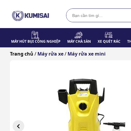
MÁY HÚT BỤI CÔNG NGHIỆP
MÁY CHÀ SÀN
XE QUÉT RÁC
T
Trang chủ
/
Máy rửa xe
/
Máy rửa xe mini