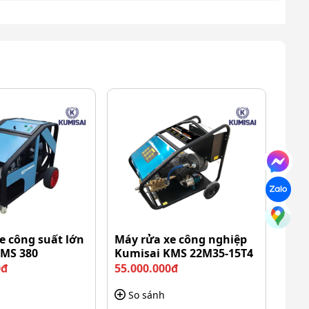
e công suất lớn
Máy rửa xe công nghiệp
KMS 380
Kumisai KMS 22M35-15T4
0đ
55.000.000đ
So sánh