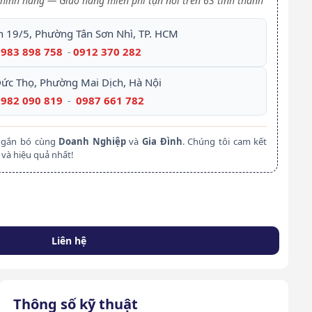
hính hãng — Giao hàng miễn phí tận nơi trên 63 tỉnh thành
h 19/5, Phường Tân Sơn Nhì, TP. HCM
0983 898 758
0912 370 282
-
Đức Thọ, Phường Mai Dịch, Hà Nội
0982 090 819
0987 661 782
-
m gắn bó cùng
Doanh Nghiệp
và
Gia Đình
. Chúng tôi cam kết
và hiệu quả nhất!
Liên hệ
Thông số kỹ thuật