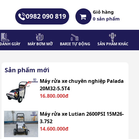
Giỏ hàng
0982 090 819
0
sản phẩm
ĐÁNH GIÀY
MÁY BƠM MỠ
BARIE TỰ ĐỘNG
SẢN PHẨM KHÁC
Sản phẩm mới
Máy rửa xe chuyên nghiệp Palada
20M32-5.5T4
16.800.000đ
Máy rửa xe Lutian 2600PSI 15M26-
3.7S2
14.600.000đ