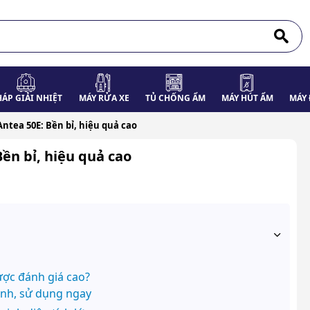
HÁP GIẢI NHIỆT
MÁY RỬA XE
TỦ CHỐNG ẨM
MÁY HÚT ẨM
MÁY 
ntea 50E: Bền bỉ, hiệu quả cao
ền bỉ, hiệu quả cao
ược đánh giá cao?
anh, sử dụng ngay