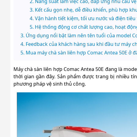
Năng suất làm việc cao, đáp ứng nhu cầu vệ 
Kết cấu gọn nhẹ, dễ điều khiển, phù hợp kh
Vận hành tiết kiệm, tối ưu nước và điện tiêu
Hệ thống động cơ chất lượng cao, hoạt động
Ứng dụng nổi bật làm nên tên tuổi của model 
Feedback của khách hàng sau khi đầu tư máy c
Mua máy chà sàn liên hợp Comac Antea 50E ở đâ
Máy chà sàn liên hợp Comac Antea 50E
đang là mode
thời gian gần đây. Sản phẩm được trang bị nhiều tín
phương pháp vệ sinh thủ công.