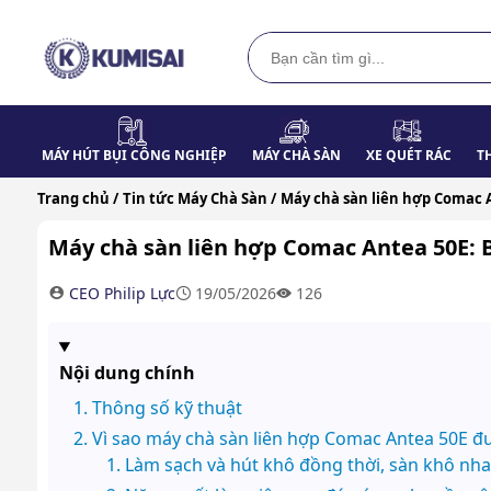
MÁY HÚT BỤI CÔNG NGHIỆP
MÁY CHÀ SÀN
XE QUÉT RÁC
T
Trang chủ /
Tin tức Máy Chà Sàn /
Máy chà sàn liên hợp Comac A
Máy chà sàn liên hợp Comac Antea 50E: B
CEO Philip Lực
19/05/2026
126
Nội dung chính
Thông số kỹ thuật
Vì sao máy chà sàn liên hợp Comac Antea 50E đ
Làm sạch và hút khô đồng thời, sàn khô nh