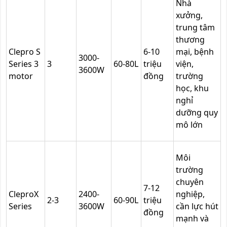
Nhà
xưởng,
trung tâm
thương
Clepro S
6-10
mại, bệnh
3000-
Series 3
3
60-80L
triệu
viện,
3600W
motor
đồng
trường
học, khu
nghỉ
dưỡng quy
mô lớn
Môi
trường
chuyên
7-12
CleproX
2400-
nghiệp,
2-3
60-90L
triệu
Series
3600W
cần lực hút
đồng
mạnh và