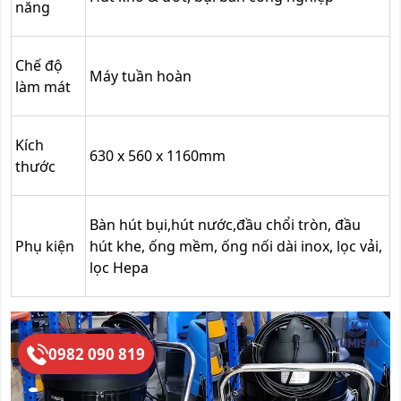
năng
Chế độ
Máy tuần hoàn
làm mát
Kích
630 x 560 x 1160mm
thước
Bàn hút bụi,hút nước,đầu chổi tròn, đầu
Phụ kiện
hút khe, ống mềm, ống nối dài inox, lọc vải,
lọc Hepa
0982 090 819