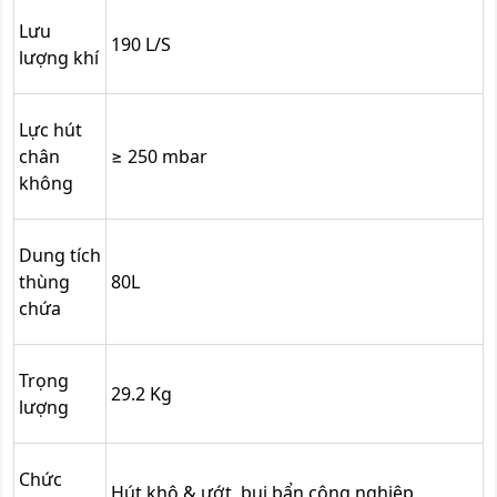
Lưu
190 L/S
lượng khí
Lực hút
chân
≥ 250 mbar
không
Dung tích
thùng
80L
chứa
Trọng
29.2 Kg
lượng
Chức
Hút khô & ướt, bụi bẩn công nghiệp