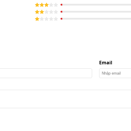
uất lớn, kết hợp dàn lạnh diện tích rộng có thể tách
 ẩm mạnh và duy trì độ ẩm ổn định, thiết bị còn giúp
 độ khô cần thiết.
Email