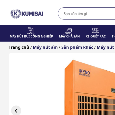
MÁY HÚT BỤI CÔNG NGHIỆP
MÁY CHÀ SÀN
XE QUÉT RÁC
T
Trang chủ
/
Máy hút ẩm
/
Sản phẩm khác
/
Máy hút