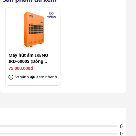
phẩm
Xuất xứ
Nhật Bản
Máy hút ẩm IKENO
IRD-6000S (Dòng
chuyên sấy)
75.000.000đ
So sánh
Xem nhanh
0
0