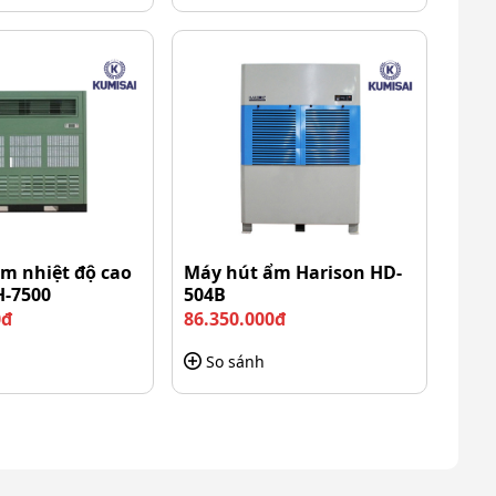
m nhiệt độ cao
Máy hút ẩm Harison HD-
H-7500
504B
0đ
86.350.000đ
So sánh