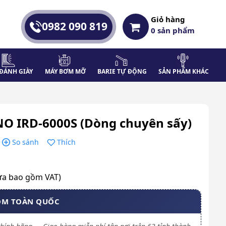
Giỏ hàng
0982 090 819
0
sản phẩm
ĐÁNH GIÀY
MÁY BƠM MỠ
BARIE TỰ ĐỘNG
SẢN PHẨM KHÁC
O IRD-6000S (Dòng chuyên sấy)
So sánh
Thích
ưa bao gồm VAT)
OM TOÀN QUỐC