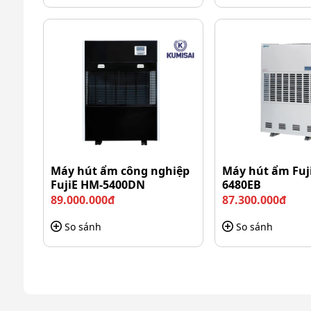
Hệ thống cảm biến độ ẩm thông minh độ nhạy ca
ngưỡng cài đặt. Đây là điểm đặc biệt quan trọng với
phẩm sấy hoặc nông sản.
Khả năng luân chuyển khí mạnh giúp quá t
IKENO IRD-6000S được trang bị quạt gió lưu lượng 
trong toàn bộ hệ thống. Nhờ đó, hơi ẩm được rút tr
một khu vực.
Máy hút ẩm công nghiệp
Máy hút ẩm Fuj
FujiE HM-5400DN
6480EB
89.000.000đ
87.300.000đ
So sánh
So sánh