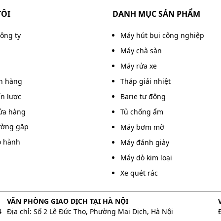
TÔI
DANH MỤC SẢN PHẨM
công ty
Máy hút bụi công nghiệp
Máy chà sàn
Máy rửa xe
án hàng
Tháp giải nhiệt
ến lược
Barie tự động
ửa hàng
Tủ chống ẩm
ường gặp
Máy bơm mỡ
o hành
Máy đánh giày
Máy dò kim loại
Xe quét rác
 hữu lưu lượng gió lớn
 IRD-6000S giúp giảm tình trạng nguyên liệu khô không
VĂN PHÒNG GIAO DỊCH TẠI HÀ NỘI
4
Địa chỉ: Số 2 Lê Đức Thọ, Phường Mai Dịch, Hà Nội