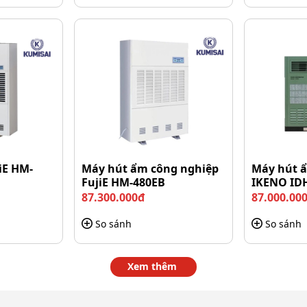
o tự động theo dõi môi trường và điều khiển theo
 các nguyên liệu dễ hút ẩm trở lại như dược liệu, thực
rình sấy diễn ra đồng đều hơn
lớn ~4500m3/giờ giúp luồng khí khô di chuyển liên tục
iệt để, đồng đều nhiều vị trí thay vì tập trung cục bộ
iE HM-
Máy hút ẩm công nghiệp
Máy hút ẩ
FujiE HM-480EB
IKENO ID
87.300.000đ
87.000.00
So sánh
So sánh
Xem thêm