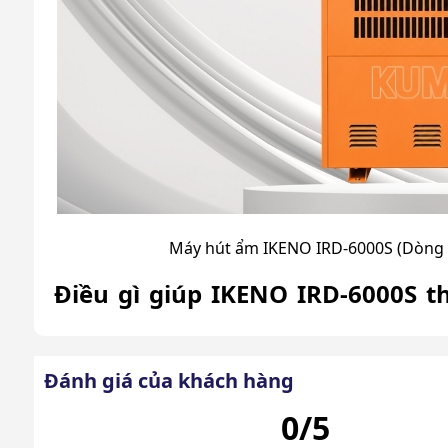
Máy hút ẩm IKENO IRD-6000S (Dòng 
Điều gì giúp IKENO IRD-6000S th
công nghiệp cường độ cao?
IKENO IRD-6000S được tối ưu với hệ thống linh ki
Đánh giá của khách hàng
môi trường sấy công nghiệp hoạt động liên tục.
0/5
Tạo môi trường khô ổn định giúp vật liệu h