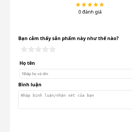
IKENO IRD-6000S sử dụng máy nén chuẩn Nhật công s
0 đánh giá
hơi ẩm ra khỏi phòng nhanh hơn. Nhờ khả năng hút
hạn chế tình trạng vật liệu tái hấp hơi sau khi đã đạt
Bạn cảm thấy sản phẩm này như thế nào?
Họ tên
Bình luận