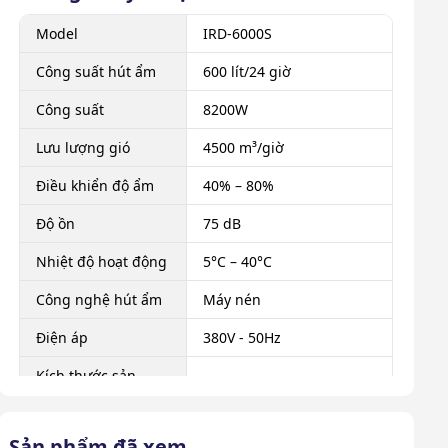
Model
IRD-6000S
Công suất hút ẩm
600 lít/24 giờ
Công suất
8200W
Lưu lượng gió
4500 m³/giờ
Điều khiển độ ẩm
40% – 80%
Độ ồn
75 dB
Nhiệt độ hoạt động
5°C – 40°C
Công nghệ hút ẩm
Máy nén
Điện áp
380V - 50Hz
Kích thước sản
1190 × 450 × 1750 mm
phẩm
Trọng lượng sản
Sản phẩm đã xem
260 kg