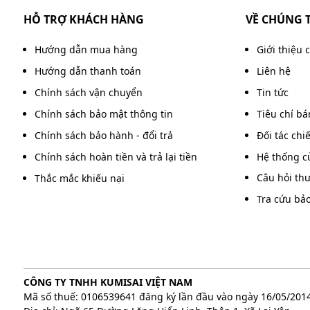
HỖ TRỢ KHÁCH HÀNG
VỀ CHÚNG 
Hướng dẫn mua hàng
Giới thiệu 
Hướng dẫn thanh toán
Liên hệ
Chính sách vận chuyển
Tin tức
Chính sách bảo mật thông tin
Tiêu chí b
Chính sách bảo hành - đổi trả
Đối tác chi
Chính sách hoàn tiền và trả lại tiền
Hệ thống c
Câu hỏi th
Thắc mắc khiếu nại
Tra cứu bả
IKENO IRD-6000S sở
Kết hợp cùng cơ chế tuần hoàn khí liên tục, IKENO
CÔNG TY TNHH KUMISAI VIỆT NAM
đều hoặc tồn đọng hơi ẩm trong phòng sấy.
Mã số thuế: 0106539641 đăng ký lần đầu vào ngày 16/05/201