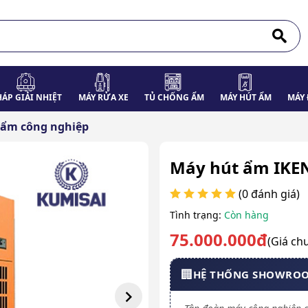
HÁP GIẢI NHIỆT
MÁY RỬA XE
TỦ CHỐNG ẨM
MÁY HÚT ẨM
MÁY 
 ẩm công nghiệp
Máy hút ẩm IKEN
(0 đánh giá)
Tình trạng:
Còn hàng
75.000.000đ
(Giá ch
🏢
HỆ THỐNG SHOWRO