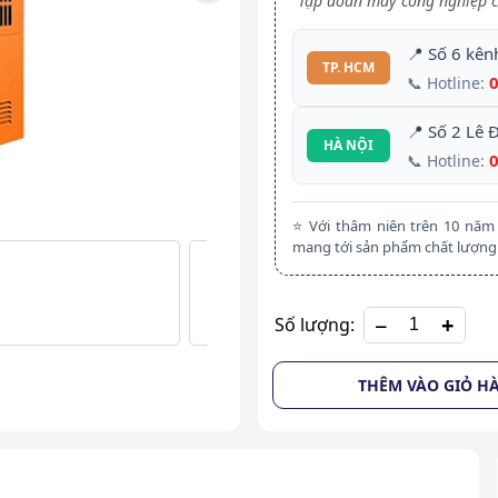
Tập đoàn máy công nghiệp c
📍 Số 6 kên
TP. HCM
📞 Hotline:
📍 Số 2 Lê 
HÀ NỘI
📞 Hotline:
⭐ Với thâm niên trên 10 nă
mang tới sản phẩm chất lượng 
+
Số lượng:
THÊM VÀO GIỎ H