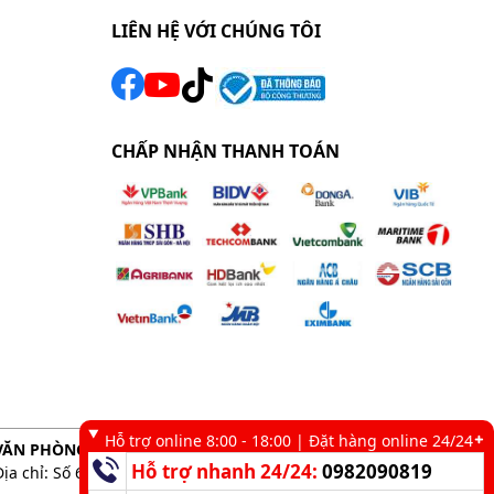
LIÊN HỆ VỚI CHÚNG TÔI
CHẤP NHẬN THANH TOÁN
Hỗ trợ online 8:00 - 18:00 | Đặt hàng online 24/24
VĂN PHÒNG GIAO DỊCH TẠI TP. HCM
Hỗ trợ nhanh 24/24:
0982090819
Địa chỉ: Số 6 kênh 19/5, Phường Tân Sơn Nhì, TP. HCM