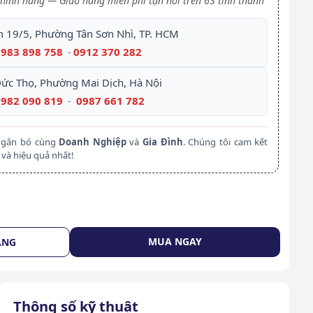
hính hãng — Giao hàng miễn phí tận nơi trên 63 tỉnh thành
h 19/5, Phường Tân Sơn Nhì, TP. HCM
0983 898 758
0912 370 282
-
Đức Thọ, Phường Mai Dịch, Hà Nội
0982 090 819
0987 661 782
-
m gắn bó cùng
Doanh Nghiệp
và
Gia Đình
. Chúng tôi cam kết
và hiệu quả nhất!
MUA NGAY
ÀNG
Thông số kỹ thuật