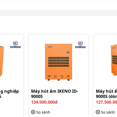
g nghiệp
Máy hút ẩm IKENO ID-
Máy hút 
S
9000S
9000S (dò
134.000.000đ
127.500.0
So sánh
So sánh
chuẩn Nhật siêu bền bỉ