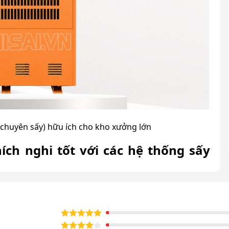
chuyên sấy) hữu ích cho kho xưởng lớn
ích nghi tốt với các hệ thống sấy
ện công suất lớn và cơ chế vận hành chuyên dụng cho
ạn chế hấp hơi trở lại