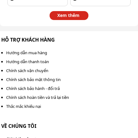
Xem thêm
HỖ TRỢ KHÁCH HÀNG
Xoay núm điều chỉnh nhiệt độ ép cho phù hợp
Hướng dẫn mua hàng
Bước 3: Đặt tài liệu cần ép vào giữa hai lớp màng ép,
rồi đặt màng ép vào khay nạp giấy của máy. Máy sẽ
Hướng dẫn thanh toán
tự động kéo màng ép qua các con lăn nhiệt. Lưu ý:
Chính sách vận chuyển
Đặt tài liệu vào giữa màng ép sao cho cân đối, tránh
Chính sách bảo mật thông tin
bị lệch.
Chính sách bảo hành - đổi trả
Chính sách hoàn tiền và trả lại tiền
Thắc mắc khiếu nại
VỀ CHÚNG TÔI