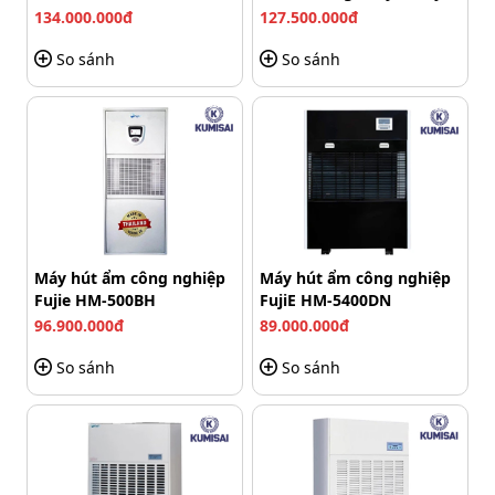
134.000.000đ
127.500.000đ
So sánh
So sánh
Bảng điều khiển của máy ép nhựa FGK 320
Máy hút ẩm công nghiệp
Máy hút ẩm công nghiệp
Fujie HM-500BH
FujiE HM-5400DN
Khả năng điều chỉnh nhiệt độ từ 100 đến 180 độ C cho
96.900.000đ
89.000.000đ
phép bạn tùy chỉnh mức nhiệt phù hợp với từng loại
màng ép và tài liệu, đảm bảo chất lượng ép tốt nhất.
So sánh
So sánh
Hướng dẫn cách dùng máy ép
plastic FGK 320 đúng chuẩn