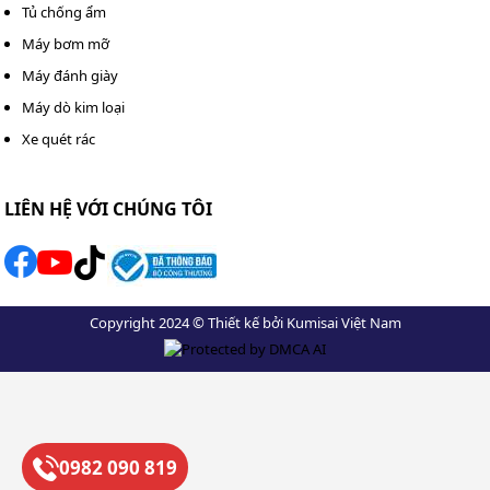
còn nhận được sự an tâm và hài lòng tuyệt đối. Liên hệ
Tủ chống ẩm
ngay 0982 090 819 - 0983 898 758 để được phục vụ!
Máy bơm mỡ
Máy đánh giày
Máy dò kim loại
Xe quét rác
LIÊN HỆ VỚI CHÚNG TÔI
Copyright 2024 © Thiết kế bởi Kumisai Việt Nam
0982 090 819