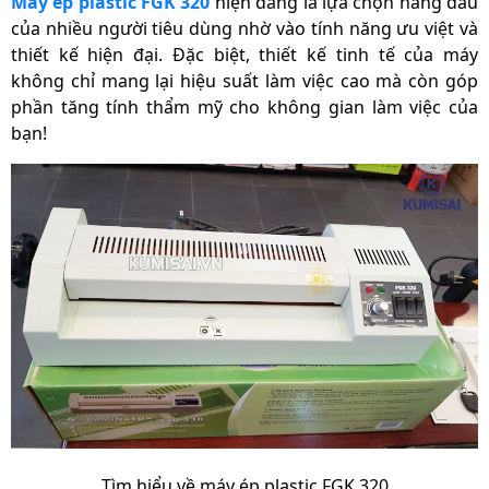
Máy ép plastic FGK 320
hiện đang là lựa chọn hàng đầu
của nhiều người tiêu dùng nhờ vào tính năng ưu việt và
Trọng lượng sản
8 Kg
thiết kế hiện đại. Đặc biệt, thiết kế tinh tế của máy
phẩm
không chỉ mang lại hiệu suất làm việc cao mà còn góp
Kích thước sản phẩm
500x200x110 mm
phần tăng tính thẩm mỹ cho không gian làm việc của
bạn!
Xuất xứ
Chính hãng
Tìm hiểu về máy ép plastic FGK 320