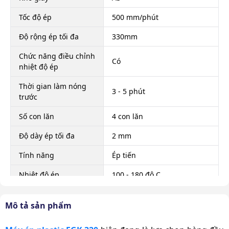
Tốc độ ép
500 mm/phút
Độ rộng ép tối đa
330mm
Chức năng điều chỉnh
Có
nhiệt độ ép
Thời gian làm nóng
3 - 5 phút
trước
Số con lăn
4 con lăn
Độ dày ép tối đa
2 mm
Tính năng
Ép tiến
Nhiệt độ ép
100 - 180 độ C
Chức năng ngắt nhiệt
Có
Mô tả sản phẩm
Chức năng trả ngược
Có
giấy