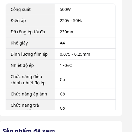
Công suất
500W
Điện áp
220V - 50Hz
Độ rộng ép tối đa
230mm
Khổ giấy
A4
Định lượng film ép
0.075 - 0.25mm
Nhiệt độ ép
170०C
Chức năng điều
Có
chỉnh nhiệt độ ép
Chức năng ép ảnh
Có
Chức năng trả
Có
ngược giấy
Kích thước sản
360 x 160 x 100mm
phẩm
Sản phẩm đã xem