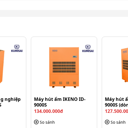
D 230 SUPER nhỏ gọn, hiện đại
ể thao tác với máy một cách cực đơn giản, dễ dàng mà
stic nhanh chóng và hiệu quả, đồng thời cũng hạn chế
g nghiệp
Máy hút ẩm IKENO ID-
Máy hút 
S
9000S
9000S (dò
134.000.000đ
127.500.0
So sánh
So sánh