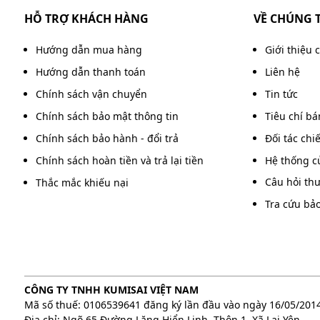
HỖ TRỢ KHÁCH HÀNG
VỀ CHÚNG 
Công suất của máy ép là 500W, giúp tạo ra lực
Hướng dẫn mua hàng
Giới thiệu 
Công nghệ Inverter “siêu tiết kiệm” điện năng, 
Hướng dẫn thanh toán
Liên hệ
Đặc biệt, tính năng trả ngược hay chức năng 
Chính sách vận chuyển
Tin tức
ra khỏi khay ép khi xảy ra sự cố kẹt màng. V
Chính sách bảo mật thông tin
Tiêu chí b
mà không cần phải tháo rời máy hay dùng tay 
tuổi thọ của máy.
Chính sách bảo hành - đổi trả
Đối tác chi
Chính sách hoàn tiền và trả lại tiền
Hệ thống c
3. Khả năng ép plastic đa dạng
Câu hỏi th
Thắc mắc khiếu nại
Máy có thể ép plastic khổ A4 (210 x 297 mm) 
Tra cứu bả
plastic đa dạng cho nhiều loại tài liệu, ảnh thẻ,
CÔNG TY TNHH KUMISAI VIỆT NAM
Mã số thuế: 0106539641 đăng ký lần đầu vào ngày 16/05/201
Địa chỉ: Ngõ 65 Đường Lăng Hiển Linh, Thôn 1, Xã Lại Yên,