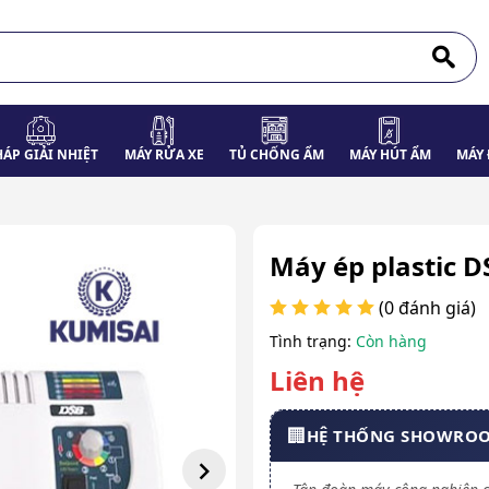
HÁP GIẢI NHIỆT
MÁY RỬA XE
TỦ CHỐNG ẨM
MÁY HÚT ẨM
MÁY 
Máy ép plastic 
(0 đánh giá)
Tình trạng:
Còn hàng
Liên hệ
🏢
HỆ THỐNG SHOWRO