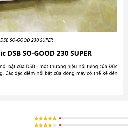
ic DSB SO-GOOD 230 SUPER
stic DSB SO-GOOD 230 SUPER
ổi bật của DSB - một thương hiệu nổi tiếng của Đức
ng. Các đặc điểm nổi bật của dòng máy có thể kể đến
i chuyển và đặt tại nhiều vị trí trong nhà hoặc văn