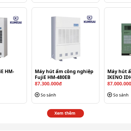
iE HM-
Máy hút ẩm công nghiệp
Máy hút ẩ
FujiE HM-480EB
IKENO ID
87.300.000đ
87.000.00
So sánh
So sánh
 khiển của máy ép
 với các nút điều chỉnh nhiệt độ, thời gian ép và chức
Xem thêm