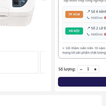
Tập đoàn máy công nghiệp c
📍 Số 6 kên
TP. HCM
📞 Hotline:
📍 Số 2 Lê 
HÀ NỘI
📞 Hotline:
⭐ Với thâm niên trên 10 nă
mang tới sản phẩm chất lượng 
+
Số lượng: