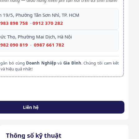
hính hãng — Giao hàng miễn phí tận nơi trên 63 tỉnh thành
h 19/5, Phường Tân Sơn Nhì, TP. HCM
0983 898 758
0912 370 282
-
Đức Thọ, Phường Mai Dịch, Hà Nội
0982 090 819
0987 661 782
-
m gắn bó cùng
Doanh Nghiệp
và
Gia Đình
. Chúng tôi cam kết
và hiệu quả nhất!
Liên hệ
Thông số kỹ thuật