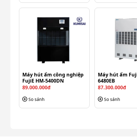
Máy hút ẩm công nghiệp
Máy hút ẩm Fuj
FujiE HM-5400DN
6480EB
89.000.000đ
87.300.000đ
So sánh
So sánh
Hệ thống điều
Trang bị bảng điều khiển đơn giản; dễ sử dụng
năng đảo chiều.
2. Công nghệ chuẩn Đức