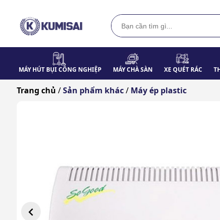
MÁY HÚT BỤI CÔNG NGHIỆP
MÁY CHÀ SÀN
XE QUÉT RÁC
T
Trang chủ
/
Sản phẩm khác
/
Máy ép plastic