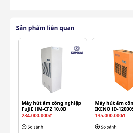
Máy ép plastic DSB SO-GOO
Sản phẩm liên quan
Trọng lượng máy chỉ 3.4kg, người dùng có th
không cần tốn nhiều sức lực.
Máy có 4 trục rulo nóng và nguội giúp ép pla
tình trạng nhăn màng ép.
Máy hút ẩm công nghiệp
Máy hút ẩm côn
FujiE HM-CFZ 10.0B
IKENO ID-12000
234.000.000đ
135.000.000đ
So sánh
So sánh