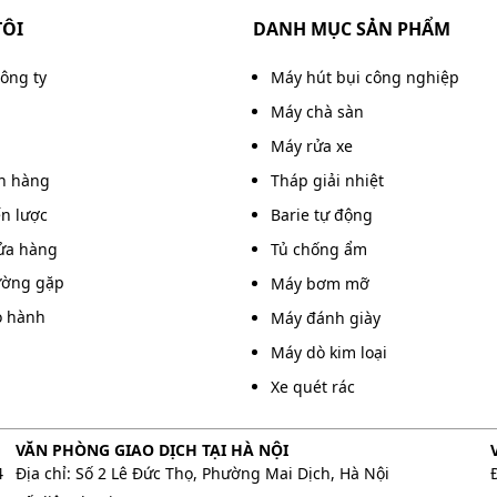
TÔI
DANH MỤC SẢN PHẨM
 ép mạnh nên chỉ ép trong vòng 20 giây/lần.
công ty
Máy hút bụi công nghiệp
giúp bạn “nhẹ ví” hơn.
Máy chà sàn
đảo chiều chuyển động của trục ép sẽ đẩy màng plastic
Máy rửa xe
ì vậy mà bạn có thể dễ dàng xử lý tình huống kẹt màng
án hàng
Tháp giải nhiệt
gỡ màng ra, tránh làm hỏng tài liệu và ảnh hưởng đến
ến lược
Barie tự động
ửa hàng
Tủ chống ẩm
ường gặp
Máy bơm mỡ
và các khổ nhỏ hơn như A5, A6,... đáp ứng nhu cầu ép
o hành
Máy đánh giày
 menu, thực đơn, bản đồ, tài liệu, sách vở,...
Máy dò kim loại
Xe quét rác
VĂN PHÒNG GIAO DỊCH TẠI HÀ NỘI
4
Địa chỉ: Số 2 Lê Đức Thọ, Phường Mai Dịch, Hà Nội