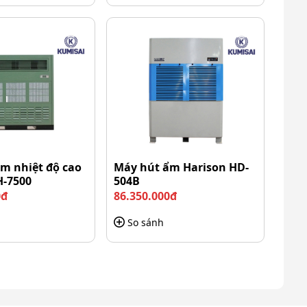
m nhiệt độ cao
Máy hút ẩm Harison HD-
H-7500
504B
0đ
86.350.000đ
So sánh