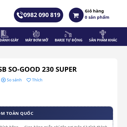
Giỏ hàng
0982 090 819
0
sản phẩm
ĐÁNH GIÀY
MÁY BƠM MỠ
BARIE TỰ ĐỘNG
SẢN PHẨM KHÁC
DSB SO-GOOD 230 SUPER
So sánh
Thích
OM TOÀN QUỐC