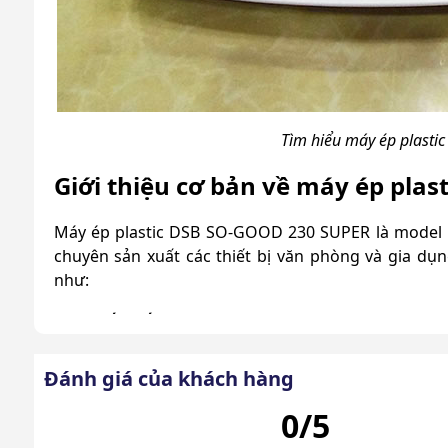
Tìm hiểu máy ép plast
Giới thiệu cơ bản về máy ép pla
Máy ép plastic DSB SO-GOOD 230 SUPER là model n
chuyên sản xuất các thiết bị văn phòng và gia dụ
như:
1. Thiết kế hiện đại và tiện lợi
Máy có kích thước 360x160x100 mm, dễ dàng d
Đánh giá của khách hàng
phòng.
0/5