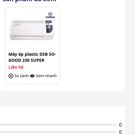
Trọng lượng sản
3.4 Kg
phẩm
Công nghệ
Đức
Xuất xứ
Chính hãng
Máy ép plastic DSB SO-
GOOD 230 SUPER
Liên hệ
So sánh
Xem nhanh
0
0