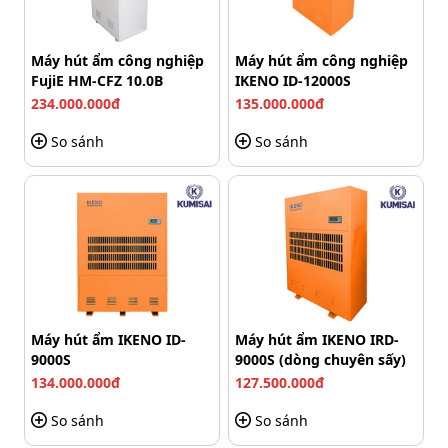
Máy hút ẩm công nghiệp
Máy hút ẩm công nghiệp
FujiE HM-CFZ 10.0B
IKENO ID-12000S
234.000.000đ
135.000.000đ
So sánh
So sánh
Khả năng dò tìm chính xác tuyệt đối
Khi phát hiện vật thể, máy sẽ phát ra tín hiệu cảnh báo
âm thanh hoặc đèn LED. Đây chắc chắn là một thiết bị
hoàn hảo, đồng hành cùng các nhân viên an ninh, nhất
Máy hút ẩm IKENO ID-
Máy hút ẩm IKENO IRD-
là trong những sự kiện lớn, nơi một sai sót nhỏ cũng có
9000S
9000S (dòng chuyên sấy)
thể dẫn đến hậu quả nghiêm trọng.
134.000.000đ
127.500.000đ
Bền bỉ, tuổi thọ sử dụng lâu
So sánh
So sánh