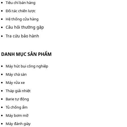
Tiêu chí bán hàng
Đối tác chiến lược
Hệ thống cửa hàng
Câu hỏi thường gặp
Tra cứu bảo hành
DANH MỤC SẢN PHẨM
Vệ sinh máy sau khi sử dụng và bảo quản trong hộp đựng
Máy hút bụi công nghiệp
chuyên dụng
Máy chà sàn
Tránh sử dụng thiết bị gần khu vực có từ trường
Máy rửa xe
mạnh như trạm biến áp, nguồn điện cao áp hoặc
Tháp giải nhiệt
thiết bị y tế để hạn chế nhiễu sóng hay sự cố không
Barie tự động
mong muốn.
Tủ chống ẩm
Sau mỗi lần sử dụng, lau sạch bụi bẩn bám trên máy,
Máy bơm mỡ
đặc biệt là vùng đĩa dò và điểm tiếp xúc giữa dây cáp
Máy đánh giày