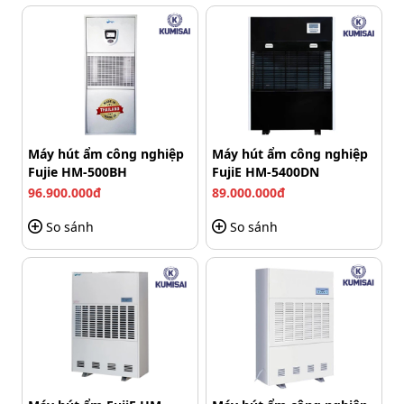
Máy dò kim loại cầm tay Garrett MD-200 được chế tạo
từ vật liệu chịu lực và chịu nhiệt cao. Máy hoạt động tốt
trong phạm vi nhiệt độ rộng từ -10°C đến 65°C.
Máy hút ẩm công nghiệp
Máy hút ẩm công nghiệp
Fujie HM-500BH
FujiE HM-5400DN
96.900.000đ
89.000.000đ
So sánh
So sánh