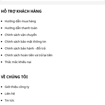
Dưới đây là một số lưu ý khi sử dụng máy dò kim loại
cầm tay Garrett MD-200 đảm bảo hiệu quả và bền bỉ.
HỖ TRỢ KHÁCH HÀNG
Bảo quản thiết bị ở nơi khô ráo, thoáng mát, ưu tiên
Hướng dẫn mua hàng
cất trong hộp đựng chuyên dụng hoặc tủ chống ẩm
Hướng dẫn thanh toán
để tăng độ bền.
Chính sách vận chuyển
Khi không sử dụng trong thời gian dài, nên tháo pin
Chính sách bảo mật thông tin
ra khỏi máy nhằm tránh tình trạng pin bị rò rỉ hoặc
Chính sách bảo hành - đổi trả
chảy nước.
Chính sách hoàn tiền và trả lại tiền
Trước khi tiến hành dò tìm, hãy sạc đầy pin và không
Thắc mắc khiếu nại
dùng lẫn pin cũ với pin mới hoặc các loại pin khác
nhau.
VỀ CHÚNG TÔI
Giới thiệu công ty
Liên hệ
Tin tức