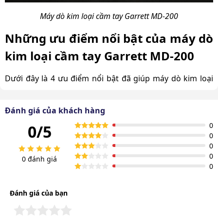
Máy dò kim loại cầm tay Garrett MD-200
Những ưu điểm nổi bật của máy dò
kim loại cầm tay Garrett MD-200
Dưới đây là 4 ưu điểm nổi bật đã giúp máy dò kim loại
Garrett MD-200 trở thành lựa chọn hàng đầu của nhiều
đơn vị hiện nay.
Đánh giá của khách hàng
Máy thiết kế cầm tay, trọng lượng siêu nhẹ
0
0/5
0
Với kích thước cực kỳ nhỏ gọn 410x85x45mm, sản phẩm
0
thiết kế để vừa với tay người dùng khi cầm nắm.
0
0 đánh giá
0
Trọng lượng máy chỉ 409g là giúp người kiểm tra có thể
sử dụng
máy rà kim loại
một cách nhẹ nhàng mà
Đánh giá của bạn
không bị mỏi tay.