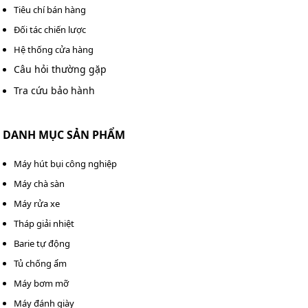
có nhu cầu mua máy chà sàn Kumisai KMS803J chính
Tiêu chí bán hàng
hãng với mức giá ưu đãi, vui lòng liên hệ hotline
0983
Đối tác chiến lược
898 758
-
0982 090 819
để được hỗ trợ.
Hệ thống cửa hàng
>>> Xem thêm:
Máy chà sàn đơn Kumisai KMS1A-1
Câu hỏi thường gặp
Tra cứu bảo hành
DANH MỤC SẢN PHẨM
Máy hút bụi công nghiệp
Máy chà sàn
Máy rửa xe
Tháp giải nhiệt
Barie tự động
Tủ chống ẩm
Máy bơm mỡ
Máy đánh giày