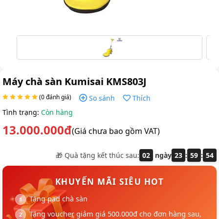
Máy chà sàn Kumisai KMS803J
(0 đánh giá)
So sánh
Thích
Tình trạng:
Còn hàng
13.000.000đ
(Giá chưa bao gồm VAT)
🎁 Quà tặng kết thúc sau:
02
ngày
23
:
59
:
54
KHUYẾN MÃI SIÊU HOT
Tặng pad chà sàn
Tặng voucher giảm giá 500.000đ cho đơn hàng sau,