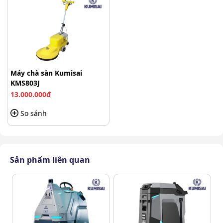
Máy chà sàn Kumisai
KMS803J
13.000.000đ
So sánh
Kumisai KMS803J mang đến nhiều lợi ích cho người sử
dụng
Sản phẩm liên quan
Lợi ích khi sử dụng máy chà sàn
Kumisai KMS803J
Dưới đây là những lợi ích khi sử dụng máy chà sàn