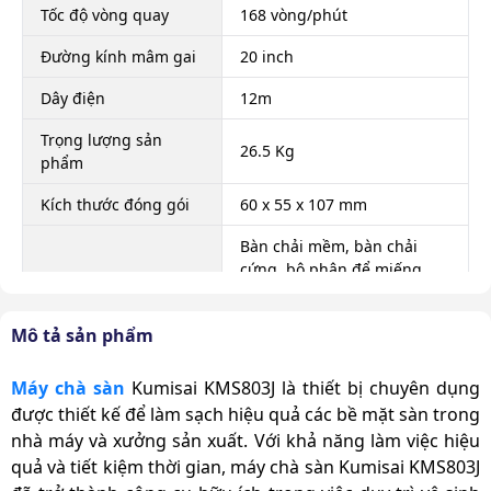
Tốc độ vòng quay
168 vòng/phút
Đường kính mâm gai
20 inch
Dây điện
12m
Trọng lượng sản
26.5 Kg
phẩm
Kích thước đóng gói
60 x 55 x 107 mm
Bàn chải mềm, bàn chải
cứng, bộ phận để miếng
Phụ kiện theo máy
pad đánh bóng sàn, thùng
chứa hóa chất
Mô tả sản phẩm
Xuất xứ
Chính hãng
Máy chà sàn
Kumisai KMS803J là thiết bị chuyên dụng
được thiết kế để làm sạch hiệu quả các bề mặt sàn trong
nhà máy và xưởng sản xuất. Với khả năng làm việc hiệu
quả và tiết kiệm thời gian, máy chà sàn Kumisai KMS803J