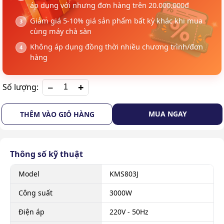
áp dụng với nhưng đơn hàng trên 20.000.000đ
Giảm giá 5-10% giá sản phẩm bất kỳ khác khi mua
cùng máy chà sàn
Không áp dụng đồng thời nhiều chương trình/đơn
hàng
+
Số lượng:
MUA NGAY
THÊM VÀO GIỎ HÀNG
Thông số kỹ thuật
Model
KMS803J
Công suất
3000W
Điện áp
220V - 50Hz