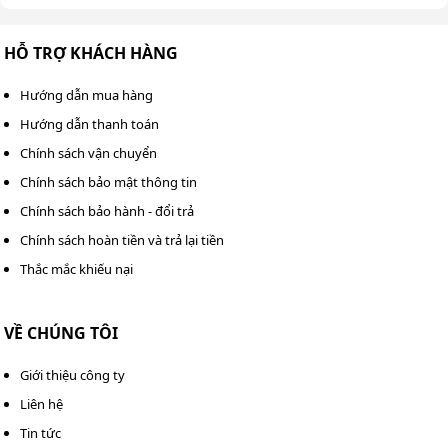
HỖ TRỢ KHÁCH HÀNG
Hướng dẫn mua hàng
Hướng dẫn thanh toán
Chính sách vận chuyển
Chính sách bảo mật thông tin
Chính sách bảo hành - đổi trả
Chính sách hoàn tiền và trả lại tiền
Máy vận hành êm ái không gây ồn, tiết kiệm điện năng
Thắc mắc khiếu nại
hiệu quả
Từ những thông tin trên có thể thấy
máy chà sàn
VỀ CHÚNG TÔI
Kumisai KMS803J
là lựa chọn lý tưởng cho việc làm sạch
Giới thiệu công ty
bề mặt sàn. Với hiệu suất làm việc cao và tiết kiệm năng
lượng, Kumisai KMS803J vừa giúp nâng cao hiệu suất
Liên hệ
làm việc vừa tiết kiệm thời gian và công sức. Khách hàng
Tin tức