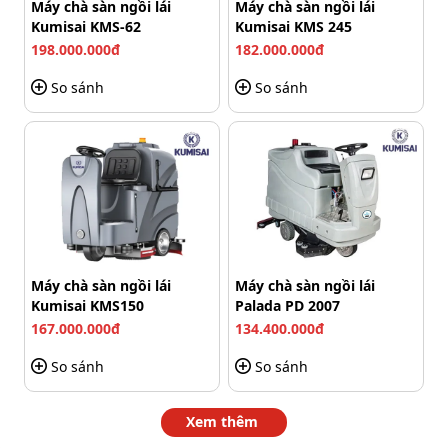
Máy chà sàn ngồi lái
Máy chà sàn ngồi lái
Phù hợp vệ sinh mọi loại sàn với chất liệu khác nhau
Kumisai KMS-62
Kumisai KMS 245
198.000.000đ
182.000.000đ
Giảm tiếng ồn phát sinh, tiết kiệm năng lượng
So sánh
So sánh
Kumisai KMS803J được trang bị công nghệ tiên tiến giúp
giảm tiếng ồn phát sinh trong quá trình hoạt động. Điều
này giúp giảm sự phiền toái, tăng tiện ích cho người
dùng. Ngoài ra, máy cũng có chế độ tiết kiệm năng
lượng, cho phép người dùng điều chỉnh công suất hoạt
động tương ứng với yêu cầu. Từ đó sẽ giúp tiết kiệm
điện năng tiêu thụ nhưng vẫn đảm bảo hiệu quả làm
việc.
Máy chà sàn ngồi lái
Máy chà sàn ngồi lái
Kumisai KMS150
Palada PD 2007
167.000.000đ
134.400.000đ
So sánh
So sánh
Xem thêm