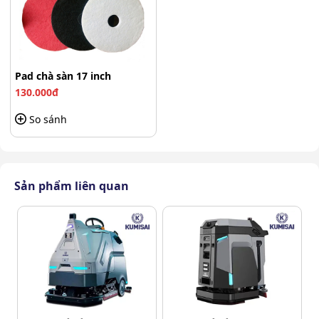
vết bẩn cứng đầu và lớp sơn cũ trên bề mặt sàn.
Pad chà sàn 17 inch
130.000đ
So sánh
Sản phẩm liên quan
Pad chà sàn 17 inch màu đen
Pad chà sàn đỏ
Đặc điểm: Chất liệu mềm hơn pad đen, có độ mài
mòn trung bình.
Công dụng: Dùng để chà rửa và làm sạch các vết bẩn
thông thường, đồng thời không gây hư hại cho bề