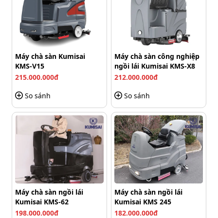
Pad chà sàn 17 inch đỏ
Pad chà sàn trắng
Đặc điểm: Chất liệu mềm nhất trong các loại pad, ít
mài mòn.
Máy chà sàn Kumisai
Máy chà sàn công nghiệp
KMS-V15
ngồi lái Kumisai KMS-X8
Công dụng: Phù hợp cho việc đánh bóng sàn, giúp
215.000.000đ
212.000.000đ
bề mặt sàn trở nên sáng bóng hơn. Không gây tổn
hại đến bề mặt sàn.
So sánh
So sánh
Máy chà sàn ngồi lái
Máy chà sàn ngồi lái
Kumisai KMS-62
Kumisai KMS 245
198.000.000đ
182.000.000đ