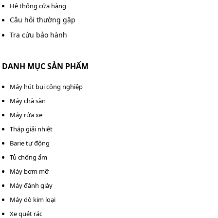
Hệ thống cửa hàng
>>> Xem thêm:
Bàn mài sàn bê tông
Câu hỏi thường gặp
Tra cứu bảo hành
DANH MỤC SẢN PHẨM
Máy hút bụi công nghiệp
Máy chà sàn
Máy rửa xe
Tháp giải nhiệt
Barie tự động
Tủ chống ẩm
Máy bơm mỡ
Máy đánh giày
Máy dò kim loại
Xe quét rác