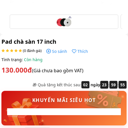
Pad chà sàn 17 inch
(0 đánh giá)
So sánh
Thích
Tình trạng:
Còn hàng
130.000đ
(Giá chưa bao gồm VAT)
🎁 Quà tặng kết thúc sau:
02
ngày
23
:
59
:
55
KHUYẾN MÃI SIÊU HOT