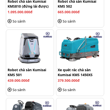
Robot chà sàn Kumisai
Robot chà sàn Kumisai
mặt sàn. Thường được sử dụng để bảo dưỡng định
KMS810 (đứng lái được)
KMS 502
kỳ.
1.095.000.000đ
665.000.000đ
So sánh
So sánh
Robot chà sàn Kumisai
Xe quét rác chà sàn
KMS 501
Kumisai KMS 1450XS
439.000.000đ
379.500.000đ
So sánh
So sánh