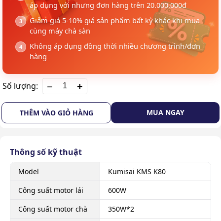
áp dụng với nhưng đơn hàng trên 20.000.000đ
Giảm giá 5-10% giá sản phẩm bất kỳ khác khi mua
cùng máy chà sàn
Không áp dụng đồng thời nhiều chương trình/đơn
hàng
+
Số lượng:
MUA NGAY
THÊM VÀO GIỎ HÀNG
Thông số kỹ thuật
Model
Kumisai KMS K80
Công suất motor lái
600W
Công suất motor chà
350W*2