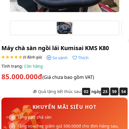
Máy chà sàn ngồi lái Kumisai KMS K80
(0 đánh giá)
So sánh
Thích
Tình trạng:
Còn hàng
85.000.000đ
(Giá chưa bao gồm VAT)
🎁 Quà tặng kết thúc sau:
02
ngày
23
:
59
:
54
KHUYẾN MÃI SIÊU HOT
Tặng pad chà sàn
Tặng voucher giảm giá 500.000đ cho đơn hàng sau,