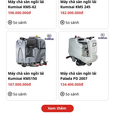
Máy chà sàn ngồi lái
Máy chà sàn ngồi lái
Kumisai KMS-62
Kumisai KMS 245
198.000.000đ
182.000.000đ
So sánh
So sánh
Pin ắc quy bền bỉ, dùng cả ngày không hết
Độ bền cao, bảo hành lâu dài
Được làm từ vật liệu chắc chắn, chịu được va đập và điều
Máy chà sàn ngồi lái
Máy chà sàn ngồi lái
Kumisai KMS150
Palada PD 2007
kiện làm việc khắc nghiệt,
Kumisai
KMS K80 đảm bảo độ
167.000.000đ
134.400.000đ
bền vượt trội. Sản phẩm được bảo hành lâu dài, thể hiện
sự uy tín của nhà sản xuất và đảm bảo quyền lợi cho
So sánh
So sánh
người sử dụng. Bạn có thể yên tâm đầu tư vào sản
phẩm này mà không lo lắng về vấn đề hư hỏng hay bảo
Xem thêm
trì.