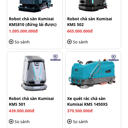
Robot chà sàn Kumisai
Robot chà sàn Kumisai
KMS810 (đứng lái được)
KMS 502
1.095.000.000đ
665.000.000đ
Bàn chải chà sàn Kumisai KMS K80
So sánh
So sánh
Bộ đôi thùng chứa nước sạch, bẩn siêu rộng
So với nhiều dòng
máy chà sàn ngồi lái
khác, Kumisai
KMS K80 đều có thùng chứa nước sạch và bẩn cực rộng.
Người dùng không cần dừng lại đổ, thêm nước liên tục
mất công. Máy chạy trường kỳ, không nghỉ, tiết kiệm rất
nhiều thời gian.
Robot chà sàn Kumisai
Xe quét rác chà sàn
KMS 501
Kumisai KMS 1450XS
439.000.000đ
379.500.000đ
So sánh
So sánh