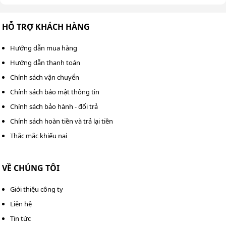
HỖ TRỢ KHÁCH HÀNG
Hướng dẫn mua hàng
Hướng dẫn thanh toán
Chính sách vận chuyển
Chính sách bảo mật thông tin
Chính sách bảo hành - đổi trả
Chính sách hoàn tiền và trả lại tiền
Thắc mắc khiếu nại
VỀ CHÚNG TÔI
Các bộ phận chắc chắn, bền bỉ của Kumisai KMS K80
Giới thiệu công ty
Phản hồi khách hàng về máy chà
Liên hệ
sàn ngồi lái Kumisai KMS K80
Tin tức