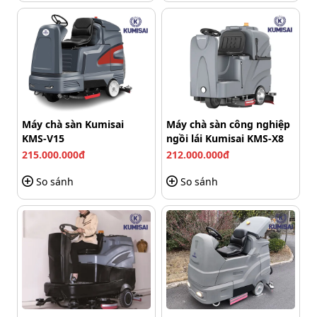
Thùng chứa nước sạch cực rộng
Máy chà sàn Kumisai
Máy chà sàn công nghiệp
KMS-V15
ngồi lái Kumisai KMS-X8
Pin ắc quy bền bỉ, dùng cả ngày không hết
215.000.000đ
212.000.000đ
So sánh
So sánh
Máy chà sàn Kumisai
KMS K80 sử dụng pin ắc quy
dung lượng lớn, cho phép máy hoạt động liên tục 3 đến
4 giờ mỗi lần. Pin ắc quy chất lượng cao, đảm bảo độ
bền và tuổi thọ lâu dài, yên tâm sử dụng máy trong thời
gian dài mà không lo ngại về vấn đề pin.