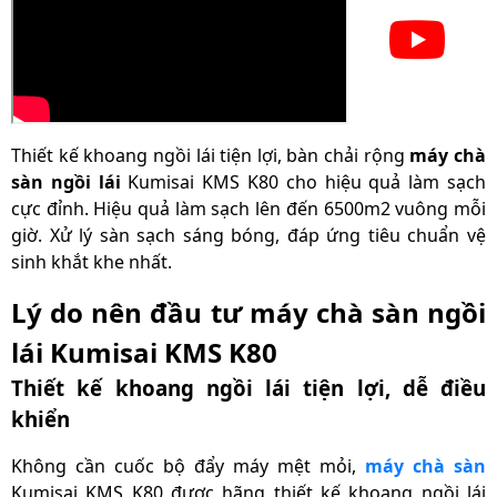
Thời gian bảo hành
24 tháng
motor
Thời gian bảo hành
12 tháng
phần điện và bơm
Thiết kế khoang ngồi lái tiện lợi, bàn chải rộng
máy chà
Thời gian bảo hành
sàn ngồi lái
Kumisai KMS K80 cho hiệu quả làm sạch
bình ắc quy, sạc và
6 tháng
cực đỉnh. Hiệu quả làm sạch lên đến 6500m2 vuông mỗi
van từ
giờ. Xử lý sàn sạch sáng bóng, đáp ứng tiêu chuẩn vệ
sinh khắt khe nhất.
Lý do nên đầu tư máy chà sàn ngồi
lái Kumisai KMS K80
Thiết kế khoang ngồi lái tiện lợi, dễ điều
khiển
Không cần cuốc bộ đẩy máy mệt mỏi,
máy chà sàn
Kumisai
KMS K80 được hãng thiết kế khoang ngồi lái