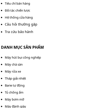
Tiêu chí bán hàng
Thật khó để nói hết về những công năng, ưu điểm hoàn
Đối tác chiến lược
hảo của Kumisai KMS k80. Và dưới đây là những phản
Hệ thống cửa hàng
hồi rất chân thực từ khách hàng nhà Kumisai.
Câu hỏi thường gặp
Tra cứu bảo hành
DANH MỤC SẢN PHẨM
Máy hút bụi công nghiệp
Máy chà sàn
Máy rửa xe
Tháp giải nhiệt
Barie tự động
Tủ chống ẩm
Khách hàng rất hài lòng về máy chà sàn Kumisai KMS
Máy bơm mỡ
K80
Máy đánh giày