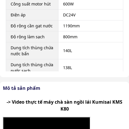
Công suất motor hút
600W
Điện áp
DC24V
Độ rộng cần gạt nước
1190mm
Độ rộng làm sạch
800mm
Dung tích thùng chứa
140L
nước bẩn
Dung tích thùng chứa
138L
nước sạch
Khả năng làm sạch
6500 m²/h
Mô tả sản phẩm
Thời gian làm việc
3 - 5h
liên tục
-> Video thực tế
máy chà sàn ngồi lái Kumisai KMS
K80
Kích thước đóng gói
1670 x 920 x 1550 mm
Trọng lượng sản
345.5 Kg
phẩm