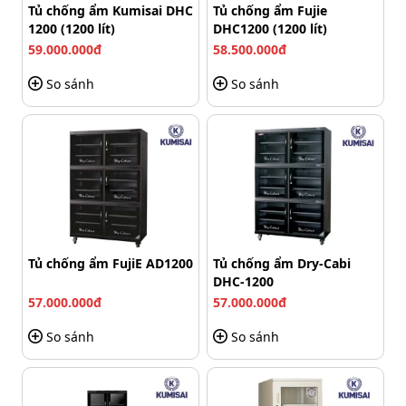
Tủ chống ẩm Kumisai DHC
Tủ chống ẩm Fujie
3. Hiệu quả sử dụng vượt trội
1200 (1200 lít)
DHC1200 (1200 lít)
59.000.000đ
58.500.000đ
Với công suất 30W, tủ tiêu thụ năng lượng tương đương
một bóng đèn nhỏ, giúp giảm thiểu chi phí vận hành
So sánh
So sánh
hàng tháng. Đây là giải pháp lý tưởng cho những ai cần
sử dụng tủ trong thời gian dài mà không lo lắng về hóa
đơn tiền điện.
Tủ chống ẩm FujiE AD1200
Tủ chống ẩm Dry-Cabi
DHC-1200
57.000.000đ
57.000.000đ
So sánh
So sánh