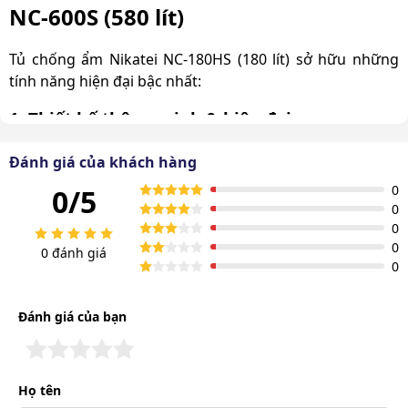
NC-600S (580 lít)
Tủ chống ẩm Nikatei NC-180HS (180 lít) sở hữu những
tính năng hiện đại bậc nhất:
1. Thiết kế thông minh & hiện đại
Tủ hút ẩm Nikatei
được thiết kế với 4 khay thép tháo
Đánh giá của khách hàng
rời, mỗi khay có lớp mút mềm bảo vệ, đặc biệt phù hợp
0
0/5
cho việc lưu trữ các thiết bị đắt tiền như máy ảnh và ống
0
kính. Ngoài ra, ngăn cố định ở giữa chia tủ thành hai
0
phần đều nhau, tối ưu hóa khả năng tổ chức và sắp xếp
0
0 đánh giá
vật dụng.
0
Đánh giá của bạn
Họ tên