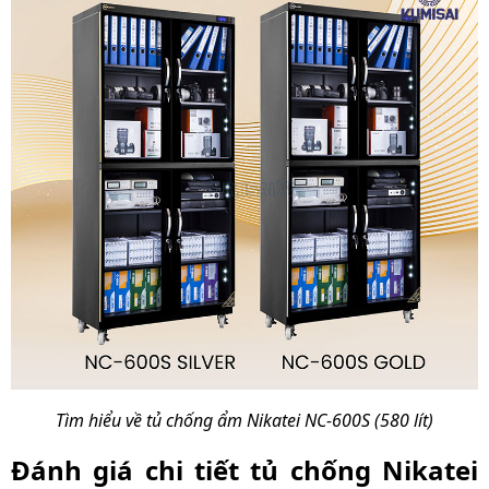
Kích thước sản phẩm
851 x 430 x 1830 mm
(ngoài)
Kích thước sản phẩm
849 x 428 x 1673 mm
(trong)
Kích thước đóng gói
930 x 470 x 1930 mm
Trọng lượng sản
72 kg
phẩm
Trọng lượng cả bao bì
113 kg
Tìm hiểu về tủ chống ẩm Nikatei NC-600S (580 lít)
Đánh giá chi tiết tủ chống Nikatei