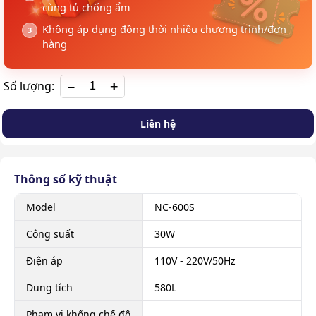
cùng tủ chống ẩm
Không áp dụng đồng thời nhiều chương trình/đơn
hàng
+
Số lượng:
Liên hệ
Thông số kỹ thuật
Model
NC-600S
Công suất
30W
Điện áp
110V - 220V/50Hz
Dung tích
580L
Phạm vi khống chế độ