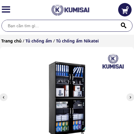
0
Trang chủ
/
Tủ chống ẩm
/
Tủ chống ẩm Nikatei