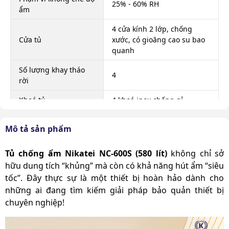
25% - 60% RH
ẩm
4 cửa kính 2 lớp, chống
Cửa tủ
xước, có gioăng cao su bao
quanh
Số lượng khay tháo
4
rời
Khoá tủ
4 khoá inox chống gỉ
Màn hình hiển thị
LED
Mô tả sản phẩm
Bảng điều khiển và
1
hiển thị độ ẩm
Tủ chống ẩm Nikatei NC-600S (580 lít)
không chỉ sở
hữu dung tích “khủng” mà còn có khả năng hút ẩm “siêu
Tôn dày 1.5mm, dập khuôn
Chất liệu
tốc”. Đây thực sự là một thiết bị hoàn hảo dành cho
& hàn đính
những ai đang tìm kiếm giải pháp bảo quản thiết bị
Di chuyển
Có bánh xe
chuyên nghiệp!
Màu
Đen