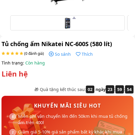
Tủ chống ẩm Nikatei NC-600S (580 lít)
(0 đánh giá)
So sánh
Thích
Tình trạng:
Còn hàng
Liên hệ
🎁 Quà tặng kết thúc sau:
02
ngày
23
:
59
:
54
KHUYẾN MÃI SIÊU HOT
Miễn phí vận chuyển lên đến 50km khi mua tủ chống
ẩm trên 400l
Giảm giá 5-10% giá sản phẩm bất kỳ khác khi mua