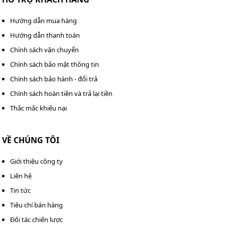
Hướng dẫn mua hàng
Hướng dẫn thanh toán
Chính sách vận chuyển
Chính sách bảo mật thông tin
Chính sách bảo hành - đổi trả
Chính sách hoàn tiền và trả lại tiền
Thắc mắc khiếu nại
Tủ chống ẩm Nikatei NC-600S (580 lít) đảm bảo bền bỉ, tuổi
VỀ CHÚNG TÔI
thọ cao
Giới thiệu công ty
Lớp sơn tĩnh điện 2 lớp giúp bảo vệ tủ khỏi các tác nhân
như độ ẩm cao, hóa chất, hay môi trường khắc nghiệt,
Liên hệ
đảm bảo tủ luôn giữ được vẻ ngoài như mới sau thời
Tin tức
gian dài sử dụng.
Tiêu chí bán hàng
Đối tác chiến lược
Tại sao độ ẩm trong tủ Nikatei NC-