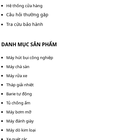
Hệ thống cửa hàng
600S (580 lít) lại không giảm hoặc
Câu hỏi thường gặp
tăng lên bất thường?
Tra cứu bảo hành
Có nhiều nguyên nhân khiến độ ẩm trong tủ chống ẩm
Nikatei NC-600S (580 lít) không giảm hoặc thậm chí tăng
DANH MỤC SẢN PHẨM
lên bất thường. Để xác định chính xác vấn đề, bạn cần
Máy hút bụi công nghiệp
kiểm tra kỹ lưỡng các yếu tố sau:
Máy chà sàn
Máy rửa xe
Tháp giải nhiệt
Barie tự động
Tủ chống ẩm
Máy bơm mỡ
Máy đánh giày
Máy dò kim loại
Xe quét rác