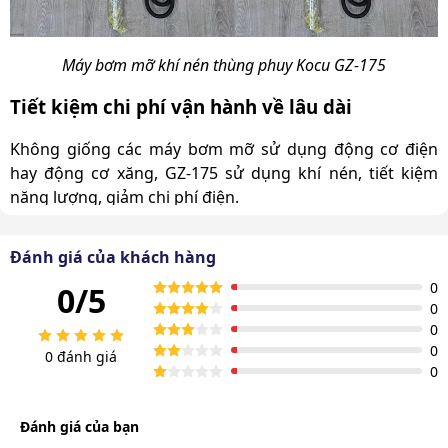
Máy bơm mỡ khí nén thùng phuy Kocu GZ-175
Tiết kiệm chi phí vận hành về lâu dài
Không giống các máy bơm mỡ sử dụng động cơ điện
hay động cơ xăng, GZ-175 sử dụng khí nén, tiết kiệm
năng lượng, giảm chi phí điện.
Ngoài ra, thiết kế tối giản với ít bộ phận chuyển động
Đánh giá của khách hàng
giúp hạn chế hư hỏng, kéo dài thời gian sử dụng mà
không cần phải chi nhiều tiền cho việc thay thế linh kiện.
0
0/5
0
0
0
0 đánh giá
0
Đánh giá của bạn