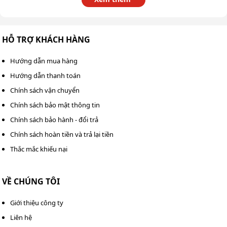
HỖ TRỢ KHÁCH HÀNG
Hướng dẫn mua hàng
Hướng dẫn thanh toán
Chọn mua máy đủ phụ kiện, linh kiện kèm theo
Chính sách vận chuyển
Kumisai_Địa chỉ phân phối máy
Chính sách bảo mật thông tin
bơm mỡ khí nén thùng phuy Kocu
Chính sách bảo hành - đổi trả
Chính sách hoàn tiền và trả lại tiền
GZ-175 chính hãng giá tốt
Thắc mắc khiếu nại
Hiện,
máy bơm mỡ khí nén thùng phuy Kocu GZ-175
đã có sẵn tại Công ty Kumisai với đầy đủ quyền lợi cho
VỀ CHÚNG TÔI
khách hàng:
Giới thiệu công ty
Sản phẩm chuẩn chính hãng: Cam kết model GZ-175
Liên hệ
nguyên đai nguyên kiện, bảo hành rõ ràng, đầy đủ