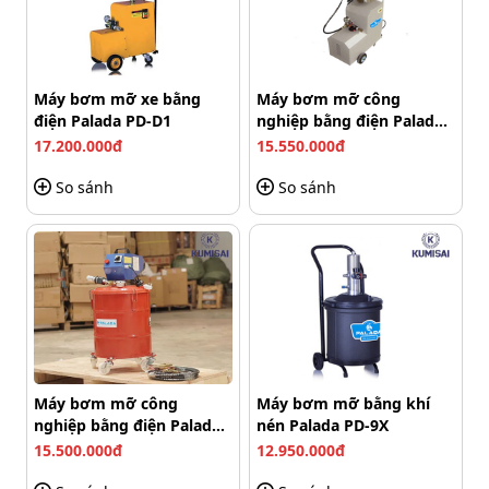
phân phối đều, tránh tình trạng dư thừa hay thiếu hụt
mỡ ở những bộ phận máy móc cần bôi trơn.
Từ đó,
giúp
tiết kiệm mỡ, giảm thiểu lãng phí, giúp bạn tiết
kiệm chi phí lâu dài.
Máy bơm mỡ xe bằng
Máy bơm mỡ công
điện Palada PD-D1
nghiệp bằng điện Palada
PD6013
17.200.000đ
15.550.000đ
So sánh
So sánh
Máy bơm mỡ công
Máy bơm mỡ bằng khí
nghiệp bằng điện Palada
nén Palada PD-9X
PD6040
Bơm mỡ đều, chính xác, tránh lãng phí
15.500.000đ
12.950.000đ