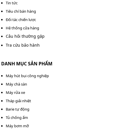
CO, CQ
.
Tin tức
Giá siêu ưu đãi: Kumisai luôn mang đến mức giá
Tiêu chí bán hàng
cạnh tranh nhất thị trường. Không qua trung gian,
Đối tác chiến lược
không đội giá.
Hệ thống cửa hàng
Giao hàng hỏa tốc: Có hàng sẵn tại kho Hà Nội,
Câu hỏi thường gặp
TP.HCM, giao siêu nhanh trong ngày, hỗ trợ lắp đặt
tận nơi nếu yêu cầu.
Tra cứu bảo hành
Hậu mãi cực tốt: Bảo hành dài hạn, hỗ trợ kỹ thuật
lâu dài trong quá trình sử dụng máy, linh kiện thay
DANH MỤC SẢN PHẨM
thế luôn sẵn sàng.
Máy hút bụi công nghiệp
Máy chà sàn
Máy rửa xe
Tháp giải nhiệt
Barie tự động
Tủ chống ẩm
Máy bơm mỡ