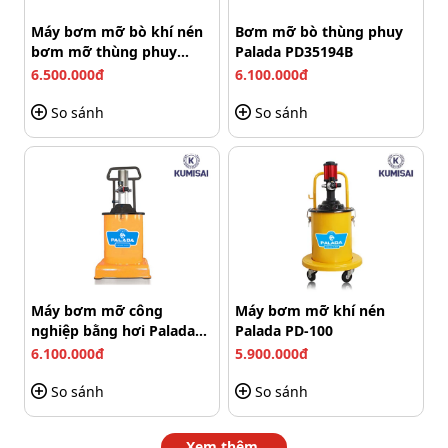
Xác định đúng quy mô sử dụng: GZ-175 phù hợp
Máy bơm mỡ bò khí nén
Bơm mỡ bò thùng phuy
nhất cho nơi cần bơm mỡ nhanh, đều và liên tục với
bơm mỡ thùng phuy
Palada PD35194B
dung lượng lớn. Do
đó, sản phẩm phù hợp dùng tại
Palada PD35194
6.500.000đ
6.100.000đ
các xưởng sửa xe, nhà máy…
Kiểm tra loại mỡ sử dụng: Máy phù hợp với nhiều loại
So sánh
So sánh
mỡ như mỡ bò, mỡ chịu nhiệt,... nên hãy chắc chắn
loại mỡ bạn dùng tương thích với máy.
Chọn đơn vị bán uy tín, bảo hành rõ ràng: Mua đúng
hàng chính hãng, có hỗ trợ kỹ thuật – hậu mãi tốt
giúp bạn yên tâm khi sử dụng lâu dài.
Máy bơm mỡ công
Máy bơm mỡ khí nén
nghiệp bằng hơi Palada
Palada PD-100
PD-85W
6.100.000đ
5.900.000đ
So sánh
So sánh
Xem thêm