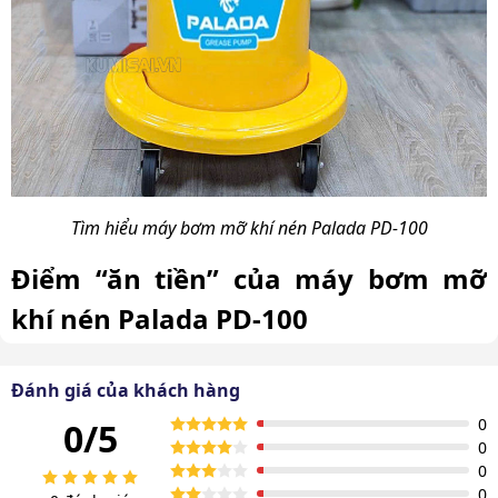
Tìm hiểu máy bơm mỡ khí nén Palada PD-100
Điểm “ăn tiền” của máy bơm mỡ
khí nén Palada PD-100
Máy bơm mỡ khí nén
Palada PD-100 sở hữu những ưu
Đánh giá của khách hàng
điểm nổi bật, biến nó thành khoản đầu tư thông minh:
0
0/5
1. Hoạt động bằng khí nén – an toàn, không
0
0
tốn điện
0