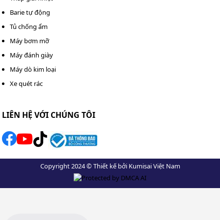
Barie tự động
Tủ chống ẩm
Máy bơm mỡ
Máy đánh giày
Máy dò kim loại
Xe quét rác
LIÊN HỆ VỚI CHÚNG TÔI
Sử dụng máy bơm mỡ khí nén Palada PD-100 đúng cách
Copyright 2024 © Thiết kế bởi Kumisai Việt Nam
Bước 5: Bóp cò súng bơm mỡ, bơm cho đến khi thấy
mỡ mới tràn ra từ điểm bôi trơn - báo hiệu mỡ cũ đã
được thay thế hoàn toàn. Sau đó, nhả cò súng.
Feedback thực tế của khách hàng