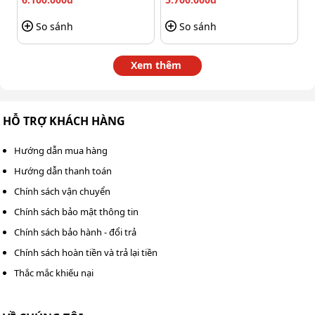
định cho thiết bị.
So sánh
So sánh
Hướng dẫn sử dụng model Palada
PD-100 luôn bền bỉ, bơm mỡ nhanh
Xem thêm
Hướng dẫn đơn giản, dễ hiểu để sử dụng và bảo trì
PD-
100
một cách hiệu quả nhất, đảm bảo độ bền vượt trội
HỖ TRỢ KHÁCH HÀNG
và tốc độ bơm mỡ ấn tượng như sau:
Hướng dẫn mua hàng
Bước 1: Cho mỡ vào thùng, lưu ý không đổ quá đầy
Hướng dẫn thanh toán
(khoảng 80-90% dung tích là lý tưởng), ép chặt tấm
Chính sách vận chuyển
cao su lên bề mặt mỡ rồi đóng chặt nắp thùng để
ngăn bụi bẩn xâm nhập.
Chính sách bảo mật thông tin
Chính sách bảo hành - đổi trả
Chính sách hoàn tiền và trả lại tiền
Thắc mắc khiếu nại