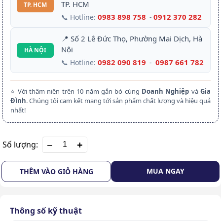
TP. HCM
TP. HCM
0983 898 758
0912 370 282
📞 Hotline:
-
📍 Số 2 Lê Đức Thọ, Phường Mai Dịch, Hà
Nội
HÀ NỘI
0982 090 819
0987 661 782
📞 Hotline:
-
⭐ Với thâm niên trên 10 năm gắn bó cùng
Doanh Nghiệp
và
Gia
Đình
. Chúng tôi cam kết mang tới sản phẩm chất lượng và hiệu quả
nhất!
+
Số lượng:
MUA NGAY
THÊM VÀO GIỎ HÀNG
Thông số kỹ thuật