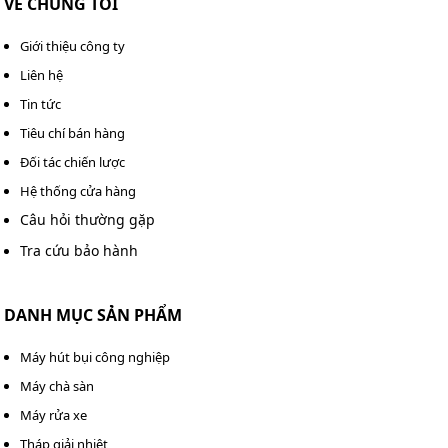
VỀ CHÚNG TÔI
Giới thiệu công ty
Liên hệ
Tin tức
Tiêu chí bán hàng
Đối tác chiến lược
Hệ thống cửa hàng
Câu hỏi thường gặp
Ép chặt tấm cao su lên bề mặt mỡ để loại bỏ bọt khí
Tra cứu bảo hành
Bước 2: Gắn dây khí nén từ máy nén khí vào cổng cấp
khí của Palada PD-100.
DANH MỤC SẢN PHẨM
Bước 3: Mở van cấp khí, bạn sẽ nghe thấy tiếng khí
Máy hút bụi công nghiệp
nén đi vào hệ thống và máy bắt đầu tạo áp lực.
Bước 4: Đưa đầu súng bơm mỡ vào vị trí cần bôi trơn
Máy chà sàn
(vú mỡ).
Máy rửa xe
Tháp giải nhiệt