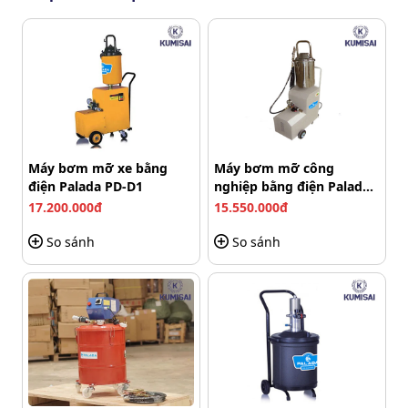
định
Palada PD-100 được trang bị khả năng tạo lực bơm
mạnh mẽ với áp suất lên đến 40 Mpa, đảm bảo mỡ được
đẩy đi nhanh chóng và dễ dàng, ngay cả khi tra vào các
điểm cần áp lực cao hoặc đã bị tắc.
Máy bơm mỡ xe bằng
Máy bơm mỡ công
điện Palada PD-D1
nghiệp bằng điện Palada
PD6013
17.200.000đ
15.550.000đ
So sánh
So sánh