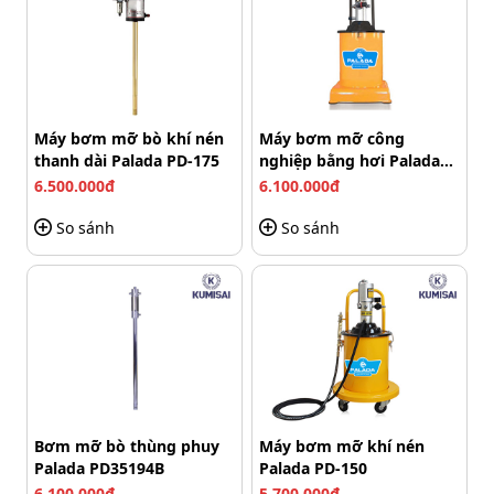
Máy bơm mỡ bò khí nén
Máy bơm mỡ công
thanh dài Palada PD-175
nghiệp bằng hơi Palada
PD-85W
6.500.000đ
6.100.000đ
So sánh
So sánh
Phụ kiện máy bơm mỡ Palada PD-100
Palada PD-100 được thiết kế với giao diện thân thiện, các
thao tác vận hành cực kỳ đơn giản và trực quan, giúp
người dùng nhanh chóng làm quen và sử dụng hiệu
quả. Hơn nữa, việc bảo trì và vệ sinh máy cũng rất dễ
Bơm mỡ bò thùng phuy
Máy bơm mỡ khí nén
dàng, giúp tiết kiệm thời gian và công sức cho đội ngũ
Palada PD35194B
Palada PD-150
kỹ thuật viên, đồng thời duy trì hiệu suất hoạt động ổn
6.100.000đ
5.700.000đ