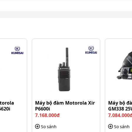
torola
Máy bộ đàm Motorola Xir
Máy bộ đ
6620i
P6600i
GM338 25
7.168.000đ
7.084.000
So sánh
So sánh