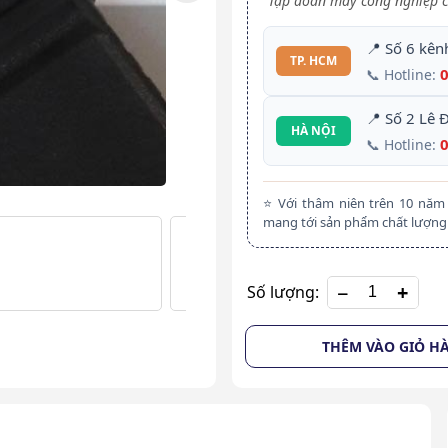
Tập đoàn máy công nghiệp c
📍 Số 6 kên
TP. HCM
📞 Hotline:
📍 Số 2 Lê 
HÀ NỘI
📞 Hotline:
⭐ Với thâm niên trên 10 nă
mang tới sản phẩm chất lượng 
+
Số lượng:
THÊM VÀO GIỎ H