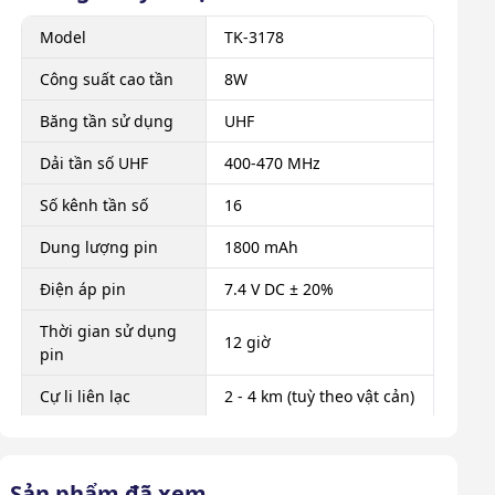
Model
TK-3178
Công suất cao tần
8W
Băng tần sử dụng
UHF
Dải tần số UHF
400-470 MHz
Số kênh tần số
16
Dung lượng pin
1800 mAh
Điện áp pin
7.4 V DC ± 20%
Thời gian sử dụng
12 giờ
pin
Cự li liên lạc
2 - 4 km (tuỳ theo vật cản)
Anten, bộ sạc, cài lưng,
Phụ kiện theo máy
sách tài liệu đi kèm, thân
máy
Sản phẩm đã xem