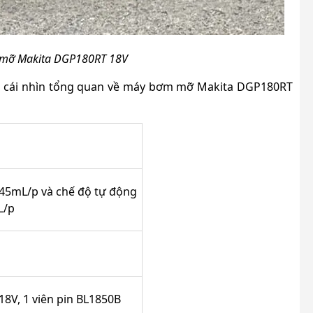
 mỡ Makita DGP180RT 18V
có cái nhìn tổng quan về máy bơm mỡ Makita DGP180RT
145mL/p và chế độ tự động
L/p
8V, 1 viên pin BL1850B