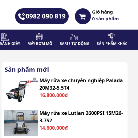
Giỏ hàng
0982 090 819
0
sản phẩm
ĐÁNH GIÀY
MÁY BƠM MỠ
BARIE TỰ ĐỘNG
SẢN PHẨM KHÁC
Sản phẩm mới
Máy rửa xe chuyên nghiệp Palada
20M32-5.5T4
16.800.000đ
Máy rửa xe Lutian 2600PSI 15M26-
3.7S2
14.600.000đ