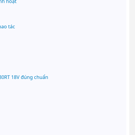
inh hoạt
hao tác
80RT 18V đúng chuẩn