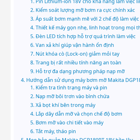
Pin Lithium-ion 18V cho khả năng làm việc l
Kiểm soát lượng mỡ bơm ra cực chính xác
Áp suất bơm mạnh mẽ với 2 chế độ làm việc
Thiết kế máy gọn nhẹ, linh hoạt trong mọi t
Đèn LED tích hợp hỗ trợ quá trình làm việc
Van xả khí giúp vận hành ổn định
Nút khóa cò (Lock-on) giảm mỏi tay
Trang bị rất nhiều tính năng an toàn
Hỗ trợ đa dạng phương pháp nạp mỡ
Hướng dẫn sử dụng máy bơm mỡ Makita DGP1
Kiểm tra tình trạng máy và pin
Nạp mỡ bôi trơn vào bình chứa
Xả bọt khí bên trong máy
Lắp dây dẫn mỡ và chọn chế độ bơm
Bơm mỡ vào chi tiết vào máy
Tắt máy, tháo pin
Mẹo bảo quản Makita DGP180RT 18V bền lâu