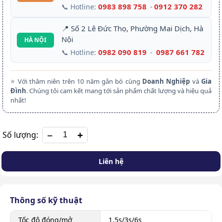
0983 898 758
0912 370 282
📞 Hotline:
-
📍 Số 2 Lê Đức Thọ, Phường Mai Dịch, Hà
Nội
HÀ NỘI
0982 090 819
0987 661 782
📞 Hotline:
-
⭐ Với thâm niên trên 10 năm gắn bó cùng
Doanh Nghiệp
và
Gia
Đình
. Chúng tôi cam kết mang tới sản phẩm chất lượng và hiệu quả
nhất!
+
Số lượng:
Liên hệ
Thông số kỹ thuật
Tốc độ đóng/mở
1,5s/3s/6s