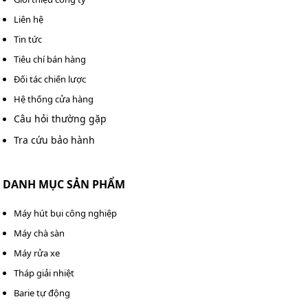
Bước 3: Lắp đế barie lên phần móng đã hoàn thiện,
siết chặt bằng bu lông và kiểm tra độ cân bằng để
Liên hệ
đảm bảo vận hành ổn định.
Tin tức
Tiêu chí bán hàng
Đối tác chiến lược
Hệ thống cửa hàng
Câu hỏi thường gặp
Tra cứu bảo hành
DANH MỤC SẢN PHẨM
Máy hút bụi công nghiệp
Máy chà sàn
Máy rửa xe
Tháp giải nhiệt
Barie tự động