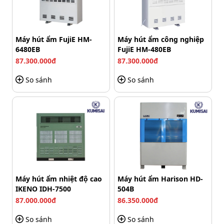
Máy hút ẩm FujiE HM-
Máy hút ẩm công nghiệp
6480EB
FujiE HM-480EB
87.300.000đ
87.300.000đ
So sánh
So sánh
Tốc độ đóng mở nhanh, bền bỉ và vận hành xuyên suốt
Duy trì hiệu suất ổn định trong thời gian dài, không
hỏng vặt, phù hợp để lắp đặt tại các khu vực có tần
Máy hút ẩm nhiệt độ cao
Máy hút ẩm Harison HD-
IKENO IDH-7500
504B
suất sử dụng cao.
87.000.000đ
86.350.000đ
Tích hợp linh hoạt với nhiều tính năng hiện đại như
remote và nút bấm hoặc công nghệ nhận diện biển
So sánh
So sánh