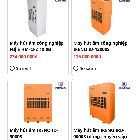
Máy hút ẩm công nghiệp
Máy hút ẩm công nghiệp
FujiE HM-CFZ 10.0B
IKENO ID-12000S
234.000.000đ
135.000.000đ
So sánh
So sánh
Nguyên lý hoạt động của cổng Barrier ST002
Tiếp đó, mô tơ quay và truyền lực đến trục nâng, giúp
cần chắn từ từ được nâng lên đến góc mở phù hợp. Khi
cần đã mở hoàn toàn, phương tiện có thể di chuyển qua
khu vực kiểm soát. Trong quá trình hoạt động, hệ thống
có thể tích hợp cảm biến an toàn nhằm hạn chế va
Máy hút ẩm IKENO ID-
Máy hút ẩm IKENO IRD-
chạm.
9000S
9000S (dòng chuyên sấy)