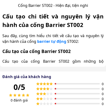
Cổng Barrier ST002 - Hiện đại, tiện nghi
Cấu tạo chi tiết và nguyên lý vận
hành của cổng Barrier ST002
Sau đây, cùng tìm hiểu chi tiết về cấu tạo và nguyên lý
vận hành của cổng
barrier tự động
ST002:
Cấu tạo của cổng Barrier ST002
Cấu tạo của cổng Barrier ST002 gồm những bộ
phận
chính sau:
Thân trụ barie: Là phần hộp bên ngoài, bên trong
Đánh giá của khách hàng
chứa motor, bo mạch và hệ thống điều khiển. Bộ
0
0/5
phận này có nhiệm vụ bảo vệ thiết bị trước các yếu tố
0
môi trường như nắng, mưa.
0
Thanh chắn (cần barie): Bộ phận trực tiếp thực hiện
0
0 đánh giá
0
việc nâng lên và hạ xuống để kiểm soát phương tiện