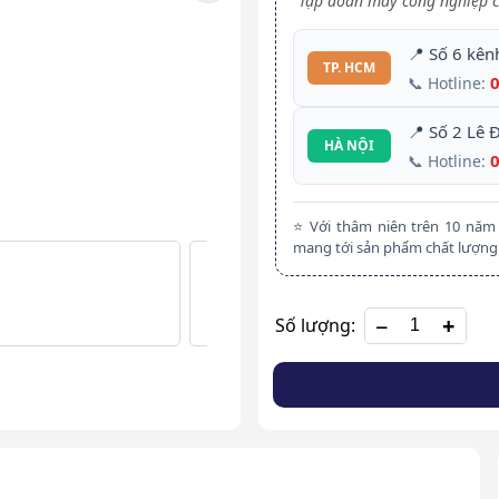
Tập đoàn máy công nghiệp c
📍 Số 6 kên
TP. HCM
📞 Hotline:
📍 Số 2 Lê 
HÀ NỘI
📞 Hotline:
⭐ Với thâm niên trên 10 nă
mang tới sản phẩm chất lượng 
+
Số lượng: