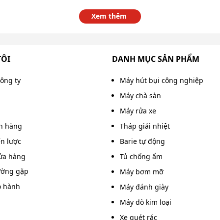
Xem thêm
TÔI
DANH MỤC SẢN PHẨM
công ty
Máy hút bụi công nghiệp
Máy chà sàn
Máy rửa xe
án hàng
Tháp giải nhiệt
ến lược
Barie tự động
ửa hàng
Tủ chống ẩm
ường gặp
Máy bơm mỡ
o hành
Máy đánh giày
Máy dò kim loại
Xe quét rác