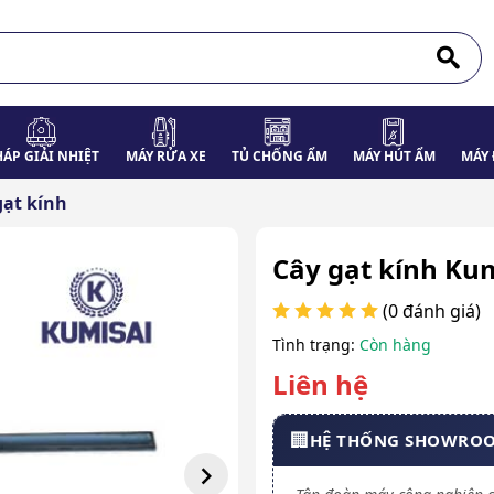
HÁP GIẢI NHIỆT
MÁY RỬA XE
TỦ CHỐNG ẨM
MÁY HÚT ẨM
MÁY 
gạt kính
Cây gạt kính Ku
(0 đánh giá)
Tình trạng:
Còn hàng
Liên hệ
🏢
HỆ THỐNG SHOWRO