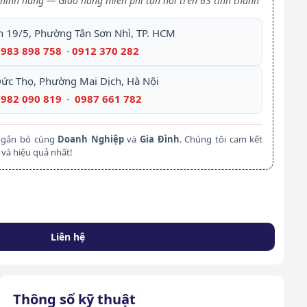
hính hãng — Giao hàng miễn phí tận nơi trên 63 tỉnh thành
h 19/5, Phường Tân Sơn Nhì, TP. HCM
0983 898 758
0912 370 282
-
Đức Thọ, Phường Mai Dịch, Hà Nội
0982 090 819
0987 661 782
-
m gắn bó cùng
Doanh Nghiệp
và
Gia Đình
. Chúng tôi cam kết
và hiệu quả nhất!
Liên hệ
Thông số kỹ thuật