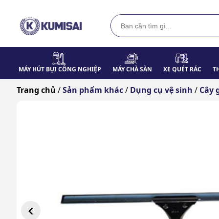
MÁY HÚT BỤI CÔNG NGHIỆP
MÁY CHÀ SÀN
XE QUÉT RÁC
T
Trang chủ
/
Sản phẩm khác
/
Dụng cụ vệ sinh
/
Cây 