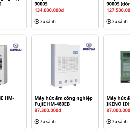
S
9000S
9000S (dò
134.000.000đ
127.500.0
So sánh
So sánh
iE HM-
Máy hút ẩm công nghiệp
Máy hút ẩ
FujiE HM-480EB
IKENO ID
87.300.000đ
87.000.00
So sánh
So sánh