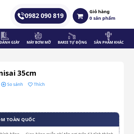
Giỏ hàng
0982 090 819
0
sản phẩm
ĐÁNH GIÀY
MÁY BƠM MỠ
BARIE TỰ ĐỘNG
SẢN PHẨM KHÁC
misai 35cm
So sánh
Thích
OM TOÀN QUỐC