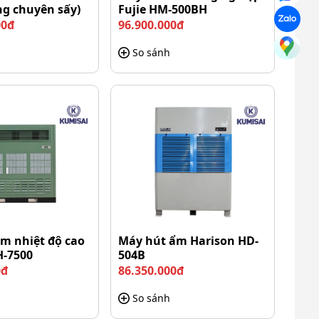
ng chuyên sấy)
Fujie HM-500BH
00đ
96.900.000đ
So sánh
m nhiệt độ cao
Máy hút ẩm Harison HD-
H-7500
504B
0đ
86.350.000đ
So sánh