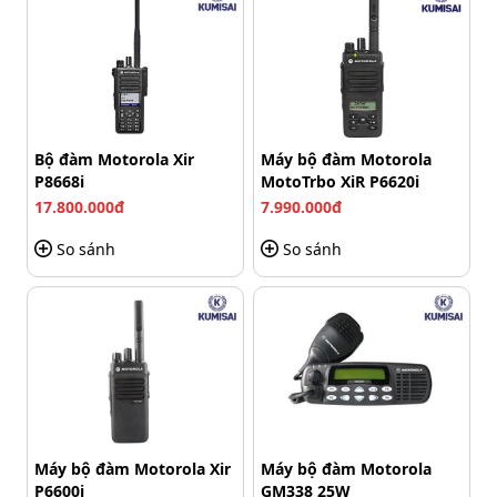
Bộ đàm Motorola Xir
Máy bộ đàm Motorola
P8668i
MotoTrbo XiR P6620i
17.800.000đ
7.990.000đ
So sánh
So sánh
Máy sử dụng dòng pin dung lượng lớn
Máy bộ đàm Motorola Xir
Máy bộ đàm Motorola
Âm thanh rõ, dễ nghe trong môi trường ồn
P6600i
GM338 25W