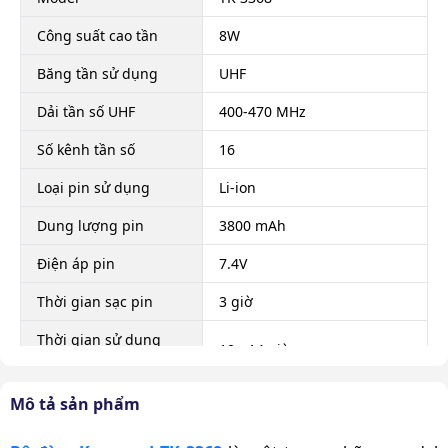
Công suất cao tần
8W
Băng tần sử dụng
UHF
Dải tần số UHF
400-470 MHz
Số kênh tần số
16
Loại pin sử dụng
Li-ion
Dung lượng pin
3800 mAh
Điện áp pin
7.4V
Thời gian sạc pin
3 giờ
Thời gian sử dụng
10 - 14 giờ
pin
Cự li liên lạc
1- 3 km (tuỳ theo vật cản)
Mô tả sản phẩm
Anten, bộ sạc, cài lưng, sách
Phụ kiện theo máy