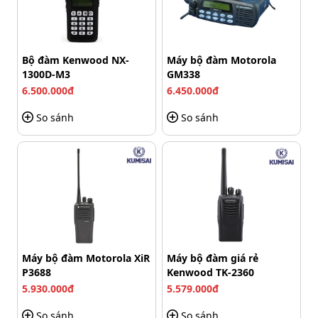
môi trường ẩm.
Vệ sinh thân máy và các khe tiếp xúc định kỳ để hạn
chế bụi bẩn tích tụ.
Bộ đàm Kenwood NX-
Máy bộ đàm Motorola
1300D-M3
GM338
6.500.000đ
6.450.000đ
So sánh
So sánh
Máy bộ đàm Motorola XiR
Máy bộ đàm giá rẻ
P3688
Kenwood TK-2360
5.930.000đ
5.579.000đ
So sánh
So sánh