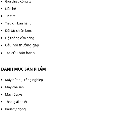
Giới thiệu công ty
Liên hệ
Sự kiện, hội nghị: Giúp đội ngũ kỹ thuật và điều phối
công việc hiệu quả, giúp các bộ phận phối hợp nhịp
Tin tức
nhàng trong công việc.
Tiêu chí bán hàng
Đối tác chiến lược
Hệ thống cửa hàng
Câu hỏi thường gặp
Tra cứu bảo hành
DANH MỤC SẢN PHẨM
Máy hút bụi công nghiệp
Máy chà sàn
Máy rửa xe
Tháp giải nhiệt
Barie tự động