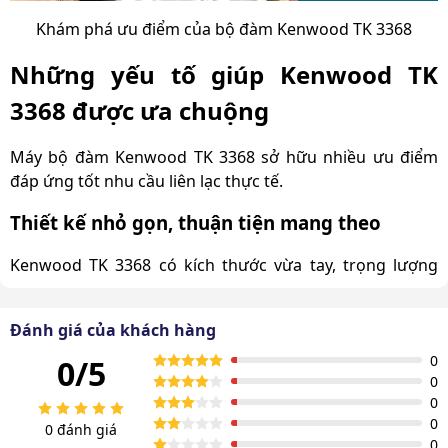
Khám phá ưu điểm của bộ đàm Kenwood TK 3368
Những yếu tố giúp Kenwood TK
3368 được ưa chuộng
Máy bộ đàm Kenwood TK 3368 sở hữu nhiều ưu điểm
đáp ứng tốt nhu cầu liên lạc thực tế.
Thiết kế nhỏ gọn, thuận tiện mang theo
Kenwood TK 3368 có kích thước vừa tay, trọng lượng
nhẹ, phù hợp để cầm nắm hoặc gắn bên hông khi làm
việc. Thiết kế này giúp người dùng dễ dàng di chuyển,
Đánh giá của khách hàng
thao tác nhanh mà không gây vướng víu hay khó chịu
trong quá trình sử dụng kéo dài.
0
0/5
0
0
0
0 đánh giá
0