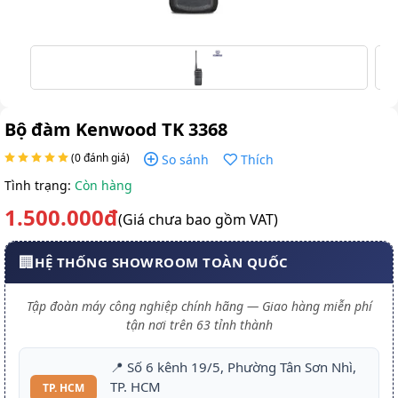
Bộ đàm Kenwood TK 3368
(0 đánh giá)
So sánh
Thích
Tình trạng:
Còn hàng
1.500.000đ
(Giá chưa bao gồm VAT)
🏢
HỆ THỐNG SHOWROOM TOÀN QUỐC
Tập đoàn máy công nghiệp chính hãng — Giao hàng miễn phí
tận nơi trên 63 tỉnh thành
📍 Số 6 kênh 19/5, Phường Tân Sơn Nhì,
TP. HCM
TP. HCM