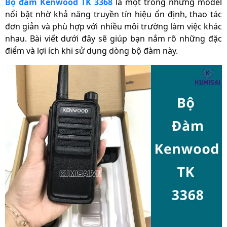
Bộ đàm Kenwood TK 3368
là một trong những model
tài liệu đi kèm, thân máy
nổi bật nhờ khả năng truyền tín hiệu ổn định, thao tác
Trọng lượng sản
đơn giản và phù hợp với nhiều môi trường làm việc khác
330 g
phẩm
nhau. Bài viết dưới đây sẽ giúp bạn nắm rõ những đặc
điểm và lợi ích khi sử dụng dòng bộ đàm này.
Kích thước sản phẩm
50 x 110 x 25 mm
Thời gian bảo hành
24 tháng
máy
Xuất xứ
Chính hãng