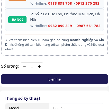
0983 898 758
0912 370 282
📞 Hotline:
-
📍 Số 2 Lê Đức Thọ, Phường Mai Dịch, Hà
Nội
HÀ NỘI
0982 090 819
0987 661 782
📞 Hotline:
-
⭐ Với thâm niên trên 10 năm gắn bó cùng
Doanh Nghiệp
và
Gia
Đình
. Chúng tôi cam kết mang tới sản phẩm chất lượng và hiệu quả
nhất!
+
Số lượng:
Liên hệ
Thông số kỹ thuật
Model
BF-C50