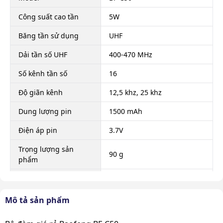
Công suất cao tần
5W
Băng tần sử dụng
UHF
Dải tần số UHF
400-470 MHz
Số kênh tần số
16
Độ giãn kênh
12,5 khz, 25 khz
Dung lượng pin
1500 mAh
Điện áp pin
3.7V
Trọng lượng sản
90 g
phẩm
Kích thước sản phẩm
50 x 120 x 26 mm
Mô tả sản phẩm