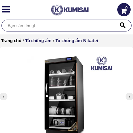
0
Trang chủ
/
Tủ chống ẩm
/
Tủ chống ẩm Nikatei