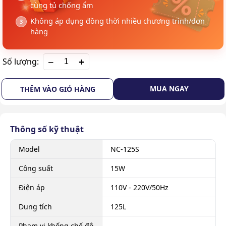
cùng tủ chống ẩm
Không áp dụng đồng thời nhiều chương trình/đơn
hàng
+
Số lượng:
MUA NGAY
THÊM VÀO GIỎ HÀNG
Thông số kỹ thuật
Model
NC-125S
Công suất
15W
Điện áp
110V - 220V/50Hz
Dung tích
125L
Phạm vi khống chế độ