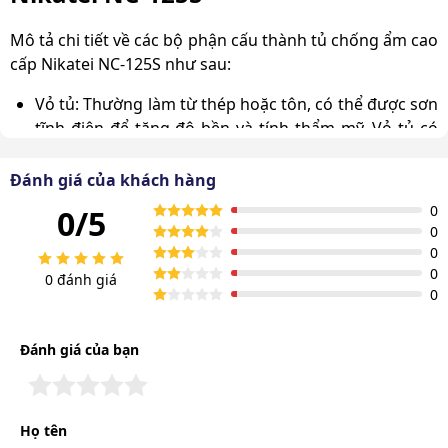
Mô tả chi tiết về các bộ phận cấu thành tủ chống ẩm cao
cấp Nikatei NC-125S như sau:
Vỏ tủ: Thường làm từ thép hoặc tôn, có thể được sơn
tĩnh điện để tăng độ bền và tính thẩm mỹ. Vỏ tủ có
tác dụng bảo vệ các bộ phận bên trong và ngăn chặn
sự xâm nhập của độ ẩm từ bên ngoài.
Đánh giá của khách hàng
0
0/5
Cánh cửa: Thường làm bằng kính cường lực, có thể
0
nhìn xuyên qua để quan sát đồ vật bên trong. Cánh
0
cửa có gioăng cao su để tạo độ kín, ngăn độ ẩm xâm
0
0 đánh giá
nhập.
0
Đánh giá của bạn
Họ tên