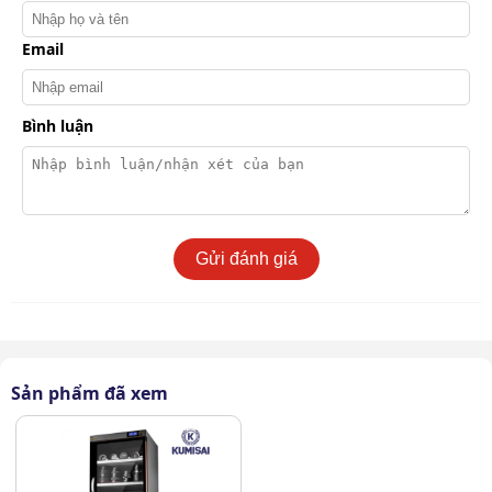
Email
Bình luận
Cấu tạo cơ bản tủ chống ẩm Nikatei NC-125S
Gửi đánh giá
Bộ phận hút ẩm: Có nhiều loại, phổ biến nhất là loại
sử dụng công nghệ IC bán dẫn hoặc hạt silicagel. Bộ
phận này có vai trò hút ẩm, duy trì độ ẩm ở mức lý
tưởng bên trong tủ.
Sản phẩm đã xem
Hệ thống điều khiển và hiển thị: Bao gồm đồng hồ
đo độ ẩm, đồng hồ đo nhiệt độ và các nút điều chỉnh
để người dùng có thể cài đặt và theo dõi độ ẩm bên