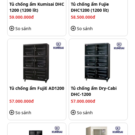
Tủ Nikatei NC-125S có thiết kế tinh tế và rất tiện dụng,
Tủ chống ẩm Kumisai DHC
Tủ chống ẩm Fujie
với một khoang rộng rãi giúp bảo quản nhiều thiết bị
1200 (1200 lít)
DHC1200 (1200 lít)
cùng lúc. Cánh cửa kính 2 lớp chống xước không chỉ
59.000.000đ
58.500.000đ
đảm bảo tính thẩm mỹ mà còn chịu được va đập, bảo vệ
So sánh
So sánh
tốt các thiết bị bên trong.
Tủ chống ẩm FujiE AD1200
Tủ chống ẩm Dry-Cabi
DHC-1200
57.000.000đ
57.000.000đ
So sánh
So sánh