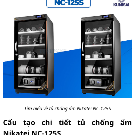
Kích thước sản phẩm
408 x 360 x 815 mm
(trong)
Kích thước đóng gói
470 x 450 x 1075 mm
Trọng lượng sản
22.75 kg
phẩm
Trọng lượng cả bao bì
25.5 kg
Tìm hiểu về tủ chống ẩm Nikatei NC-125S
Cấu tạo chi tiết tủ chống ẩm
Nikatei NC-125S