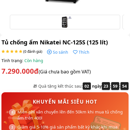
Tủ chống ẩm Nikatei NC-125S (125 lít)
(0 đánh giá)
So sánh
Thích
Tình trạng:
Còn hàng
7.290.000đ
(Giá chưa bao gồm VAT)
🎁 Quà tặng kết thúc sau:
02
ngày
23
:
59
:
54
KHUYẾN MÃI SIÊU HOT
Miễn phí vận chuyển lên đến 50km khi mua tủ chống
ẩm trên 400l
Giảm giá 5-10% giá sản phẩm bất kỳ khác khi mua