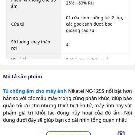
25% - 60% RH
ẩm
01 cửa kính cường lực 2 lớp,
Cửa tủ
các góc cạnh được bọc
gioăng cao su
Số lượng khay tháo
4
rời
Khoá tủ
1 khóa inox chống gỉ
Màn hình hiển thị
LED
Mô tả sản phẩm
Bảng điều khiển và
1
hiển thị độ ẩm
Tủ chống ẩm cho máy ảnh
Nikatei NC-125S nổi bật hơn
hẳn so với các mẫu máy trong cùng phân khúc, giúp bảo
Di chuyển
Không bánh xe
quản tối ưu cho những thiết bị điện tử, máy ảnh hay vật
Điều khiển độ ẩm
Tự động
phẩm giá trị khỏi tác động hủy hoại của độ ẩm. Nội
dung dưới đây sẽ giúp bạn có cái nhìn tổng quan nhất!
Kích thước sản phẩm
410 x 390 x 885 mm
(ngoài)