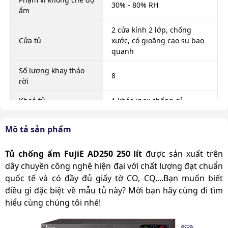
30% - 80% RH
ẩm
2 cửa kính 2 lớp, chống
Cửa tủ
xước, có gioăng cao su bao
quanh
Số lượng khay tháo
8
rời
Khoá tủ
1 khóa inox chống gỉ
Bảng điều khiển và
1
Mô tả sản phẩm
hiển thị độ ẩm
Tôn dày 1.5mm, dập khuôn
Tủ chống ẩm FujiE AD250 250 lít
được sản xuất trên
Chất liệu
& hàn đính
dây chuyền công nghệ hiện đại với chất lượng đạt chuẩn
quốc tế và có đầy đủ giấy tờ CO, CQ,...Bạn muốn biết
Di chuyển
Không bánh xe
điều gì đặc biệt về mẫu tủ này? Mời bạn hãy cùng đi tìm
Màu
Đen
hiểu cùng chúng tôi nhé!
Kích thước sản phẩm
500 x 390 x 1170 mm