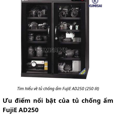
(ngoài)
Kích thước đóng gói
810 x 380 x 1000 mm
Trọng lượng sản
50 kg
phẩm
Xuất xứ
Chính hãng
Tìm hiểu về tủ chống ẩm FujiE AD250 (250 lít)
Ưu điểm nổi bật của tủ chống ẩm
FujiE AD250