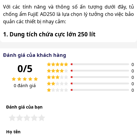
Với các tính năng và thông số ấn tượng dưới đây, tủ
chống ẩm FujiE AD250 là lựa chọn lý tưởng cho việc bảo
quản các thiết bị nhạy cảm:
1. Dung tích chứa cực lớn 250 lít
Tủ chống ẩm FujiE AD250 được thiết kế với dung tích lên
đến 250 lít, cung cấp không gian rộng rãi để bảo quản
Đánh giá của khách hàng
các thiết bị và vật dụng. Tủ được chia thành 2 khoang
0
0/5
chứa riêng biệt, mỗi khoang được phân tầng với các
0
khay đựng có thể di chuyển lên xuống nhờ thanh ray hai
0
bên thành tủ.
0
0 đánh giá
0
Đánh giá của bạn
Họ tên