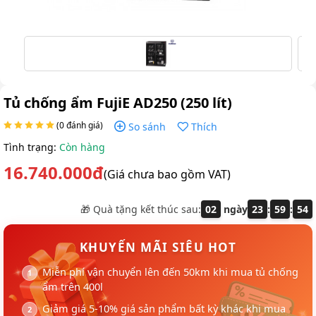
Tủ chống ẩm FujiE AD250 (250 lít)
(0 đánh giá)
So sánh
Thích
Tình trạng:
Còn hàng
16.740.000đ
(Giá chưa bao gồm VAT)
🎁 Quà tặng kết thúc sau:
02
ngày
23
:
59
:
54
KHUYẾN MÃI SIÊU HOT
Miễn phí vận chuyển lên đến 50km khi mua tủ chống
ẩm trên 400l
Giảm giá 5-10% giá sản phẩm bất kỳ khác khi mua