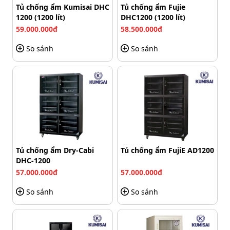
Tủ chống ẩm Kumisai DHC
Tủ chống ẩm Fujie
1200 (1200 lít)
DHC1200 (1200 lít)
59.000.000đ
58.500.000đ
So sánh
So sánh
Tủ chống ẩm Dry-Cabi
Tủ chống ẩm FujiE AD1200
Tay nắm tủ chống ẩm FujiE AD250 tiện dụng
DHC-1200
57.000.000đ
57.000.000đ
Đặc biệt, cửa tủ còn được trang bị hệ thống gioăng cao
su bao quanh, giúp đảm bảo kín hơi và chống xâm nhập
So sánh
So sánh
độ ẩm vào tủ khi đóng cửa, đồng thời tăng thêm độ
chắc chắn mỗi khi sử dụng.