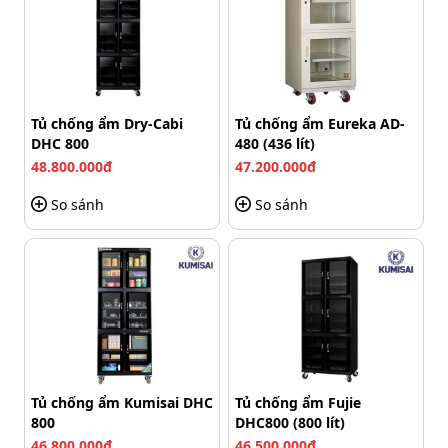
3. Dễ dùng
Việc sử dụng tủ chống ẩm FujiE AD250 rất dễ dàng và
tiện lợi nhờ vào màn hình hiển thị đồng hồ kỹ thuật số
trên bề mặt tủ. Màn hình này cung cấp thông tin về độ
ẩm và nhiệt độ bên trong khoang chứa, giúp người
Tủ chống ẩm Dry-Cabi
Tủ chống ẩm Eureka AD-
DHC 800
480 (436 lít)
dùng theo dõi tình trạng môi trường bảo quản.
48.800.000đ
47.200.000đ
So sánh
So sánh
Tủ chống ẩm Kumisai DHC
Tủ chống ẩm Fujie
800
DHC800 (800 lít)
46.800.000đ
46.500.000đ