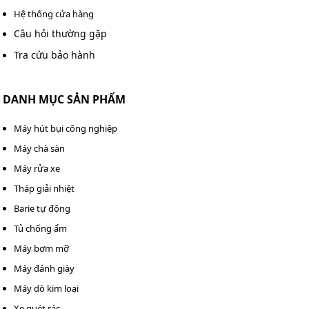
Hệ thống cửa hàng
Câu hỏi thường gặp
Tra cứu bảo hành
DANH MỤC SẢN PHẨM
Máy hút bụi công nghiệp
Máy chà sàn
Máy rửa xe
Tháp giải nhiệt
Barie tự động
Tủ chống ẩm FujiE AD250 ứng dụng đa dạng trong cuộc sống
Tủ chống ẩm
Trong lĩnh vực lưu trữ: Phù hợp trong việc lưu trữ các
Máy bơm mỡ
tài liệu quan trọng, băng đĩa, giấy tờ, sách vở, và các
Máy đánh giày
vật phẩm dễ hư hỏng do độ ẩm như đồ da. Các viện
Máy dò kim loại
bảo tàng, thư viện, hoặc kho lưu trữ cần môi trường
Xe quét rác