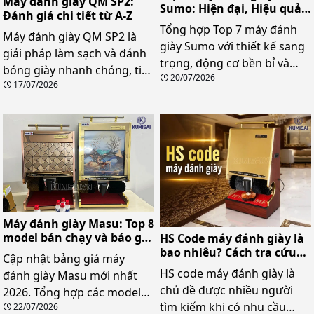
Máy đánh giày QM SP2:
Sumo: Hiện đại, Hiệu quả,
Đánh giá chi tiết từ A-Z
Chất lượng
Tổng hợp Top 7 máy đánh
Máy đánh giày QM SP2 là
giày Sumo với thiết kế sang
giải pháp làm sạch và đánh
trọng, động cơ bền bỉ và
bóng giày nhanh chóng, tiết
20/07/2026
hiệu suất làm sạch cao. Cập
17/07/2026
kiệm thời gian và công sức.
nhật bảng giá mới nhất và
Cùng tìm hiểu chi tiết về
địa chỉ mua uy tín, giá tốt.
model này qua nội dung
dưới đây.
Máy đánh giày Masu: Top 8
model bán chạy và báo giá
HS Code máy đánh giày là
mới nhất
bao nhiêu? Cách tra cứu
Cập nhật bảng giá máy
và thủ tục nhập khẩu
HS code máy đánh giày là
đánh giày Masu mới nhất
chủ đề được nhiều người
2026. Tổng hợp các model
tìm kiếm khi có nhu cầu
22/07/2026
bán chạy như 901, 904, 909...