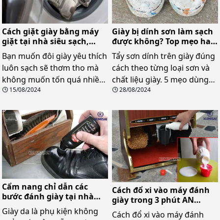
Giày bị dính sơn làm sạch
Cách giặt giày bằng máy
được không? Top mẹo hay
giặt tại nhà siêu sạch,
không nên bỏ qua!
nhanh gọn
Tẩy sơn dính trên giày đúng
Bạn muốn đôi giày yêu thích
cách theo từng loại sơn và
luôn sạch sẽ thơm tho mà
chất liệu giày. 5 mẹo dùng
không muốn tốn quá nhiều
28/08/2024
15/08/2024
đồ sẵn có trong nhà, hiệu
thời gian? Giặt giày bằng
quả nhanh, không hỏng
máy giặt chính là giải pháp
giày.
đấy! Cùng chúng mình
khám phá cách làm nhé!
Cẩm nang chỉ dẫn các
Cách đổ xi vào máy đánh
bước đánh giày tại nhà
giày trong 3 phút AN
hay nhất
TOÀN
Giày da là phụ kiện không
Cách đổ xi vào máy đánh