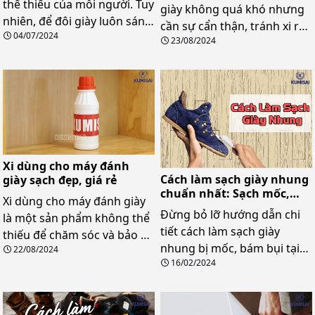
thể thiếu của mỗi người. Tuy
giày không quá khó nhưng
nhiên, để đôi giày luôn sáng
cần sự cẩn thận, tránh xi rơi
04/07/2024
bóng và có độ bền cao thì
23/08/2024
vãi ra ngoài. Cùng Kumisai
bạn cần đánh giày thường
bỏ túi chi tiết hướng dẫn
xuyên. Trong bài viết dưới
cách đổ xi, lưu ý để sản
đây, Kumisai sẽ hướng dẫn
phẩm luôn phát huy tối đa
chi tiết bạn cách đánh giày
công năng.
tại nhà sạch đẹp, đơn giản.
Xi dùng cho máy đánh
Cách làm sạch giày nhung
giày sạch đẹp, giá rẻ
chuẩn nhất: Sạch mốc,
Xi dùng cho máy đánh giày
bay bụi
Đừng bỏ lỡ hướng dẫn chi
là một sản phẩm không thể
tiết cách làm sạch giày
thiếu để chăm sóc và bảo vệ
nhung bị mốc, bám bụi tại
22/08/2024
giày dép của bạn. Với sự tiện
16/02/2024
nhà cực dễ. Áp dụng ngay
lợi và hiệu quả vượt trội, xi
mẹo vệ sinh giày nhung an
chuyên dụng này giúp làm
toàn, hiệu quả nhất!
sạch, đánh bóng và phục