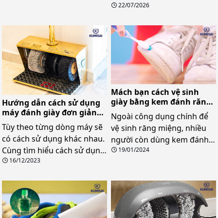
22/07/2026
nhập khẩu hoặc kinh doanh
phù hợp cho gia đình, văn
sản phẩm. Nếu bạn cũng
phòng và khách sạn.
đang quan tâm đến mã HS
của mặt hàng này, hãy tham
khảo những thông tin được
tổng hợp dưới đây.
Mách bạn cách vệ sinh
giày bằng kem đánh răng
Hướng dẫn cách sử dụng
cực hiệu quả
máy đánh giày đơn giản
Ngoài công dụng chính để
tại nhà
Tùy theo từng dòng máy sẽ
vệ sinh răng miệng, nhiều
có cách sử dụng khác nhau.
người còn dùng kem đánh
Cùng tìm hiểu cách sử dụng
19/01/2024
răng để làm sạch giày. Vậy
16/12/2023
máy đánh giày của các dòng
vệ sinh giày bằng kem đánh
máy khác nhau sau đây
răng có thực sự hiệu quả
không?