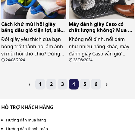
Máy đánh giày Caso có
Cách khử mùi hôi giày
chất lượng không? Mua ở
bằng dầu gió tiện lợi, siêu
đâu giá tốt nhất?
hiệu quả
Không nổi đình, nổi đám
Đôi giày yêu thích của bạn
như nhiều hãng khác, máy
bỗng trở thành nỗi ám ảnh
đánh giày Caso vẫn giữ
vì mùi hôi khó chịu? Đừng
28/08/2024
24/08/2024
được một lượng khách hàng
vội lo lắng, bởi vì dầu gió -
nhất định. Vậy bạn biết gì về
một sản phẩm quen thuộc
xuất xứ, đặc điểm của
trong tủ thuốc gia đình -
thương hiệu này? Nên mua
chính là giải pháp đơn giản
‹
1
2
3
4
5
6
›
model nào?
mà hiệu quả bất ngờ để
đánh bay mùi hôi giày
HỖ TRỢ KHÁCH HÀNG
Hướng dẫn mua hàng
Hướng dẫn thanh toán