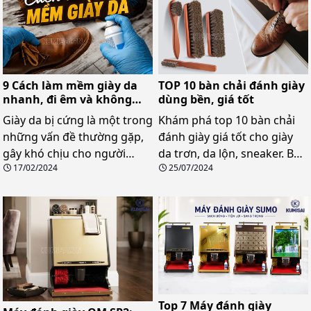
hồi màu sắc cho giày một
cách nhanh chóng và dễ
dàng.
9 Cách làm mềm giày da
TOP 10 bàn chải đánh giày
nhanh, đi êm và không
dùng bền, giá tốt
đau chân
Giày da bị cứng là một trong
Khám phá top 10 bàn chải
những vấn đề thường gặp,
đánh giày giá tốt cho giày
gây khó chịu cho người
da trơn, da lộn, sneaker. Bỏ
17/02/2024
25/07/2024
dùng. Vậy có những cách
túi ngay kinh nghiệm chọn
làm mềm giày da nào hiệu
mua và cách sử dụng bàn
quả? Tham khảo ngay bài
chải chuẩn chuyên gia.
viết dưới đây.
Top 7 Máy đánh giày