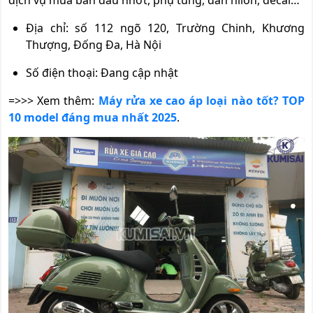
dịch vụ mua bán dầu nhớt, phụ tùng, dán nilon, decal…
Địa chỉ: số 112 ngõ 120, Trường Chinh, Khương
Thượng, Đống Đa, Hà Nội
Số điện thoại: Đang cập nhật
=>>> Xem thêm:
Máy rửa xe cao áp loại nào tốt? TOP
10 model đáng mua nhất 2025
.