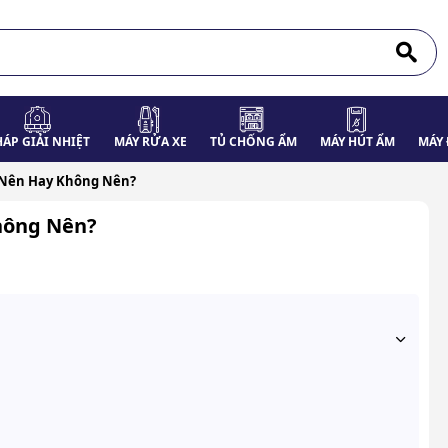
HÁP GIẢI NHIỆT
MÁY RỬA XE
TỦ CHỐNG ẨM
MÁY HÚT ẨM
MÁY 
Nên Hay Không Nên?
hông Nên?