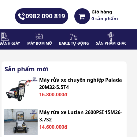
Giỏ hàng
0982 090 819
0
sản phẩm
ĐÁNH GIÀY
MÁY BƠM MỠ
BARIE TỰ ĐỘNG
SẢN PHẨM KHÁC
Sản phẩm mới
Máy rửa xe chuyên nghiệp Palada
20M32-5.5T4
16.800.000đ
Máy rửa xe Lutian 2600PSI 15M26-
3.7S2
14.600.000đ