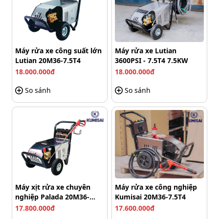
Máy rửa xe công suất lớn
Máy rửa xe Lutian
Thiết kế máy hiện đại
Lutian 20M36-7.5T4
3600PSI - 7.5T4 7.5KW
18.000.000đ
18.000.000đ
Hiệu suất làm sạch vượt trội, đáp ứng nhu
So sánh
So sánh
cầu chuyên nghiệp
Sản phẩm sở hữu công suất lớn lên tới 30 kW, cho khả
năng vận hành mạnh mẽ và ổn định trong thời gian dài.
Hiệu suất làm việc cao giúp tối ưu thời gian, giảm công
sức lao động và nâng cao hiệu quả vận hành tổng thể.
Áp lực cao kết hợp lưu lượng lớn, làm sạch
nhanh và sâu
Máy xịt rửa xe chuyên
Máy rửa xe công nghiệp
nghiệp Palada 20M36-
Kumisai 20M36-7.5T4
Với áp lực tối đa lên đến 500 bar cùng lưu lượng nước 30
7.5T4
17.800.000đ
17.600.000đ
lít/phút, máy tạo ra dòng nước mạnh và ổn định, giúp