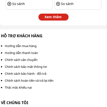
đánh bay nhanh các vết bẩn cứng đầu như bùn đất, dầu
So sánh
So sánh
mỡ hay cặn bám lâu ngày.
Xem thêm
Sự kết hợp giữa áp lực cao và lưu lượng lớn giúp quá
trình vệ sinh diễn ra nhanh chóng hơn, đặc biệt phù hợp
với những khu vực cần làm sạch diện tích rộng hoặc bề
HỖ TRỢ KHÁCH HÀNG
mặt khó xử lý.
Hướng dẫn mua hàng
Hướng dẫn thanh toán
Chính sách vận chuyển
Chính sách bảo mật thông tin
Chính sách bảo hành - đổi trả
Chính sách hoàn tiền và trả lại tiền
Thắc mắc khiếu nại
VỀ CHÚNG TÔI