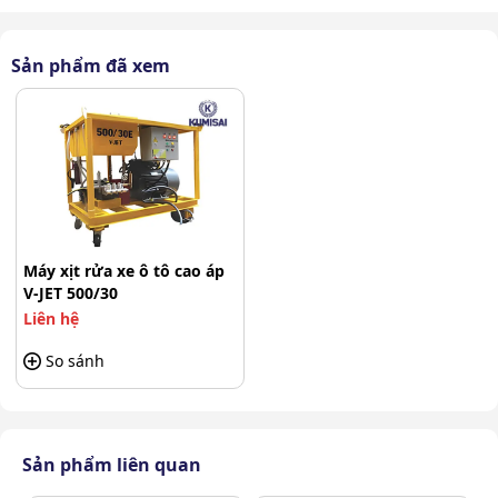
Sản phẩm đã xem
Máy xịt rửa xe ô tô cao áp
V-JET 500/30
Liên hệ
Máy rửa xe cao áp V-JET 500/30 ứng dụng rộng rãi
So sánh
Làm sạch công nghiệp cường độ cao: Vệ sinh nhà
xưởng, tẩy rửa vết bẩn cứng đầu trên máy móc, dây
chuyền sản xuất.
Sản phẩm liên quan
Xây dựng và cơ sở hạ tầng: Phun rửa bê tông, làm