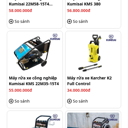
Kumisai 22M58-15T4
Kumisai KMS 380
Với kích thước 1500 x 800 x 1400 mm và trọng lượng
(15Kw)
58.000.000đ
56.800.000đ
450kg,
máy rửa xe ô tô
này được thiết kế vững chắc,
hạn chế rung lắc trong quá trình vận hành. Kết cấu cứng
So sánh
So sánh
cáp giúp thiết bị hoạt động ổn định ngay cả trong điều
kiện làm việc khắc nghiệt như công trường, nhà máy
hay khu công nghiệp.
Ngoài ra, độ ồn khoảng 95 dB nằm trong mức chấp
nhận được đối với dòng máy công suất lớn, phù hợp sử
dụng tại các khu vực chuyên dụng.
Máy rửa xe công nghiệp
Máy rửa xe Karcher K2
Kumisai KMS 22M35-15T4
Full Control
55.000.000đ
34.000.000đ
So sánh
So sánh