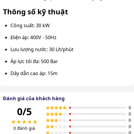
Thông số kỹ thuật
Công suất: 30 kW
Điện áp: 400V - 50Hz
Lưu lượng nước: 30 Lít/phút
Áp lực tối đa: 500 Bar
Dây dẫn cao áp: 15m
Độ ồn: 95 dB
Nhiệt độ nước đầu vào: 40 độ C
Đánh giá của khách hàng
0
0/5
Kích thước máy: 1500 x 800 x 1400mm
0
0
Trọng lượng máy: 450 Kg
0
0 đánh giá
Xuất xứ: Chính hãng
0