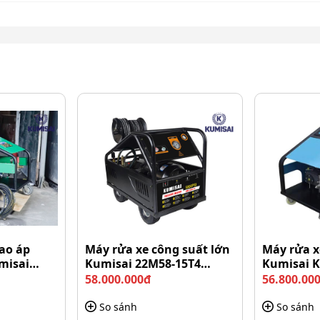
ao áp
Máy rửa xe công suất lớn
Máy rửa x
misai
Kumisai 22M58-15T4
Kumisai 
(15Kw)
58.000.000đ
56.800.00
So sánh
So sánh