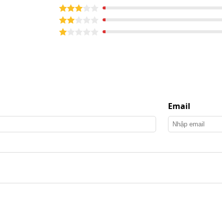
 xe Lavor Vertigo 28
r Vertigo 28
hấy được sự kết hợp thông minh giữa các bộ phận:
lực cao, chống va đập và chống ăn mòn.
 bánh xe giúp di chuyển dễ dàng.
Email
áy, cho phép treo gọn súng, dây, béc phun và các phụ