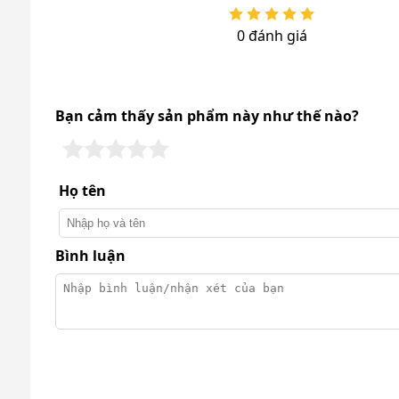
Tìm hiểu máy rửa
0 đánh giá
Cấu tạo chi tiết máy rửa xe Lavo
Cấu tạo chi tiết của Lavor Vertigo 28 sẽ giúp bạn t
Bạn cảm thấy sản phẩm này như thế nào?
Thân máy: Làm từ nhựa ABS có khả năng chịu 
Tay kéo: Thiết kế dạng đẩy tiện lợi kết hợp với
Họ tên
Giá treo phụ kiện: Gắn trực tiếp trên thân m
kiện khác sau khi sử dụng.
Bình luận