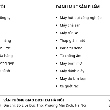
TÔI
DANH MỤC SẢN PHẨM
công ty
Máy hút bụi công nghiệp
Máy chà sàn
Máy rửa xe
án hàng
Tháp giải nhiệt
ến lược
Barie tự động
ửa hàng
Tủ chống ẩm
ường gặp
Máy bơm mỡ
o hành
Máy đánh giày
Máy dò kim loại
Xe quét rác
VĂN PHÒNG GIAO DỊCH TẠI HÀ NỘI
4
Địa chỉ: Số 2 Lê Đức Thọ, Phường Mai Dịch, Hà Nội