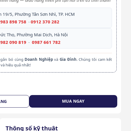
hính hãng — Giao hàng miễn phí tận nơi trên 63 tỉnh thành
h 19/5, Phường Tân Sơn Nhì, TP. HCM
0983 898 758
0912 370 282
-
Đức Thọ, Phường Mai Dịch, Hà Nội
0982 090 819
0987 661 782
-
m gắn bó cùng
Doanh Nghiệp
và
Gia Đình
. Chúng tôi cam kết
và hiệu quả nhất!
MUA NGAY
ÀNG
Thông số kỹ thuật