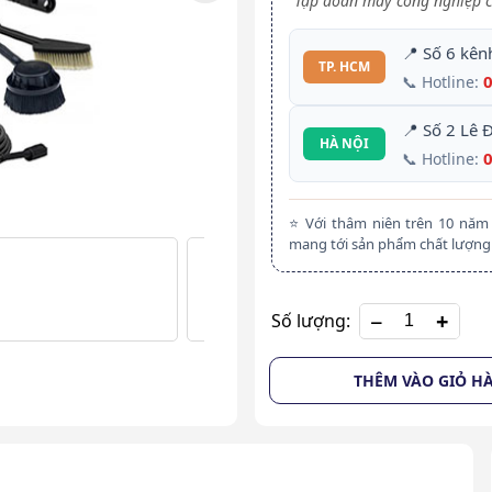
Tập đoàn máy công nghiệp c
📍 Số 6 kên
TP. HCM
📞 Hotline:
📍 Số 2 Lê 
HÀ NỘI
📞 Hotline:
⭐ Với thâm niên trên 10 nă
mang tới sản phẩm chất lượng 
+
Số lượng:
THÊM VÀO GIỎ H