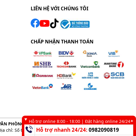
LIÊN HỆ VỚI CHÚNG TÔI
CHẤP NHẬN THANH TOÁN
Hỗ trợ online 8:00 - 18:00 | Đặt hàng online 24/24
VĂN PHÒNG GIAO DỊCH TẠI TP. HCM
Hỗ trợ nhanh 24/24:
0982090819
Địa chỉ: Số 6 kênh 19/5, Phường Tân Sơn Nhì, TP. HCM