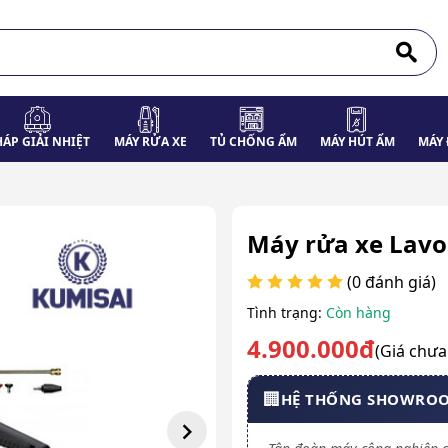
HÁP GIẢI NHIỆT
MÁY RỬA XE
TỦ CHỐNG ẨM
MÁY HÚT ẨM
MÁY 
Máy rửa xe Lavor
(0 đánh giá)
Tình trạng:
Còn hàng
4.900.000đ
(Giá chư
🏢
HỆ THỐNG SHOWRO