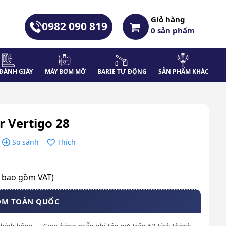
Giỏ hàng
0982 090 819
0
sản phẩm
ĐÁNH GIÀY
MÁY BƠM MỠ
BARIE TỰ ĐỘNG
SẢN PHẨM KHÁC
 Vertigo 28
So sánh
Thích
a bao gồm VAT)
OM TOÀN QUỐC