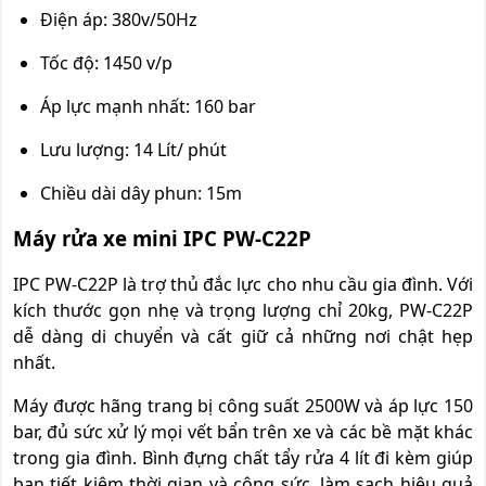
Điện áp: 380v/50Hz
Tốc độ: 1450 v/p
Áp lực mạnh nhất: 160 bar
Lưu lượng: 14 Lít/ phút
Chiều dài dây phun: 15m
Máy rửa xe mini IPC PW-C22P
IPC PW-C22P là trợ thủ đắc lực cho nhu cầu gia đình. Với
kích thước gọn nhẹ và trọng lượng chỉ 20kg, PW-C22P
dễ dàng di chuyển và cất giữ cả những nơi chật hẹp
nhất.
Máy được hãng trang bị công suất 2500W và áp lực 150
bar, đủ sức xử lý mọi vết bẩn trên xe và các bề mặt khác
trong gia đình. Bình đựng chất tẩy rửa 4 lít đi kèm giúp
bạn tiết kiệm thời gian và công sức, làm sạch hiệu quả