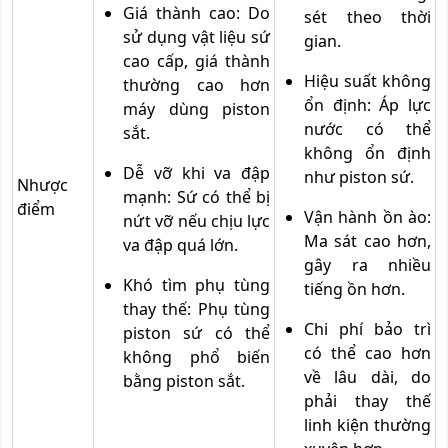
Giá thành cao: Do
sét theo thời
sử dụng vật liệu sứ
gian.
cao cấp, giá thành
Hiệu suất không
thường cao hơn
ổn định: Áp lực
máy dùng piston
nước có thể
sắt.
không ổn định
Dễ vỡ khi va đập
như piston sứ.
Nhược
mạnh: Sứ có thể bị
điểm
Vận hành ồn ào:
nứt vỡ nếu chịu lực
Ma sát cao hơn,
va đập quá lớn.
gây ra nhiều
Khó tìm phụ tùng
tiếng ồn hơn.
thay thế: Phụ tùng
Chi phí bảo trì
piston sứ có thể
có thể cao hơn
không phổ biến
về lâu dài, do
bằng piston sắt.
phải thay thế
linh kiện thường