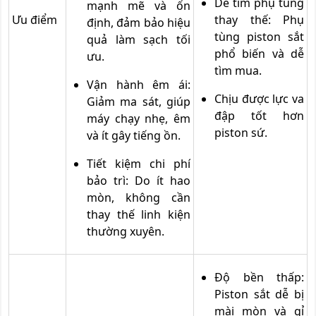
Dễ tìm phụ tùng
mạnh mẽ và ổn
Ưu điểm
thay thế: Phụ
định, đảm bảo hiệu
tùng piston sắt
quả làm sạch tối
phổ biến và dễ
ưu.
tìm mua.
Vận hành êm ái:
Chịu được lực va
Giảm ma sát, giúp
đập tốt hơn
máy chạy nhẹ, êm
piston sứ.
và ít gây tiếng ồn.
Tiết kiệm chi phí
bảo trì: Do ít hao
mòn, không cần
thay thế linh kiện
thường xuyên.
Độ bền thấp:
Piston sắt dễ bị
mài mòn và gỉ