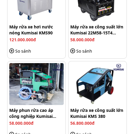
Chính vì thế, Lutian 18G30-13A là lựa chọn lý tưởng cho
những công việc yêu cầu sự mạnh mẽ và tốc độ.
Máy rửa xe hơi nước
Máy rửa xe công suất lớn
nóng Kumisai KMS90
Kumisai 22M58-15T4
(15Kw)
121.000.000đ
58.000.000đ
So sánh
So sánh
Máy phun rửa cao áp
Máy rửa xe công suất lớn
công nghiệp Kumisai
Kumisai KMS 380
Áp lực phun lớn, hiệu quả làm sạch cao
KMS-350/15
58.000.000đ
56.800.000đ
Cơ động và tiết kiệm