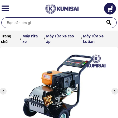
0
Trang
Máy rửa
Máy rửa xe cao
Máy rửa xe
/
/
/
chủ
xe
áp
Lutian