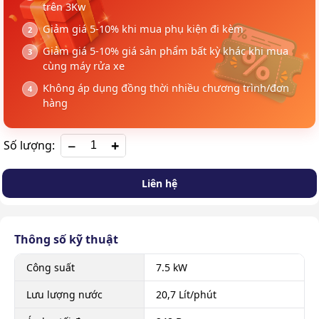
trên 3Kw
Giảm giá 5-10% khi mua phụ kiện đi kèm
Giảm giá 5-10% giá sản phẩm bất kỳ khác khi mua
cùng máy rửa xe
Không áp dụng đồng thời nhiều chương trình/đơn
hàng
+
Số lượng:
Liên hệ
Thông số kỹ thuật
Công suất
7.5 kW
Lưu lượng nước
20,7 Lít/phút