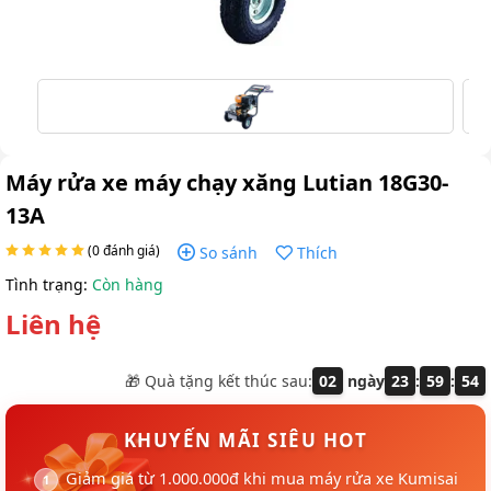
Máy rửa xe máy chạy xăng Lutian 18G30-
13A
(0 đánh giá)
So sánh
Thích
Tình trạng:
Còn hàng
Liên hệ
🎁 Quà tặng kết thúc sau:
02
ngày
23
:
59
:
54
KHUYẾN MÃI SIÊU HOT
Giảm giá từ 1.000.000đ khi mua máy rửa xe Kumisai