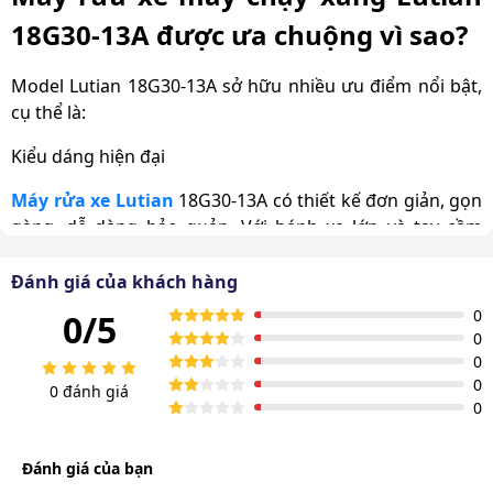
18G30-13A được ưa chuộng vì sao?
Model Lutian 18G30-13A sở hữu nhiều ưu điểm nổi bật,
cụ thể là:
Kiểu dáng hiện đại
Máy rửa xe Lutian
18G30-13A có thiết kế đơn giản, gọn
gàng, dễ dàng bảo quản. Với bánh xe lớn và tay cầm
chắc chắn, bạn có thể di chuyển máy một cách linh hoạt
mà không gặp khó khăn.
Đánh giá của khách hàng
0
0/5
0
0
0
0 đánh giá
0
Đánh giá của bạn