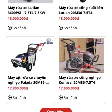
và sửa chữa. Được thiết kế để hoạt động lâu dài, Lutian
18G30-13A có thể duy trì hiệu suất ổn định trong nhiều
Máy rửa xe Lutian
Máy rửa xe công suất lớn
3600PSI - 7.5T4 7.5KW
Lutian 20M36-7.5T4
năm nếu được bảo dưỡng đúng cách.
18.000.000đ
18.000.000đ
Đa năng, ứng dụng rộng rãi
So sánh
So sánh
Máy rửa xe Lutian 18G30-13A không chỉ phù hợp cho
việc làm sạch xe máy, xe ô tô mà còn có thể dùng cho
nhiều ứng dụng khác như làm sạch máy móc công
nghiệp, công trình xây dựng, hay vệ sinh các thiết bị
ngoài trời.
Máy xịt rửa xe chuyên
Máy rửa xe công nghiệp
nghiệp Palada 20M36-
Kumisai 20M36-7.5T4
7.5T4
17.800.000đ
17.600.000đ
So sánh
So sánh
Xem thêm