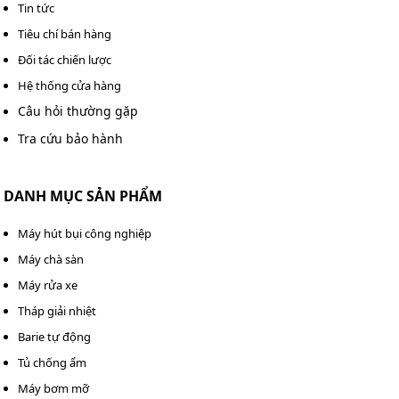
Tin tức
Cùng tìm hiểu cách sử dụng
máy rửa xe áp lực cao
Tiêu chí bán hàng
Lutian 18G30-13A để đạt hiệu quả cao nhất.
Đối tác chiến lược
Hệ thống cửa hàng
Bước 1: Đổ đầy đủ nhiên liệu xăng và dầu nhớt vào
Câu hỏi thường gặp
động cơ máy theo đúng loại và dung tích được
khuyến cáo.
Tra cứu bảo hành
Bước 2: Lựa chọn béc phun phù hợp với công việc.
Máy đi kèm 3 béc phun góc (0°, 15°, 40°) và béc hóa
DANH MỤC SẢN PHẨM
chất để bạn lựa chọn.
Máy hút bụi công nghiệp
Bước 3: Nối nguồn cấp nước vào máy và đảm bảo
Máy chà sàn
nước sạch, không lẫn tạp chất.
Máy rửa xe
Tháp giải nhiệt
Barie tự động
Tủ chống ẩm
Máy bơm mỡ