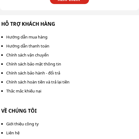
HỖ TRỢ KHÁCH HÀNG
Hướng dẫn mua hàng
Hướng dẫn thanh toán
Hệ thống đầu phun đi kèm máy rửa xe máy chạy xăng
Chính sách vận chuyển
Lutian 18G30-13A
Chính sách bảo mật thông tin
Với ba béc phun đi kèm gồm góc 0°, 15°, 40° và béc hóa
Chính sách bảo hành - đổi trả
chất, bạn có thể dễ dàng điều chỉnh để phù hợp với các
Chính sách hoàn tiền và trả lại tiền
loại bề mặt và vết bẩn khác nhau. Điều này làm tăng
Thắc mắc khiếu nại
hiệu quả làm sạch, tiết kiệm thời gian và công sức cho
người sử dụng.
VỀ CHÚNG TÔI
Hướng dẫn cách sử dụng máy rửa
xe máy chạy xăng Lutian 18G30-
Giới thiệu công ty
Liên hệ
13A