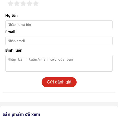
Họ tên
Email
Các bộ phận chính của máy rửa xe chạy xăng Lutian
18G30-13A
Bình luận
Thiết kế máy cũng giúp việc vệ sinh và bảo dưỡng trở
nên đơn giản hơn, góp phần gia tăng tuổi thọ của sản
phẩm.
Công suất cao, hiệu suất phun xịt mạnh mẽ
Gửi đánh giá
Máy rửa xe máy chạy xăng Lutian 18G30-13A mang lại
công suất mạnh mẽ 7.5 kW, cung cấp áp lực phun tối đa
lên đến 248 Bar, gấp đôi so với các dòng máy thông
thường.
Sản phẩm đã xem