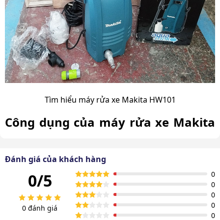
Tìm hiểu máy rửa xe Makita HW101
Công dụng của máy rửa xe Makita
HW101
Đánh giá của khách hàng
Model Makita HW101 cực đa năng, ứng dụng phổ biến
trong cuộc sống:
0
0/5
0
Rửa ô tô, xe máy: Đây là công dụng cơ bản và phổ
0
biến nhất của
máy rửa xe mini gia đình
. Với áp lực
0
0 đánh giá
0
100 bar và lưu lượng nước 6 lít/phút, Makita HW101