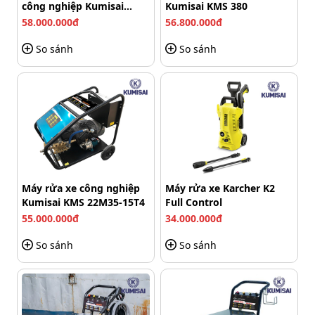
chắc chắn. Toàn bộ phần vỏ được làm từ nhựa tổng hợp
công nghiệp Kumisai
Kumisai KMS 380
KMS-350/15
cao cấp, có khả năng chịu va đập và chịu nhiệt tốt, rất
58.000.000đ
56.800.000đ
phù hợp với điều kiện môi trường ngoài trời.
So sánh
So sánh
Máy rửa xe công nghiệp
Máy rửa xe Karcher K2
Kumisai KMS 22M35-15T4
Full Control
55.000.000đ
34.000.000đ
So sánh
So sánh
Máy xịt áp lực cao Makita HW101 thiết kế hiện đại
Bên cạnh đó, máy cũng được trang bị khả năng chống gỉ
sét, giúp sử dụng ổn định lâu dài mà không lo bị hư hại