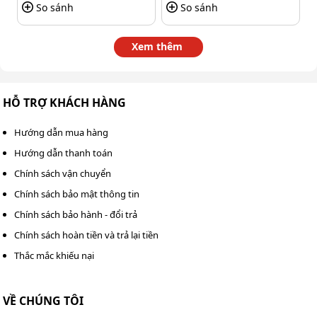
So sánh
So sánh
2. Chế độ xịt rửa linh hoạt
Xem thêm
Makita HW101 mang lại sự linh hoạt đáng kể trong quá
trình làm sạch nhờ vào thiết kế vòi xịt dài giúp dễ dàng
tiếp cận và loại bỏ bụi bẩn ở những phạm vi nhỏ hẹp
HỖ TRỢ KHÁCH HÀNG
nhất.
Hướng dẫn mua hàng
Hướng dẫn thanh toán
Chính sách vận chuyển
Chính sách bảo mật thông tin
Chính sách bảo hành - đổi trả
Chính sách hoàn tiền và trả lại tiền
Thắc mắc khiếu nại
VỀ CHÚNG TÔI