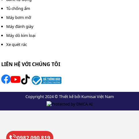
vỉa hè, tường rào, dụng cụ làm vườn,...
Tủ chống ẩm
Lưu lượng nước chỉ 6 lít/phút, giúp tiết kiệm nước đáng
Máy bơm mỡ
kể so với cách rửa truyền thống nhưng vẫn đảm bảo
Máy đánh giày
hiệu quả tẩy rửa tốt.
Máy dò kim loại
4. An toàn, tiết kiệm
Xe quét rác
LIÊN HỆ VỚI CHÚNG TÔI
Copyright 2024 © Thiết kế bởi Kumisai Việt Nam
0982 090 819