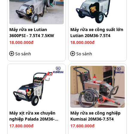
bởi thời tiết ẩm ướt.
Máy rửa xe Lutian
Máy rửa xe công suất lớn
3600PSI - 7.5T4 7.5KW
Lutian 20M36-7.5T4
18.000.000đ
18.000.000đ
So sánh
So sánh
Máy xịt rửa xe chuyên
Máy rửa xe công nghiệp
nghiệp Palada 20M36-
Kumisai 20M36-7.5T4
7.5T4
17.800.000đ
17.600.000đ
Máy xịt rửa áp lực cao Makita HW101 cầm tay tiện dụng