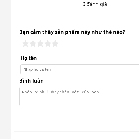
0 đánh giá
Tìm hiểu về máy rửa x
Bạn cảm thấy sản phẩm này như thế nào?
Ứng dụng máy rửa xe Lutian 320
Sở hữu những thông số ấn tượng về hiệu suất, đi k
Họ tên
đáp ứng nhu cầu sử dụng trong các lĩnh vực:
Bình luận