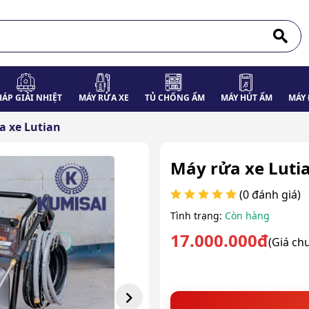
HÁP GIẢI NHIỆT
MÁY RỬA XE
TỦ CHỐNG ẨM
MÁY HÚT ẨM
MÁY 
a xe Lutian
Máy rửa xe Lutia
(0 đánh giá)
Tình trạng:
Còn hàng
17.000.000đ
(Giá ch