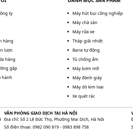
TÔI
DANH MỤC SẢN PHẨM
công ty
Máy hút bụi công nghiệp
Máy chà sàn
Máy rửa xe
án hàng
Tháp giải nhiệt
ến lược
Barie tự động
ửa hàng
Tủ chống ẩm
ường gặp
Máy bơm mỡ
o hành
Máy đánh giày
Máy dò kim loại
Xe quét rác
VĂN PHÒNG GIAO DỊCH TẠI HÀ NỘI
4
Địa chỉ: Số 2 Lê Đức Thọ, Phường Mai Dịch, Hà Nội
Số điện thoại:
0982 090 819
-
0983 898 758