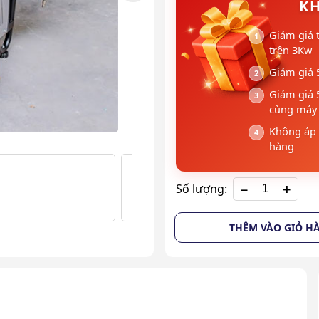
KH
Giảm giá 
trên 3Kw
Giảm giá 
Giảm giá 
cùng máy 
Không áp 
hàng
+
Số lượng:
THÊM VÀO GIỎ H