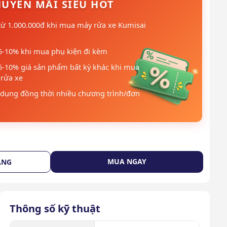
UYẾN MÃI SIÊU HOT
từ 1.000.000đ khi mua máy rửa xe Kumisai
5-10% khi mua phụ kiện đi kèm
5-10% giá sản phẩm bất kỳ khác khi mua
rửa xe
dụng đồng thời nhiều chương trình/đơn
MUA NGAY
ÀNG
Thông số kỹ thuật