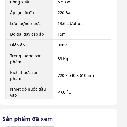
Công suất
5.5 kW
Áp lực tối đa
220 Bar
Lưu lượng nước
13.6 Lít/phút
Độ dài dây cao áp
15m
Điện áp
380V
Trọng lượng sản
89 Kg
phẩm
Kích thước sản
720 x 540 x 610mm
phẩm
Nhiệt độ nước đầu
< 60 °C
vào
Bộ 4 béc phun, dây dẫn
Phụ kiện theo máy
cao áp, súng phun, thân
Sản phẩm đã xem
máy