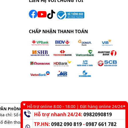
LIÊN HỆ VỚI CHÚNG TÔI
CHẤP NHẬN THANH TOÁN
Hỗ trợ online 8:00 - 18:00 | Đặt hàng online 24/24
VĂN PHÒNG GIAO DỊCH TẠI TP. HCM
Hỗ trợ nhanh 24/24:
0982090819
Địa chỉ: Số 6 kênh 19/5, Phường Tân Sơn Nhì, TP. HCM
Số điện thoại:
0983 898 758
-
0982 090 819
TP.HN:
0982 090 819
-
0987 661 782