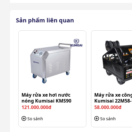
Sản phẩm liên quan
Máy rửa xe hơi nước
Máy rửa xe công
nóng Kumisai KMS90
Kumisai 22M58-
Vệ sinh xịt rửa phương tiện, các 
(15Kw)
121.000.000đ
58.000.000đ
Rửa xe ô tô, xe máy: Chỉ trong vài phút, chiếc
So sánh
So sánh
Vệ sinh sân vườn: Làm sạch sân vườn, hàng rào