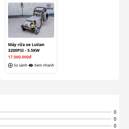
Loại động cơ
Cảm ứng từ
Xuất xứ
Chính hãng
Máy rửa xe Lutian
3200PSI - 5.5KW
17.000.000đ
So sánh
Xem nhanh
0
0
0