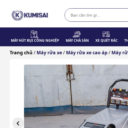
MÁY HÚT BỤI CÔNG NGHIỆP
MÁY CHÀ SÀN
XE QUÉT RÁC
T
Trang chủ
/
Máy rửa xe
/
Máy rửa xe cao áp
/
Máy rử