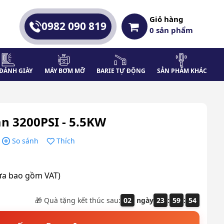
Giỏ hàng
0982 090 819
0
sản phẩm
ĐÁNH GIÀY
MÁY BƠM MỠ
BARIE TỰ ĐỘNG
SẢN PHẨM KHÁC
n 3200PSI - 5.5KW
So sánh
Thích
ưa bao gồm VAT)
🎁 Quà tặng kết thúc sau:
02
ngày
23
:
59
:
53