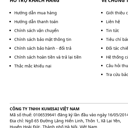
HỖ TRỢ KHÁCH HÀNG
VỀ CHÚNG 
Hướng dẫn mua hàng
Giới thiệu 
Hướng dẫn thanh toán
Liên hệ
Chính sách vận chuyển
Tin tức
Chính sách bảo mật thông tin
Tiêu chí b
Chính sách bảo hành - đổi trả
Đối tác chi
Chính sách hoàn tiền và trả lại tiền
Hệ thống c
Câu hỏi th
Thắc mắc khiếu nại
Tra cứu bả
CÔNG TY TNHH KUMISAI VIỆT NAM
Mã số thuế: 0106539641 đăng ký lần đầu vào ngày 16/05/201
Địa chỉ: Ngõ 65 Đường Lăng Hiển Linh, Thôn 1, Xã Lại Yên,
Huyện Hoài Đức, Thành phố Hà Nội, Việt Nam