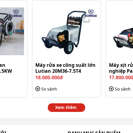
àn nhà, đồ dùng ngoài trời...
các phương tiện nhanh chóng.
5KW 3200PSI ngày càng được ưa
utian 3200PSI - 5.5KW đã chứng tỏ công năng qua
ian
Máy rửa xe công suất lớn
Máy xịt r
7.5KW
Lutian 20M36-7.5T4
nghiệp Pa
7.5T4
18.000.000đ
17.800.00
So sánh
So sánh
kế với trọng tâm là sự tiện dụng. Bảng điều khiển trực
c nước và các chế độ làm việc.
Xem thêm