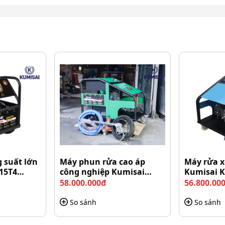
 suất lớn
Máy phun rửa cao áp
Máy rửa x
15T4
công nghiệp Kumisai
Kumisai 
bề mặt, công trình xây dựng hiệu quả
KMS-350/15
58.000.000đ
56.800.00
 xe của bạn sẽ trở nên bóng loáng như mới.
So sánh
So sánh
, lối đi một cách nhanh chóng.