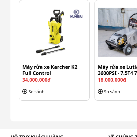
Làm sạch các bề mặt cứng: Vệ sinh tường nhà, s
Gara chuyên nghiệp: Trợ thủ đắc lực vệ sinh 
Lý do máy rửa xe Lutian 5.
chuộng?
Không cần quảng cáo quá mạnh mẽ, máy rửa xe L
Máy rửa xe Karcher K2
Máy rửa xe Lut
những ưu điểm dưới đây:
Full Control
3600PSI - 7.5T4 
Thiết kế tiện nghi, dễ sử dụng
34.000.000đ
18.000.000đ
So sánh
So sánh
Máy bơm rửa xe Lutian
3200PSI - 5.5KW được thiết 
quan, dễ thao tác giúp bạn dễ dàng điều chỉnh áp lự