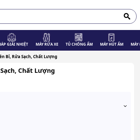
HÁP GIẢI NHIỆT
MÁY RỬA XE
TỦ CHỐNG ẨM
MÁY HÚT ẨM
MÁY 
ền Bỉ, Rửa Sạch, Chất Lượng
 Sạch, Chất Lượng