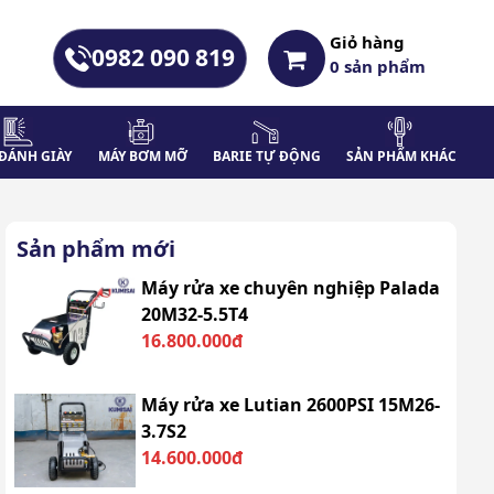
Giỏ hàng
0982 090 819
0
sản phẩm
ĐÁNH GIÀY
MÁY BƠM MỠ
BARIE TỰ ĐỘNG
SẢN PHẨM KHÁC
Sản phẩm mới
Máy rửa xe chuyên nghiệp Palada
20M32-5.5T4
16.800.000đ
Máy rửa xe Lutian 2600PSI 15M26-
3.7S2
14.600.000đ