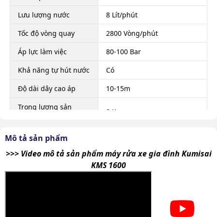
Lưu lượng nước
8 Lít/phút
Tốc độ vòng quay
2800 Vòng/phút
Áp lực làm việc
80-100 Bar
Khả năng tự hút nước
Có
Độ dài dây cao áp
10-15m
Trọng lượng sản
8 Kg
phẩm
Kích thước đóng gói
350 x 200 x 200mm
Mô tả sản phẩm
>>> Video mô tả sản phẩm máy rửa xe gia đình Kumisai
Súng phun, dây dẫn nước,
Phụ kiện theo máy
khớp nối, lọc rác, dây cao áp
KMS 1600
Xuất xứ
Chính hãng