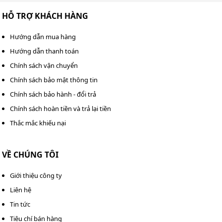
khả năng phun rửa ấn tượng. Vì thế nên sản phẩm đang
được tin tưởng sử dụng để:
HỖ TRỢ KHÁCH HÀNG
Rửa xe máy, xe đạp, ô tô,…
Hướng dẫn mua hàng
Hướng dẫn thanh toán
Phun xịt các vết bùn đất, rong rêu trên sân, tường
nhà.
Chính sách vận chuyển
Chính sách bảo mật thông tin
Điều chỉnh tia nước để tưới cây, thậm chí là tắm cho
Chính sách bảo hành - đổi trả
thú cưng.
Chính sách hoàn tiền và trả lại tiền
Phun rửa chuồng trại quy mô nhỏ.
Thắc mắc khiếu nại
Kết luận
Máy rửa xe gia đình tại nhà Kumisai KMS 1600
có
VỀ CHÚNG TÔI
nhiều ưu điểm sẽ là lựa chọn tối ưu nhất mà quý vị có
Giới thiệu công ty
thể cân nhắc. Mọi thông tin cần hỗ trợ, quý vị vui lòng
liên hệ Tổng đài chăm sóc khách hàng của chúng tôi
Liên hệ
theo số
Hotline
0982 090 819
-
0983 898 758
.
Tin tức
Tiêu chí bán hàng