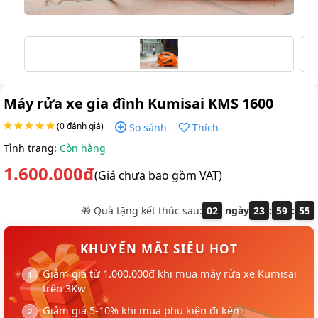
Máy rửa xe gia đình Kumisai KMS 1600
(0 đánh giá)
So sánh
Thích
Tình trạng:
Còn hàng
1.600.000đ
(Giá chưa bao gồm VAT)
🎁 Quà tặng kết thúc sau:
02
ngày
23
:
59
:
55
KHUYẾN MÃI SIÊU HOT
Giảm giá từ 1.000.000đ khi mua máy rửa xe Kumisai
trên 3Kw
Giảm giá 5-10% khi mua phụ kiện đi kèm