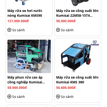
Máy rửa xe hơi nước
Máy rửa xe công suất lớn
nóng Kumisai KMS90
Kumisai 22M58-15T4
(15Kw)
121.000.000đ
58.000.000đ
So sánh
So sánh
Máy phun rửa cao áp
Máy rửa xe công suất lớn
công nghiệp Kumisai
Kumisai KMS 380
KMS-350/15
58.000.000đ
56.800.000đ
Máy phun rửa có áp lực mạnh mẽ, đánh bật các vết bẩn
So sánh
So sánh
Sử dụng mô tơ cảm ứng từ 100% dây đồng nguyên chất,
công suất 2500W nên máy có khả năng vận hành khỏe