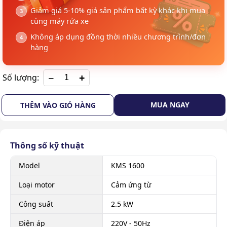
Giảm giá 5-10% giá sản phẩm bất kỳ khác khi mua
cùng máy rửa xe
Không áp dụng đồng thời nhiều chương trình/đơn
hàng
+
Số lượng:
MUA NGAY
THÊM VÀO GIỎ HÀNG
Thông số kỹ thuật
Model
KMS 1600
Loại motor
Cảm ứng từ
Công suất
2.5 kW
Điện áp
220V - 50Hz