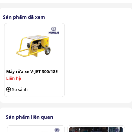
Sản phẩm đã xem
Máy rửa xe V-JET 300/18E
Liên hệ
Thiết kế gọn gàng, chuyên dụng
So sánh
Công suất mạnh mẽ 11kW – Bệ phóng cho
hiệu suất làm việc vượt trội
Sản phẩm liên quan
Với công suất lên tới 11kW, V-JET 300/18E mạnh hơn 85%
các dòng
máy rửa xe giá rẻ
thông thường. Đây là nền