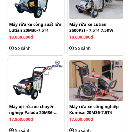
dầu nhớt, rêu mốc,... trên xe tải, xe ben, máy công trình
hay nền xưởng lâu ngày chưa vệ sinh.
Máy rửa xe công suất lớn
Máy rửa xe Lutian
Lutian 20M36-7.5T4
3600PSI - 7.5T4 7.5KW
18.000.000đ
18.000.000đ
So sánh
So sánh
Máy xịt rửa xe chuyên
Máy rửa xe công nghiệp
nghiệp Palada 20M36-
Kumisai 20M36-7.5T4
7.5T4
17.800.000đ
17.600.000đ
Ứng dụng linh hoạt trong cuộc sống, ngành nghề
So sánh
So sánh