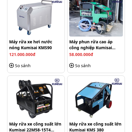
tảng lý tưởng để máy tạo ra áp lực phun cực mạnh và
lưu lượng nước ổn định trong thời gian dài.
Động cơ cảm ứng từ giúp máy vận hành êm, hạn chế
hỏng hóc, ít phải bảo trì và đặc biệt không bị nóng máy
dù làm việc liên tục trong nhiều giờ. Cực kỳ phù hợp với
Máy rửa xe hơi nước
Máy phun rửa cao áp
các gara có lượng xe lớn hoặc nhu cầu vệ sinh chuyên
nóng Kumisai KMS90
công nghiệp Kumisai
nghiệp.
KMS-350/15
121.000.000đ
58.000.000đ
So sánh
So sánh
Máy rửa xe công suất lớn
Máy rửa xe công suất lớn
Kumisai 22M58-15T4
Kumisai KMS 380