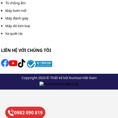
Tủ chống ẩm
thống trước khi bật điện.
Máy bơm mỡ
Không sử dụng áp lực cao liên tục: Chỉnh áp lực vừa
Máy đánh giày
phải và tránh sử dụng ở mức cao trong thời gian dài
Máy dò kim loại
để đảm bảo độ bền cho máy.
Xe quét rác
Giữ khoảng cách an toàn: Không phun nước trực
tiếp hoặc quá gần vào bề mặt xe, đặc biệt với tia
LIÊN HỆ VỚI CHÚNG TÔI
thẳng để tránh tróc sơn.
Copyright 2024 © Thiết kế bởi Kumisai Việt Nam
0982 090 819