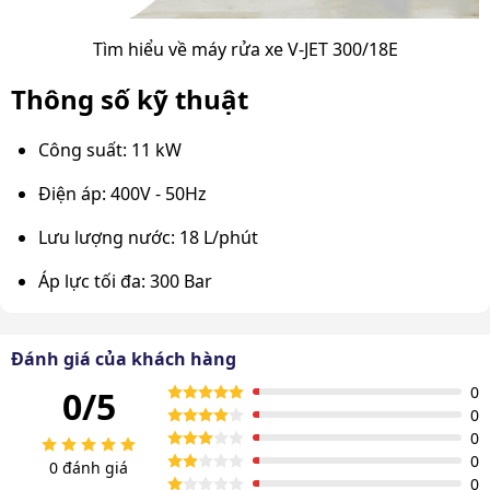
Tìm hiểu về máy rửa xe V-JET 300/18E
Thông số kỹ thuật
Công suất: 11 kW
Điện áp: 400V - 50Hz
Lưu lượng nước: 18 L/phút
Áp lực tối đa: 300 Bar
Dây dẫn cao áp: 15m
Đánh giá của khách hàng
Độ ồn: 95 dB
0
0/5
Nhiệt độ nước đầu vào: 40oC
0
0
Kích thước: 800 x 650 x 800 mm
0
0 đánh giá
0