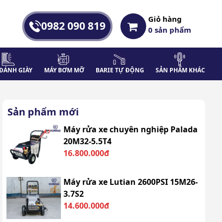
Giỏ hàng
0982 090 819
0
sản phẩm
ĐÁNH GIÀY
MÁY BƠM MỠ
BARIE TỰ ĐỘNG
SẢN PHẨM KHÁC
Sản phẩm mới
Máy rửa xe chuyên nghiệp Palada
20M32-5.5T4
16.800.000đ
Máy rửa xe Lutian 2600PSI 15M26-
3.7S2
14.600.000đ