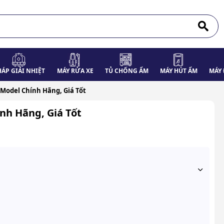
HÁP GIẢI NHIỆT
MÁY RỬA XE
TỦ CHỐNG ẨM
MÁY HÚT ẨM
MÁY 
 Model Chính Hãng, Giá Tốt
nh Hãng, Giá Tốt