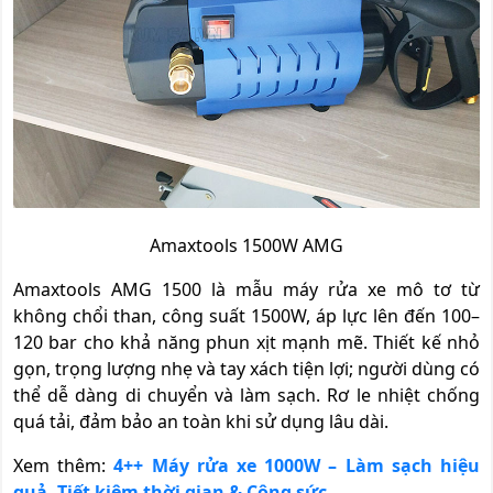
Amaxtools 1500W AMG
Amaxtools AMG 1500 là mẫu máy rửa xe mô tơ từ
không chổi than, công suất 1500W, áp lực lên đến 100–
120 bar cho khả năng phun xịt mạnh mẽ. Thiết kế nhỏ
gọn, trọng lượng nhẹ và tay xách tiện lợi; người dùng có
thể dễ dàng di chuyển và làm sạch. Rơ le nhiệt chống
quá tải, đảm bảo an toàn khi sử dụng lâu dài.
Xem thêm:
4++ Máy rửa xe 1000W – Làm sạch hiệu
quả, Tiết kiệm thời gian & Công sức