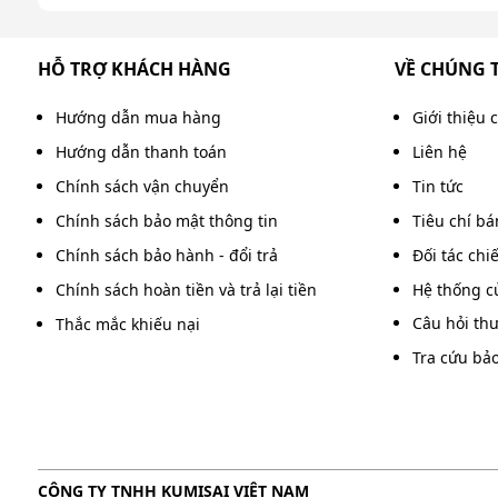
HỖ TRỢ KHÁCH HÀNG
VỀ CHÚNG 
Hướng dẫn mua hàng
Giới thiệu 
Hướng dẫn thanh toán
Liên hệ
Chính sách vận chuyển
Tin tức
Chính sách bảo mật thông tin
Tiêu chí b
Chính sách bảo hành - đổi trả
Đối tác chi
Chính sách hoàn tiền và trả lại tiền
Hệ thống c
Điều chỉnh chế
Câu hỏi th
Thắc mắc khiếu nại
Tra cứu bả
Máy cung cấp 2 chế độ phun tiện lợi là phun sương
mạnh mẽ để đánh bay các vết bẩn cứng đầu. Việc ch
thể linh hoạt điều chỉnh cho từng nhu cầu sử dụng 
3. Chế độ tự động bơm tiện lợi
CÔNG TY TNHH KUMISAI VIỆT NAM