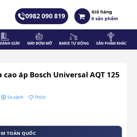
Giỏ hàng
0982 090 819
0
sản phẩm
ĐÁNH GIÀY
MÁY BƠM MỠ
BARIE TỰ ĐỘNG
SẢN PHẨM KHÁC
a cao áp Bosch Universal AQT 125
So sánh
Thích
OM TOÀN QUỐC