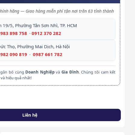
hính hãng — Giao hàng miễn phí tận nơi trên 63 tỉnh thành
h 19/5, Phường Tân Sơn Nhì, TP. HCM
0983 898 758
0912 370 282
-
Đức Thọ, Phường Mai Dịch, Hà Nội
0982 090 819
0987 661 782
-
m gắn bó cùng
Doanh Nghiệp
và
Gia Đình
. Chúng tôi cam kết
và hiệu quả nhất!
Liên hệ