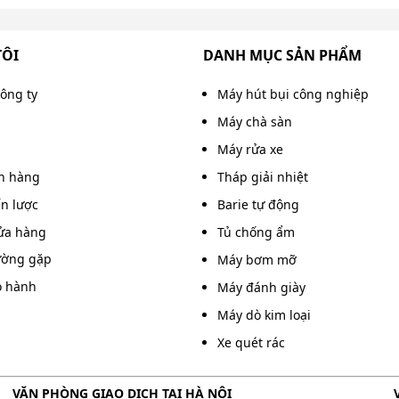
TÔI
DANH MỤC SẢN PHẨM
công ty
Máy hút bụi công nghiệp
Máy chà sàn
Máy rửa xe
án hàng
Tháp giải nhiệt
ến lược
Barie tự động
ửa hàng
Tủ chống ẩm
 độ phun linh hoạt
ường gặp
Máy bơm mỡ
o hành
Máy đánh giày
 cho các công việc nhẹ nhàng như tưới cây và phun tia
Máy dò kim loại
uyển đổi giữa 2 chế độ cũng vô cùng đơn giản, bạn có
khác nhau.
Xe quét rác
VĂN PHÒNG GIAO DỊCH TẠI HÀ NỘI