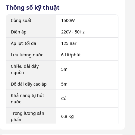
Thông số kỹ thuật
Công suất
1500W
Điện áp
220V - 50Hz
Áp lực tối đa
125 Bar
Lưu lượng nước
6 Lít/phút
Chiều dài dây
5m
nguồn
Độ dài dây cao áp
5m
Khả năng tự hút
Có
nước
Trọng lượng sản
6.8 Kg
phẩm
Kích thước sản
870 x 330 x 350mm