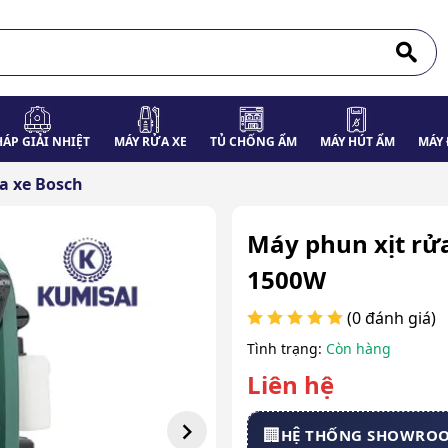
HÁP GIẢI NHIỆT
MÁY RỬA XE
TỦ CHỐNG ẨM
MÁY HÚT ẨM
MÁY 
a xe Bosch
Máy phun xịt rử
1500W
(0 đánh giá)
Tình trạng:
Còn hàng
Liên hệ
🏢
HỆ THỐNG SHOWRO