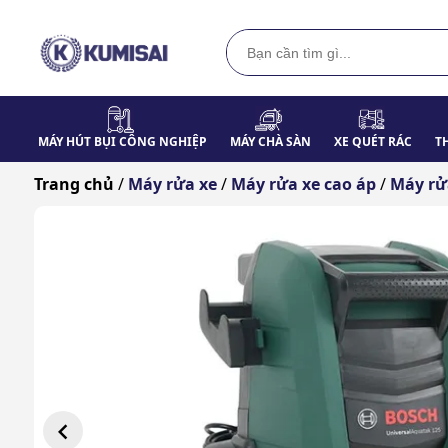
MÁY HÚT BỤI CÔNG NGHIỆP
MÁY CHÀ SÀN
XE QUÉT RÁC
T
Trang chủ
/
Máy rửa xe
/
Máy rửa xe cao áp
/
Máy rử