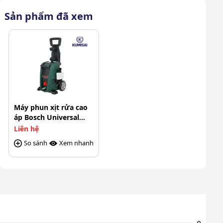
phẩm
Sản phẩm đã xem
Xuất xứ
Chính hãng
Máy phun xịt rửa cao
áp Bosch Universal
AQT 125 1500W
Liên hệ
So sánh
Xem nhanh