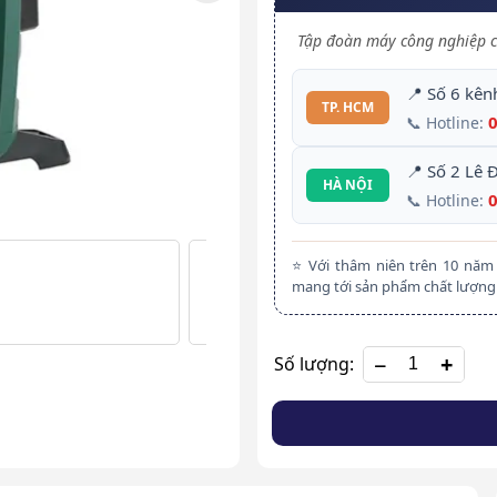
Tập đoàn máy công nghiệp c
📍 Số 6 kên
TP. HCM
📞 Hotline:
📍 Số 2 Lê 
HÀ NỘI
📞 Hotline:
⭐ Với thâm niên trên 10 nă
mang tới sản phẩm chất lượng 
+
Số lượng: