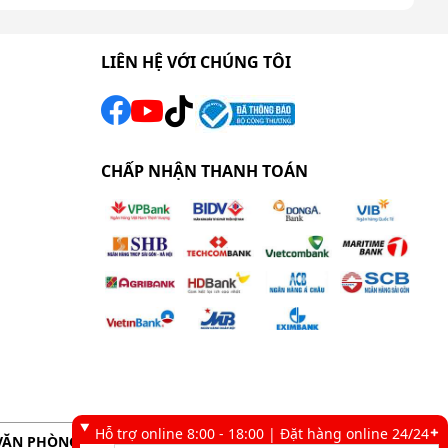
LIÊN HỆ VỚI CHÚNG TÔI
CHẤP NHẬN THANH TOÁN
Hỗ trợ online 8:00 - 18:00 | Đặt hàng online 24/24
VĂN PHÒNG GIAO DỊCH TẠI TP. HCM