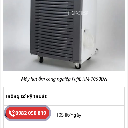
Máy hút ẩm công nghiệp FujiE HM-1050DN
Thông số kỹ thuật
0982 090 819
Công suất hút ẩm
105 lít/ngày