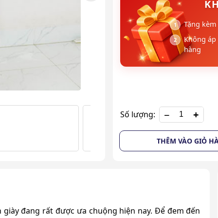
KH
Tặng kèm 
Không áp 
hàng
+
Số lượng:
THÊM VÀO GIỎ H
 giày đang rất được ưa chuộng hiện nay. Để đem đến