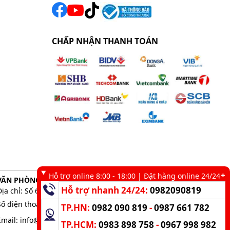
CHẤP NHẬN THANH TOÁN
Hỗ trợ online 8:00 - 18:00 | Đặt hàng online 24/24
VĂN PHÒNG GIAO DỊCH TẠI TP. HCM
Hỗ trợ nhanh 24/24:
0982090819
Địa chỉ: Số 6 kênh 19/5, Phường Tân Sơn Nhì, TP. HCM
Số điện thoại:
0983 898 758
-
0982 090 819
TP.HN:
0982 090 819
-
0987 661 782
Email:
info@kumisai.vn
TP.HCM:
0983 898 758
-
0967 998 982