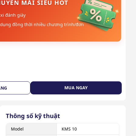
UYẾN MÃI SIÊU HOT
xi đánh giày
dụng đồng thời nhiều chương trình/đơn
MUA NGAY
ÀNG
Thông số kỹ thuật
Model
KMS 10