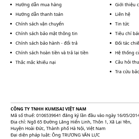
Hướng dẫn mua hàng
Giới thiệu 
Hướng dẫn thanh toán
Liên hệ
Chính sách vận chuyển
Tin tức
Thiết kế bên trên máy
Chính sách bảo mật thông tin
Tiêu chí b
Máy vận hành tự động khi đưa giày vào và tự 
Chính sách bảo hành - đổi trả
Đối tác chi
có thể tiết kiệm được nhiều thời gian và công s
Chính sách hoàn tiền và trả lại tiền
Hệ thống c
Thân máy Kumisai KMS 10 được làm từ gỗ kết 
Câu hỏi th
Thắc mắc khiếu nại
sang trọng. Sản phẩm thường được dùng nhiều
Tra cứu bả
Hướng dẫn cách sử dụng máy đá
Do máy có cấu tạo khá đơn giản nên người dùng s
Với 1 vài bước đơn giản sau đây đôi giày của bạn sẽ
CÔNG TY TNHH KUMISAI VIỆT NAM
Mã số thuế: 0106539641 đăng ký lần đầu vào ngày 16/05/201
Địa chỉ: Ngõ 65 Đường Lăng Hiển Linh, Thôn 1, Xã Lại Yên,
Huyện Hoài Đức, Thành phố Hà Nội, Việt Nam
Đại diện pháp luật: Ông TRƯƠNG VĂN LỰC