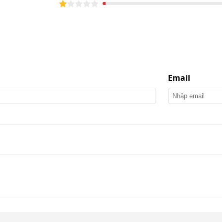
y Kumisai KMS 10
i KMS10
ang trọng. Vì thế, việc lắp đặt thiết bị này không tốn
không gian sử dụng.
Email