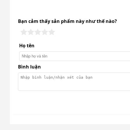
Máy đánh già
Đặc điểm máy đánh giày Kumisa
Bạn cảm thấy sản phẩm này như thế nào?
Máy đánh giày Kumisai KMS-10 có thiết kế nhỏ gọn, s
quá nhiều diện tích mà còn đem lại điểm nhấn cho 
Họ tên
Bình luận