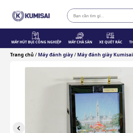
MÁY HÚT BỤI CÔNG NGHIỆP
MÁY CHÀ SÀN
XE QUÉT RÁC
T
Trang chủ
/
Máy đánh giày
/
Máy đánh giày Kumisai