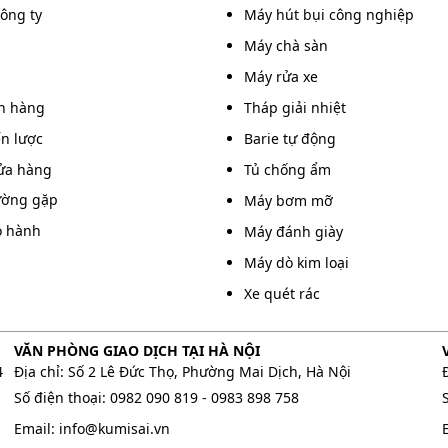
công ty
Máy hút bụi công nghiệp
Máy chà sàn
Máy rửa xe
 đánh giày Kumisai KMS-10
án hàng
Tháp giải nhiệt
tắt sau 30 - 60s sau khi ngưng sử dụng. Vì vậy mà bạn
ến lược
Barie tự động
ức.
ửa hàng
Tủ chống ẩm
hợp inox chống gỉ, kính với bề mặt tranh quảng cáo
ường gặp
Máy bơm mỡ
 trong các văn phòng, khách hàng,...
o hành
Máy đánh giày
nh bóng giày Kumisai KMS-10
Máy dò kim loại
Xe quét rác
ẽ không gặp quá nhiều khó khăn trong việc sử dụng.
 luôn sạch và bền đẹp như mới:
VĂN PHÒNG GIAO DỊCH TẠI HÀ NỘI
4
Địa chỉ: Số 2 Lê Đức Thọ, Phường Mai Dịch, Hà Nội
Số điện thoại:
0982 090 819
-
0983 898 758
Email:
info@kumisai.vn