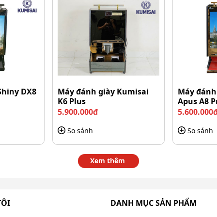
ỉ và ít xảy ra sự cố hỏng hóc.
Shiny DX8
Máy đánh giày Kumisai
Máy đánh 
K6 Plus
Apus A8 P
5.900.000đ
5.600.000
So sánh
So sánh
Xem thêm
TÔI
DANH MỤC SẢN PHẨM