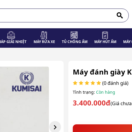
HÁP GIẢI NHIỆT
MÁY RỬA XE
TỦ CHỐNG ẨM
MÁY HÚT ẨM
MÁY 
Máy đánh giày K
(0 đánh giá)
Tình trạng:
Còn hàng
3.400.000đ
(Giá chư