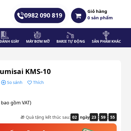
Giỏ hàng
0982 090 819
0
sản phẩm
ĐÁNH GIÀY
MÁY BƠM MỠ
BARIE TỰ ĐỘNG
SẢN PHẨM KHÁC
umisai KMS-10
So sánh
Thích
a bao gồm VAT)
🎁 Quà tặng kết thúc sau:
02
ngày
23
:
59
:
54